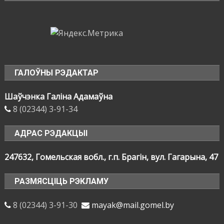
ГАЛОЎНЫ РЭДАКТАР
Шаўчэнка Галіна Адамаўна
8 (02344) 3-91-34
АДРАС РЭДАКЦЫІ
247632, Гомельская вобл., г.п. Брагін, вул. Гагарына, 47
РАЗМЯСЦІЦЬ РЭКЛАМУ
8 (02344) 3-91-30
mayak@mail.gomel.by