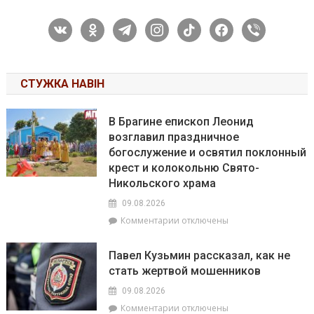
vkontakte
odnoklassniki
telegram
instagram
tiktok
facebook
viber
СТУЖКА НАВІН
В Брагине епископ Леонид
возглавил праздничное
богослужение и освятил поклонный
крест и колокольню Свято-
Никольского храма
09.08.2026
к
Комментарии
отключены
записи
В
Павел Кузьмин рассказал, как не
Брагине
стать жертвой мошенников
епископ
Леонид
09.08.2026
возглавил
к
Комментарии
отключены
праздничное