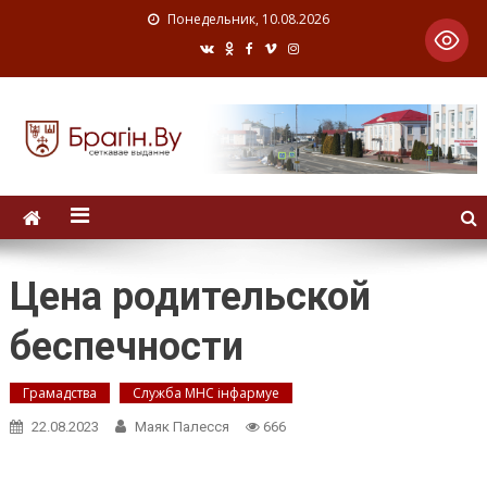
Понедельник, 10.08.2026
Цена родительской
беспечности
Грамадства
Служба МНС інфармуе
22.08.2023
Маяк Палесся
666