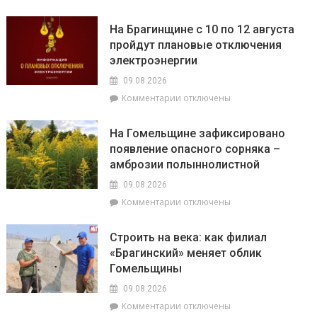
записи
богослужение
Павел
и
На Брагинщине с 10 по 12 августа
Кузьмин
освятил
пройдут плановые отключения
рассказал,
поклонный
электроэнергии
как
крест
не
и
09.08.2026
стать
колокольню
к
Комментарии
отключены
жертвой
Свято-
записи
мошенников
Никольского
На
На Гомельщине зафиксировано
храма
Брагинщине
появление опасного сорняка –
с
амброзии полыннолистной
10
по
09.08.2026
12
к
Комментарии
отключены
августа
записи
пройдут
На
плановые
Строить на века: как филиал
Гомельщине
отключения
«Брагинский» меняет облик
зафиксировано
электроэнергии
Гомельщины
появление
опасного
09.08.2026
сорняка
к
Комментарии
отключены
–