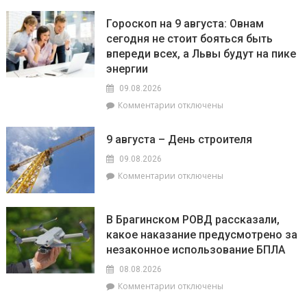
записи
амброзии
Строить
полыннолистной
Гороскоп на 9 августа: Овнам
на
сегодня не стоит бояться быть
века:
впереди всех, а Львы будут на пике
как
филиал
энергии
«Брагинский»
09.08.2026
меняет
к
Комментарии
отключены
облик
записи
Гомельщины
Гороскоп
9 августа – День строителя
на
9
09.08.2026
августа:
к
Комментарии
отключены
Овнам
записи
сегодня
9
не
августа
В Брагинском РОВД рассказали,
стоит
–
какое наказание предусмотрено за
бояться
День
быть
незаконное использование БПЛА
строителя
впереди
08.08.2026
всех,
к
Комментарии
отключены
а
записи
Львы