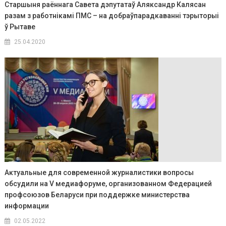
Старшыня раённага Савета дэпутатаў Аляксандр Калясан
разам з работнікамі ПМС – на добраўпарадкаванні тэрыторыі
ў Рытаве
25.04.2020
Актуальные для современной журналистики вопросы
обсудили на V медиафоруме, организованном Федерацией
профсоюзов Беларуси при поддержке министерства
информации
02.05.2022