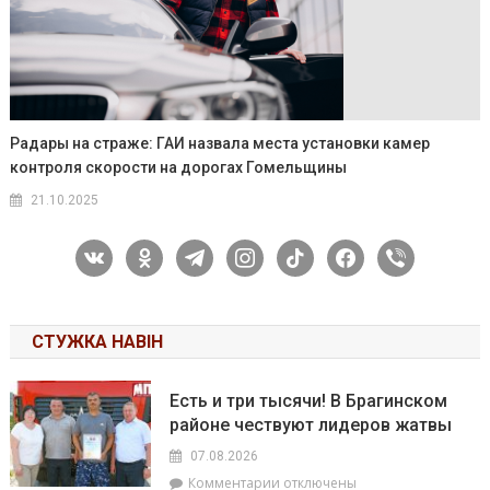
Радары на страже: ГАИ назвала места установки камер
контроля скорости на дорогах Гомельщины
21.10.2025
vkontakte
odnoklassniki
telegram
instagram
tiktok
facebook
viber
СТУЖКА НАВІН
Есть и три тысячи! В Брагинском
районе чествуют лидеров жатвы
07.08.2026
к
Комментарии
отключены