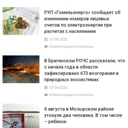
записи
Есть
РУП «Гомельэнерго» сообщает об
и
изменении номеров лицевых
три
счетов по электроэнергии при
тысячи!
В
расчетах с населением
Брагинском
07.08.2026
районе
к
Комментарии
отключены
чествуют
записи
лидеров
РУП
жатвы
В Брагинском РОЧС рассказали, что
«Гомельэнерго»
с начала года в области
сообщает
зафиксировано 673 возгорания в
об
изменении
природных экосистемах
номеров
07.08.2026
лицевых
к
Комментарии
отключены
счетов
записи
по
В
электроэнергии
6 августа в Мозырском районе
Брагинском
при
утонули два человека. В том числе
РОЧС
расчетах
– ребёнок
рассказали,
с
что
населением