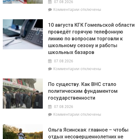
07.08.2026
с
к
Комментарии
отключены
начала
записи
года
6
в
10 августа КГК Гомельской области
августа
области
проведёт горячую телефонную
в
зафиксировано
линию по вопросам торговли к
Мозырском
673
районе
школьному сезону и работы
возгорания
утонули
школьных базаров
в
два
природных
07.08.2026
человека.
экосистемах
В
к
Комментарии
отключены
том
записи
числе
10
По существу. Как ВНС стало
–
августа
политическим фундаментом
ребёнок
КГК
государственности
Гомельской
области
07.08.2026
проведёт
к
Комментарии
отключены
горячую
записи
телефонную
По
линию
Ольга Ясинская: главное – чтобы
существу.
по
отдых несовершеннолетних не
Как