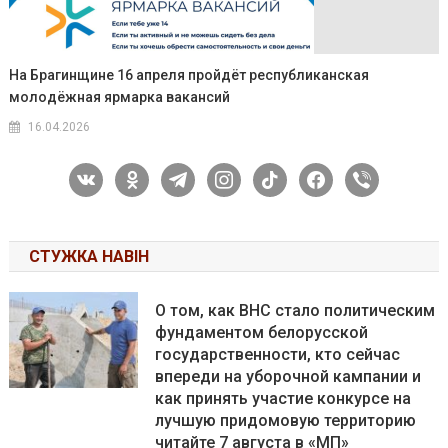
На Брагинщине 16 апреля пройдёт республиканская
молодёжная ярмарка вакансий
16.04.2026
vkontakte
odnoklassniki
telegram
instagram
tiktok
facebook
viber
СТУЖКА НАВІН
О том, как ВНС стало политическим
фундаментом белорусской
государственности, кто сейчас
впереди на уборочной кампании и
как принять участие конкурсе на
лучшую придомовую территорию
читайте 7 августа в «МП»