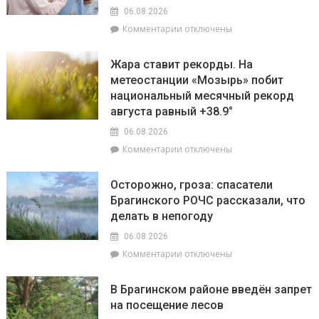
пройдут
на
06.08.2026
плановые
лучшую
к
Комментарии
отключены
отключения
придомовую
записи
электроэнергии
территорию
Екатерина
Жара ставит рекорды. На
читайте
Зенкевич
метеостанции «Мозырь» побит
7
проверила
августа
национальный месячный рекорд
готовность
в
торговых
августа равный +38.9°
«МП»
объектов
06.08.2026
к
к
Комментарии
отключены
началу
записи
учебного
Жара
года
Осторожно, гроза: спасатели
ставит
Брагинского РОЧС рассказали, что
рекорды.
делать в непогоду
На
метеостанции
06.08.2026
«Мозырь»
к
Комментарии
отключены
побит
записи
национальный
Осторожно,
месячный
В Брагинском районе введён запрет
гроза:
рекорд
на посещение лесов
спасатели
августа