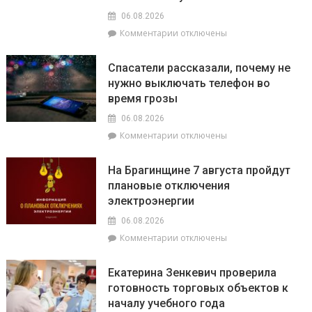
06.08.2026
к
Комментарии
отключены
записи
О
Спасатели рассказали, почему не
том,
нужно выключать телефон во
как
время грозы
ВНС
стало
06.08.2026
политическим
к
Комментарии
отключены
фундаментом
записи
белорусской
Спасатели
государственности,
На Брагинщине 7 августа пройдут
рассказали,
кто
плановые отключения
почему
сейчас
электроэнергии
не
впереди
нужно
на
06.08.2026
выключать
уборочной
к
Комментарии
отключены
телефон
кампании
записи
во
и
На
время
как
Екатерина Зенкевич проверила
Брагинщине
грозы
принять
готовность торговых объектов к
7
участие
началу учебного года
августа
конкурсе