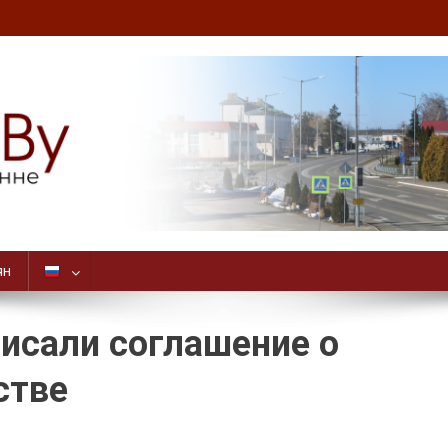
ян
исали соглашение о
стве