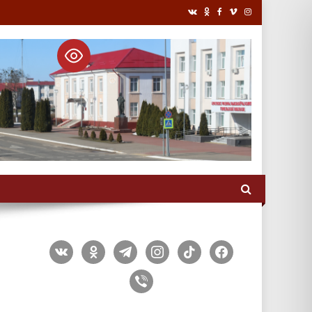
vkontakte
odnoklassniki
telegram
instagram
tiktok
facebook
viber