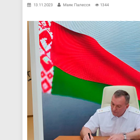
13.11.2023
Маяк Палесся
1344