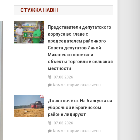
СТУЖКА НАВІН
Представители депутатского
корпуса во главе с
председателем районного
Совета депутатов Инной
Михаленко посетили
объекты торговли в сельской
местности
07.08.2026
к
Комментарии
отключены
записи
Представители
Доска почёта. На 6 августа на
депутатского
уборочной в Брагинском
корпуса
во
районе лидируют
главе
07.08.2026
с
к
Комментарии
отключены
председателем
записи
районного