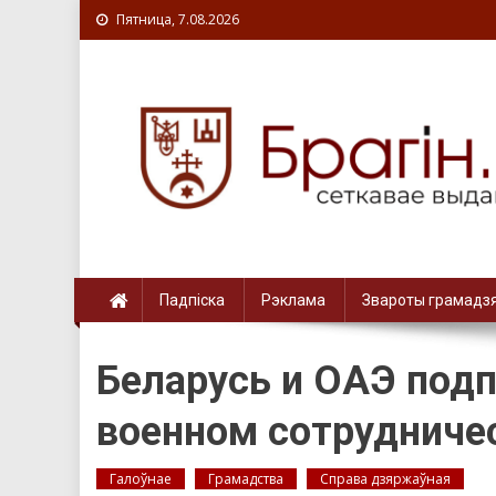
Пятница, 7.08.2026
Падпіска
Рэклама
Звароты грамадз
Беларусь и ОАЭ подп
военном сотрудниче
Галоўнае
Грамадства
Справа дзяржаўная