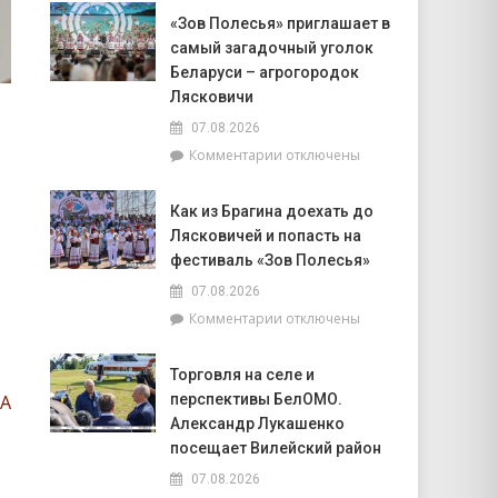
Доска
Совета
«Зов Полесья» приглашает в
почёта.
депутатов
самый загадочный уголок
На
Инной
6
Беларуси – агрогородок
Михаленко
августа
Лясковичи
посетили
на
объекты
07.08.2026
уборочной
торговли
к
Комментарии
отключены
в
в
записи
Брагинском
сельской
«Зов
районе
местности
Как из Брагина доехать до
Полесья»
лидируют
Лясковичей и попасть на
приглашает
в
фестиваль «Зов Полесья»
самый
07.08.2026
загадочный
к
Комментарии
отключены
уголок
записи
Беларуси
Как
–
Торговля на селе и
из
агрогородок
перспективы БелОМО.
ТА
Брагина
Лясковичи
доехать
Александр Лукашенко
до
посещает Вилейский район
Лясковичей
07.08.2026
и