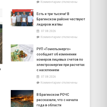
к
Комментарии
отключены
попасть
записи
на
Торговля
фестиваль
Есть и три тысячи! В
на
«Зов
Брагинском районе чествуют
селе
Полесья»
и
лидеров жатвы
перспективы
07.08.2026
БелОМО.
к
Комментарии
отключены
Александр
записи
Лукашенко
Есть
посещает
РУП «Гомельэнерго»
и
Вилейский
сообщает об изменении
три
район
тысячи!
номеров лицевых счетов по
В
электроэнергии при расчетах
Брагинском
в
с населением
районе
07.08.2026
чествуют
лидеров
к
Комментарии
отключены
жатвы
записи
РУП
В Брагинском РОЧС
«Гомельэнерго»
рассказали, что с начала
сообщает
об
года в области