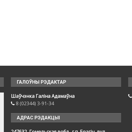
ГАЛОЎНЫ РЭДАКТАР
Шаўчэнка Галіна Адамаўна
8 (02344) 3-91-34
АДРАС РЭДАКЦЫІ
247632, Гомельская вобл., г.п. Брагін, вул.