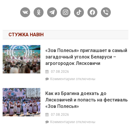
vkontakte
odnoklassniki
telegram
instagram
tiktok
facebook
viber
СТУЖКА НАВІН
«Зов Полесья» приглашает в самый
загадочный уголок Беларуси –
агрогородок Лясковичи
07.08.2026
к
Комментарии
отключены
записи
«Зов
Как из Брагина доехать до
Полесья»
Лясковичей и попасть на фестиваль
приглашает
«Зов Полесья»
в
самый
07.08.2026
загадочный
к
Комментарии
отключены
уголок
записи
Беларуси