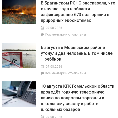
жатвы
В Брагинском РОЧС рассказали, что
«Гомельэнерго»
с начала года в области
сообщает
зафиксировано 673 возгорания в
об
изменении
природных экосистемах
номеров
07.08.2026
лицевых
к
Комментарии
отключены
счетов
записи
по
В
электроэнергии
6 августа в Мозырском районе
Брагинском
при
утонули два человека. В том числе
РОЧС
расчетах
– ребёнок
рассказали,
с
что
населением
07.08.2026
с
к
Комментарии
отключены
начала
записи
года
6
в
10 августа КГК Гомельской области
августа
области
проведёт горячую телефонную
в
зафиксировано
линию по вопросам торговли к
Мозырском
673
районе
школьному сезону и работы
возгорания
утонули
школьных базаров
в
два
природных
07.08.2026
человека.