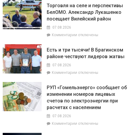
Как
–
Торговля на селе и перспективы
из
агрогородок
БелОМО. Александр Лукашенко
Брагина
Лясковичи
посещает Вилейский район
доехать
до
07.08.2026
Лясковичей
к
Комментарии
отключены
и
записи
попасть
Торговля
на
Есть и три тысячи! В Брагинском
на
фестиваль
районе чествуют лидеров жатвы
селе
«Зов
и
Полесья»
07.08.2026
перспективы
к
Комментарии
отключены
БелОМО.
записи
Александр
Есть
Лукашенко
РУП «Гомельэнерго» сообщает об
и
посещает
изменении номеров лицевых
три
Вилейский
счетов по электроэнергии при
тысячи!
район
В
расчетах с населением
Брагинском
07.08.2026
районе
к
Комментарии
отключены
чествуют
записи
лидеров
РУП