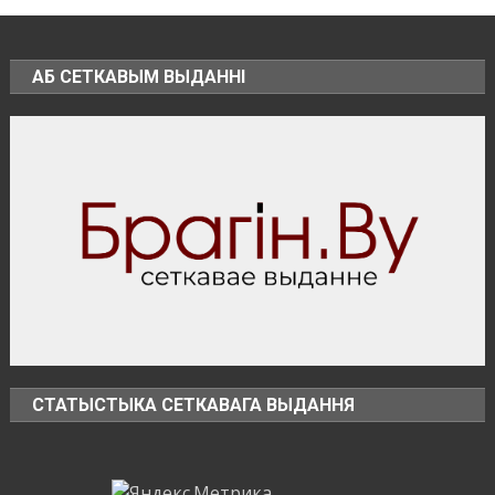
в
пограничную
зону
АБ СЕТКАВЫМ ВЫДАННІ
СТАТЫСТЫКА СЕТКАВАГА ВЫДАННЯ