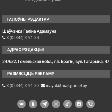
ГАЛОЎНЫ РЭДАКТАР
Шаўчэнка Галіна Адамаўна
8 (02344) 3-91-34
АДРАС РЭДАКЦЫІ
247632, Гомельская вобл., г.п. Брагін, вул. Гагарына, 47
РАЗМЯСЦІЦЬ РЭКЛАМУ
8 (02344) 3-91-30
mayak@mail.gomel.by
vkontakte
odnoklassniki
telegram
instagram
tiktok
facebook
viber