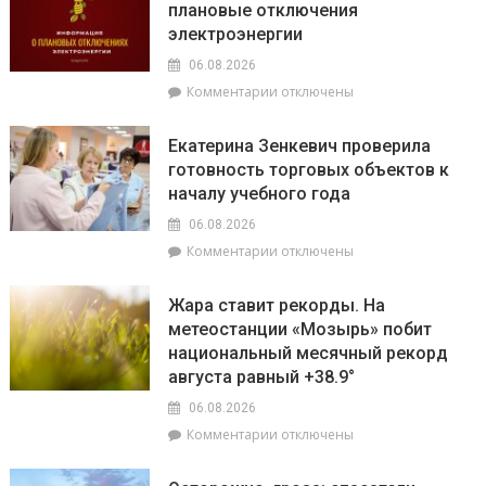
плановые отключения
почему
сейчас
электроэнергии
не
впереди
нужно
на
06.08.2026
выключать
уборочной
к
Комментарии
отключены
телефон
кампании
записи
во
и
На
время
как
Екатерина Зенкевич проверила
Брагинщине
грозы
принять
готовность торговых объектов к
7
участие
началу учебного года
августа
конкурсе
пройдут
на
06.08.2026
плановые
лучшую
к
Комментарии
отключены
отключения
придомовую
записи
электроэнергии
территорию
Екатерина
Жара ставит рекорды. На
читайте
Зенкевич
метеостанции «Мозырь» побит
7
проверила
августа
национальный месячный рекорд
готовность
в
торговых
августа равный +38.9°
«МП»
объектов
06.08.2026
к
к
Комментарии
отключены
началу
записи
учебного
Жара
года