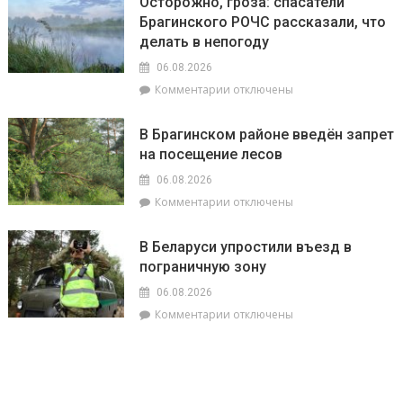
Осторожно, гроза: спасатели
ставит
Брагинского РОЧС рассказали, что
рекорды.
делать в непогоду
На
метеостанции
06.08.2026
«Мозырь»
к
Комментарии
отключены
побит
записи
национальный
Осторожно,
месячный
В Брагинском районе введён запрет
гроза:
рекорд
на посещение лесов
спасатели
августа
Брагинского
равный
06.08.2026
РОЧС
+38.9°
к
Комментарии
отключены
рассказали,
записи
что
В
делать
В Беларуси упростили въезд в
Брагинском
в
пограничную зону
районе
непогоду
введён
06.08.2026
запрет
к
Комментарии
отключены
на
записи
посещение
В
лесов
Беларуси
упростили
въезд