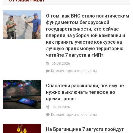
О том, как ВНС стало политическим
фундаментом белорусской
государственности, кто сейчас
впереди на уборочной кампании и
как принять участие конкурсе на
лучшую придомовую территорию
читайте 7 августа в «МП»
06.08.2026
к
Комментарии
отключены
записи
О
Спасатели рассказали, почему не
том,
нужно выключать телефон во
как
время грозы
ВНС
стало
06.08.2026
политическим
к
Комментарии
отключены
фундаментом
записи
белорусской
Спасатели
государственности,
На Брагинщине 7 августа пройдут
рассказали,
кто