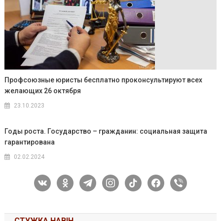
Профсоюзные юристы бесплатно проконсультируют всех
желающих 26 октября
23.10.2023
Годы роста. Государство – гражданин: социальная защита
гарантирована
02.02.2024
vkontakte
odnoklassniki
telegram
instagram
tiktok
facebook
viber
СТУЖКА НАВІН