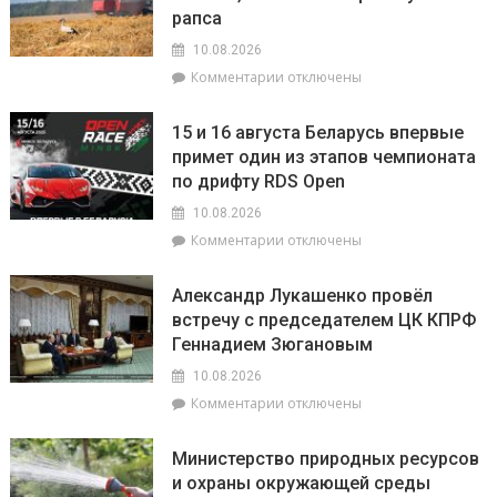
к
рапса
перечень
новому
специальностей
учебному
10.08.2026
воинского
году
к
Комментарии
отключены
учёта
записи
для
Белорусские
женщин
15 и 16 августа Беларусь впервые
аграрии
примет один из этапов чемпионата
намолотили
по дрифту RDS Open
более
6,6
10.08.2026
млн
к
Комментарии
отключены
тонн
записи
зерна
15
с
Александр Лукашенко провёл
и
учетом
встречу с председателем ЦК КПРФ
16
рапса
Геннадием Зюгановым
августа
Беларусь
10.08.2026
впервые
к
Комментарии
отключены
примет
записи
один
Александр
из
Министерство природных ресурсов
Лукашенко
этапов
и охраны окружающей среды
провёл
чемпионата