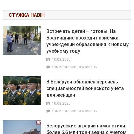
СТУЖКА НАВІН
Встречать детей – готовы! На
Брагинщине проходит приёмка
учреждений образования к новому
учебному году
10.08.2026
к
Комментарии
отключены
записи
Встречать
В Беларуси обновлён перечень
детей
специальностей воинского учёта
–
для женщин
готовы!
На
10.08.2026
Брагинщине
к
Комментарии
отключены
проходит
записи
приёмка
В
учреждений
Белорусские аграрии намолотили
Беларуси
образования
более 6,6 млн тонн зерна с учетом
обновлён