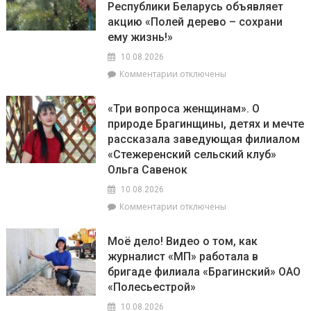
Республики Беларусь объявляет
встречу
по
с
акцию «Полей дерево – сохрани
дрифту
председателем
ему жизнь!»
RDS
ЦК
Open
10.08.2026
КПРФ
Геннадием
к
Комментарии
отключены
Зюгановым
записи
Министерство
«Три вопроса женщинам». О
природных
природе Брагинщины, детях и мечте
ресурсов
рассказала заведующая филиалом
и
охраны
«Стежеренский сельский клуб»
окружающей
Ольга Савенок
среды
10.08.2026
Республики
Беларусь
к
Комментарии
отключены
объявляет
записи
акцию
«Три
Моё дело! Видео о том, как
«Полей
вопроса
журналист «МП» работала в
дерево
женщинам».
бригаде филиала «Брагинский» ОАО
–
О
сохрани
природе
«Полесьестрой»
ему
Брагинщины,
10.08.2026
жизнь!»