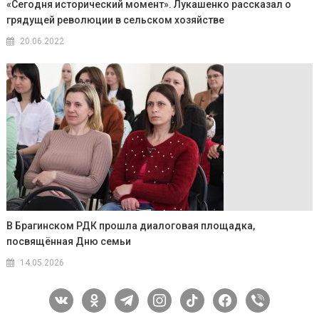
«Сегодня исторический момент». Лукашенко рассказал о
грядущей революции в сельском хозяйстве
20.06.2022
В Брагинском РДК прошла диалоговая площадка,
посвящённая Дню семьи
14.05.2026
vkontakte
odnoklassniki
telegram
instagram
tiktok
facebook
viber