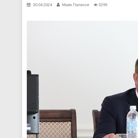
30.04.2024
Маяк Палесся
3299