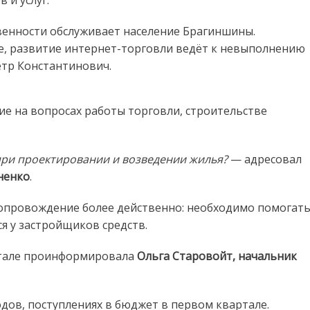
 и услуг.
венности обслуживает население Брагиншины.
, развитие интернет-торговли ведёт к невыполнению
ётр Константинович.
е на вопросах работы торговли, строительстве
ри проектировании и возведении жилья?
— адресовал
ненко
.
сопровождение более действенно: необходимо помогат
я у застройщиков средств.
ртале проинформировала
Ольга Старовойт, начальник
одов, поступлениях в бюджет в первом квартале.