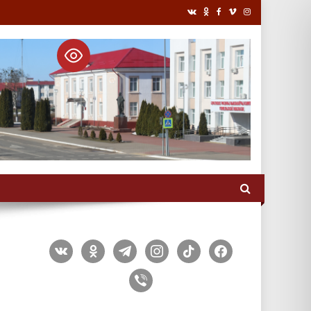
vkontakte
odnoklassniki
telegram
instagram
tiktok
facebook
viber