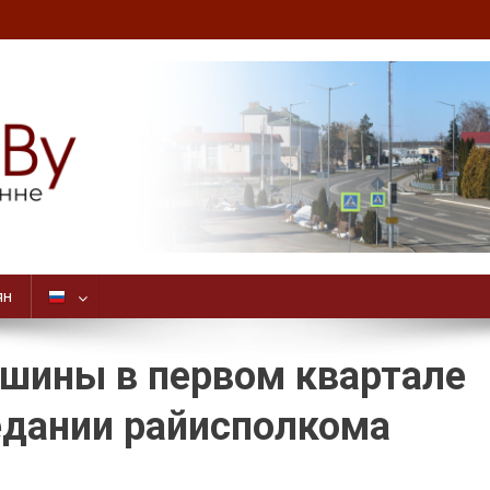
ян
ншины в первом квартале
едании райисполкома