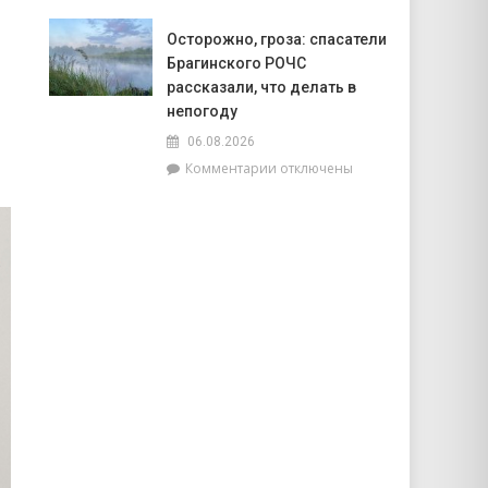
года
записи
Жара
Осторожно, гроза: спасатели
ставит
Брагинского РОЧС
рекорды.
На
рассказали, что делать в
метеостанции
непогоду
«Мозырь»
06.08.2026
побит
к
Комментарии
отключены
национальный
записи
месячный
Осторожно,
рекорд
гроза:
августа
спасатели
равный
Брагинского
+38.9°
РОЧС
рассказали,
что
делать
в
непогоду