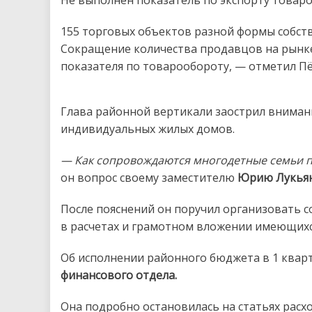
Не выполнен показатель по экспорту товаров
155 торговых объектов разной формы собст
Сокращение количества продавцов на рынке
показателя по товарообороту, — отметил П
Глава районной вертикали заострил внимани
индивидуальных жилых домов.
— Как сопровождаются многодетные семьи п
он вопрос своему заместителю
Юрию Лукья
После пояснений он поручил организовать 
в расчетах и грамотном вложении имеющихс
Об исполнении районного бюджета в 1 ква
финансового отдела.
Она подробно остановилась на статьях расх