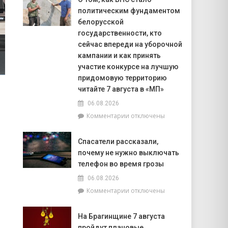
на
политическим фундаментом
7
августа:
белорусской
Тельцам
государственности, кто
стоит
сейчас впереди на уборочной
уделить
кампании и как принять
внимание
участие конкурсе на лучшую
финансовой
придомовую территорию
стороне
читайте 7 августа в «МП»
своей
жизни,
06.08.2026
а
к
Комментарии
отключены
Рыбам
записи
не
О
нужно
Спасатели рассказали,
том,
перегружать
почему не нужно выключать
как
себя
ВНС
телефон во время грозы
физически
стало
06.08.2026
политическим
к
Комментарии
отключены
фундаментом
записи
белорусской
Спасатели
государственности,
На Брагинщине 7 августа
рассказали,
кто
пройдут плановые