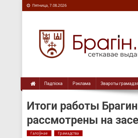
Пятница, 7.08.2026
Падпіска
Рэклама
Звароты грамадз
Итоги работы Браги
рассмотрены на зас
Галоўнае
Грамадства