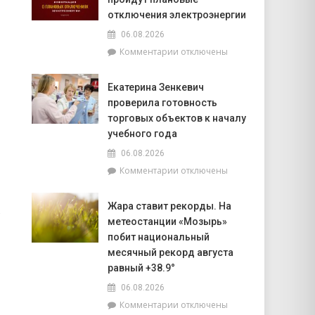
почему
сейчас
не
отключения электроэнергии
впереди
нужно
на
06.08.2026
выключать
уборочной
к
Комментарии
отключены
телефон
кампании
записи
во
и
На
время
как
Екатерина Зенкевич
Брагинщине
грозы
принять
проверила готовность
7
участие
августа
торговых объектов к началу
конкурсе
пройдут
учебного года
на
плановые
лучшую
06.08.2026
отключения
придомовую
к
Комментарии
отключены
электроэнергии
территорию
записи
читайте
Екатерина
7
Жара ставит рекорды. На
ь
Зенкевич
августа
метеостанции «Мозырь»
проверила
в
готовность
побит национальный
«МП»
торговых
месячный рекорд августа
объектов
равный +38.9°
к
06.08.2026
началу
учебного
к
Комментарии
отключены