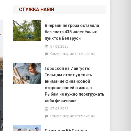
СТУЖКА НАВІН
Вчерашняя гроза оставила
без света 438 населённых
пунктов Беларуси
07.08.2026
к
Комментарии
отключены
записи
Вчерашняя
Гороскоп на 7 августа:
гроза
Тельцам стоит уделить
оставила
без
внимание финансовой
света
стороне своей жизни, а
438
Рыбам не нужно перегружать
населённых
себя физически
пунктов
Беларуси
07.08.2026
к
Комментарии
отключены
записи
Гороскоп
О том, как ВНС стало