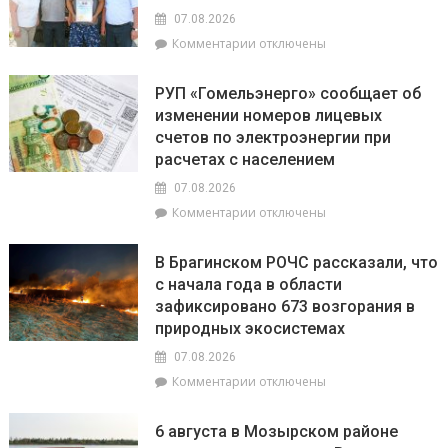
и
Полесья»
07.08.2026
перспективы
к
Комментарии
отключены
БелОМО.
записи
Александр
Есть
Лукашенко
РУП «Гомельэнерго» сообщает об
и
посещает
изменении номеров лицевых
три
Вилейский
счетов по электроэнергии при
тысячи!
район
В
расчетах с населением
Брагинском
07.08.2026
районе
к
Комментарии
отключены
чествуют
записи
лидеров
РУП
жатвы
В Брагинском РОЧС рассказали, что
«Гомельэнерго»
с начала года в области
сообщает
зафиксировано 673 возгорания в
об
изменении
природных экосистемах
номеров
07.08.2026
лицевых
к
Комментарии
отключены
счетов
записи
по
В
электроэнергии
6 августа в Мозырском районе
Брагинском
при