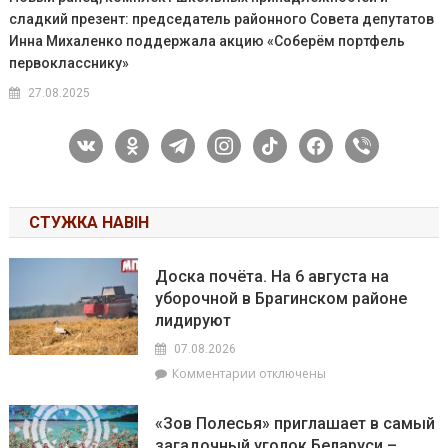
сладкий презент: председатель районного Совета депутатов
Инна Михаленко поддержала акцию «Соберём портфель
первокласснику»
27.08.2025
vkontakte
odnoklassniki
telegram
instagram
tiktok
facebook
viber
СТУЖКА НАВІН
Доска почёта. На 6 августа на
уборочной в Брагинском районе
лидируют
07.08.2026
к
Комментарии
отключены
записи
Доска
«Зов Полесья» приглашает в самый
почёта.
загадочный уголок Беларуси –