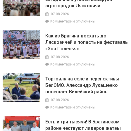
На
агрогородок Лясковичи
6
августа
07.08.2026
на
к
Комментарии
отключены
уборочной
записи
в
«Зов
Брагинском
Как из Брагина доехать до
Полесья»
районе
Лясковичей и попасть на фестиваль
приглашает
лидируют
«Зов Полесья»
в
самый
07.08.2026
загадочный
к
Комментарии
отключены
уголок
записи
Беларуси
Как
–
Торговля на селе и перспективы
из
агрогородок
БелОМО. Александр Лукашенко
Брагина
Лясковичи
посещает Вилейский район
доехать
до
07.08.2026
Лясковичей
к
Комментарии
отключены
и
записи
попасть
Торговля
на
Есть и три тысячи! В Брагинском
на
фестиваль
районе чествуют лидеров жатвы
селе
«Зов