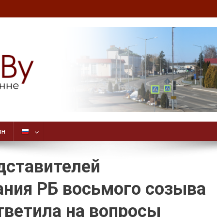
ян
дставителей
ания РБ восьмого созыва
тветила на вопросы