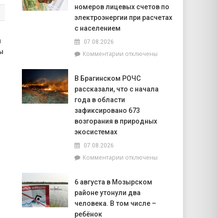
тысячи!
номеров лицевых счетов по
В
электроэнергии при расчетах
Брагинском
с населением
районе
и
07.08.2026
чествуют
ы
лидеров
к
Комментарии
отключены
жатвы
записи
РУП
В Брагинском РОЧС
«Гомельэнерго»
рассказали, что с начала
сообщает
об
года в области
изменении
зафиксировано 673
номеров
возгорания в природных
лицевых
экосистемах
счетов
по
07.08.2026
электроэнергии
к
Комментарии
отключены
при
записи
расчетах
В
6 августа в Мозырском
с
Брагинском
населением
районе утонули два
РОЧС
рассказали,
человека. В том числе –
что
ребёнок