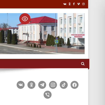
vkontakte
odnoklassniki
telegram
instagram
tiktok
facebook
viber