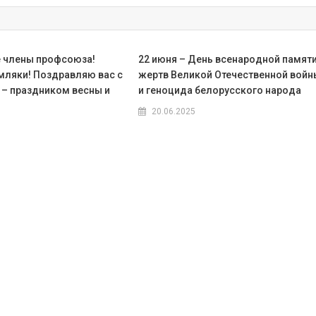
 члены профсоюза!
22 июня – День всенародной памят
мляки! Поздравляю вас с
жертв Великой Отечественной войн
– праздником весны и
и геноцида белорусского народа
20.06.2025