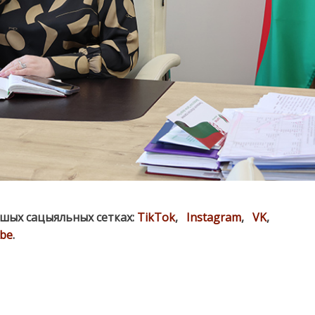
ашых сацыяльных сетках:
TikTok
,
Instagram
,
VK
,
be
.