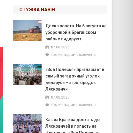
СТУЖКА НАВІН
Доска почёта. На 6 августа на
уборочной в Брагинском
районе лидируют
07.08.2026
к
Комментарии
отключены
записи
Доска
«Зов Полесья» приглашает в
почёта.
самый загадочный уголок
На
6
Беларуси – агрогородок
августа
Лясковичи
на
07.08.2026
уборочной
к
Комментарии
отключены
в
записи
Брагинском
«Зов
районе
Как из Брагина доехать до
Полесья»
лидируют
Лясковичей и попасть на
приглашает
в
фестиваль «Зов Полесья»