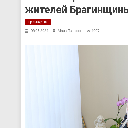
жителей Брагинщины
Грамадства
08.05.2024
Маяк Палесся
1007