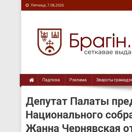
Пятница, 7.08.2026
Падпіска
Рэклама
Звароты грамадз
Депутат Палаты пре
Национального собр
Жанна Чернявская о