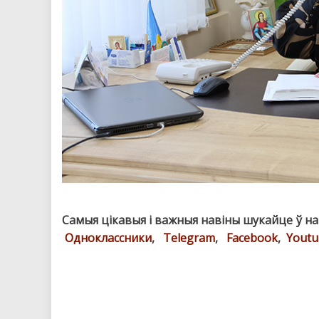
Самыя цікавыя і важныя навіны шукайце ў н
Одноклассники
,
Telegram
,
Facebook
,
Youtu