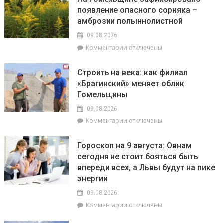
Брагинщине
появление опасного сорняка –
с
амброзии полыннолистной
10
по
09.08.2026
12
к
Комментарии
отключены
августа
записи
пройдут
На
плановые
Строить на века: как филиал
Гомельщине
отключения
«Брагинский» меняет облик
зафиксировано
электроэнергии
Гомельщины
появление
опасного
09.08.2026
сорняка
к
Комментарии
отключены
–
записи
амброзии
Строить
полыннолистной
Гороскоп на 9 августа: Овнам
на
сегодня не стоит бояться быть
века:
впереди всех, а Львы будут на пике
как
филиал
энергии
«Брагинский»
09.08.2026
меняет
к
Комментарии
отключены
облик
записи
Гомельщины