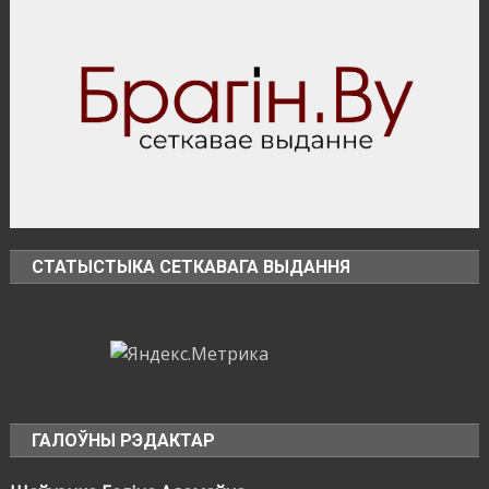
БПЛА
СТАТЫСТЫКА СЕТКАВАГА ВЫДАННЯ
ГАЛОЎНЫ РЭДАКТАР