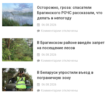
учебного
Жара
года
Осторожно, гроза: спасатели
ставит
Брагинского РОЧС рассказали, что
рекорды.
делать в непогоду
На
метеостанции
06.08.2026
«Мозырь»
к
Комментарии
отключены
побит
записи
национальный
Осторожно,
месячный
В Брагинском районе введён запрет
гроза:
рекорд
на посещение лесов
спасатели
августа
Брагинского
равный
06.08.2026
РОЧС
+38.9°
к
Комментарии
отключены
рассказали,
записи
что
В
делать
В Беларуси упростили въезд в
Брагинском
в
пограничную зону
районе
непогоду
введён
06.08.2026
запрет
к
Комментарии
отключены
на
записи
посещение
В
лесов
Беларуси