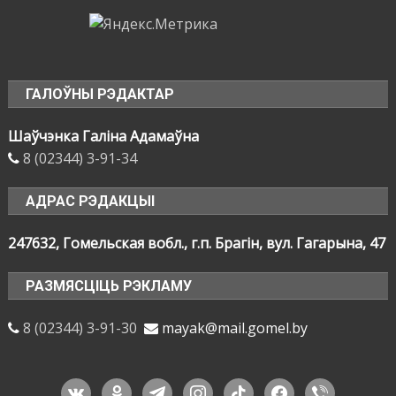
ГАЛОЎНЫ РЭДАКТАР
Шаўчэнка Галіна Адамаўна
8 (02344) 3-91-34
АДРАС РЭДАКЦЫІ
247632, Гомельская вобл., г.п. Брагін, вул. Гагарына, 47
РАЗМЯСЦІЦЬ РЭКЛАМУ
8 (02344) 3-91-30
mayak@mail.gomel.by
vkontakte
odnoklassniki
telegram
instagram
tiktok
facebook
viber