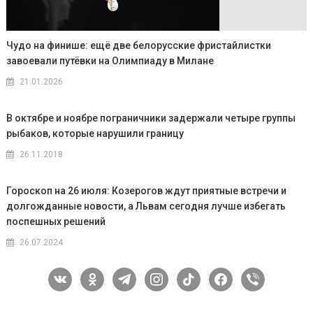
Чудо на финише: ещё две белорусские фристайлистки
завоевали путёвки на Олимпиаду в Милане
21.01.2026
В октябре и ноябре пограничники задержали четыре группы
рыбаков, которые нарушили границу
26.11.2018
Гороскоп на 26 июля: Козерогов ждут приятные встречи и
долгожданные новости, а Львам сегодня лучше избегать
поспешных решений
26.07.2024
vkontakte
odnoklassniki
telegram
instagram
tiktok
facebook
viber