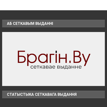
упростили
въезд
в
пограничную
зону
АБ СЕТКАВЫМ ВЫДАННІ
СТАТЫСТЫКА СЕТКАВАГА ВЫДАННЯ