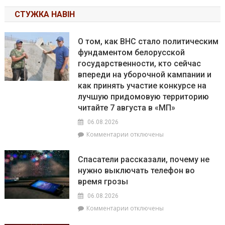
СТУЖКА НАВІН
О том, как ВНС стало политическим
фундаментом белорусской
государственности, кто сейчас
впереди на уборочной кампании и
как принять участие конкурсе на
лучшую придомовую территорию
читайте 7 августа в «МП»
06.08.2026
к
Комментарии
отключены
записи
О
Спасатели рассказали, почему не
том,
нужно выключать телефон во
как
время грозы
ВНС
стало
06.08.2026
политическим
к
Комментарии
отключены
фундаментом
записи
белорусской