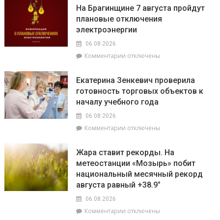
Спасатели
государственности,
На Брагинщине 7 августа пройдут
рассказали,
кто
плановые отключения
почему
сейчас
электроэнергии
не
впереди
нужно
на
06.08.2026
выключать
уборочной
к
Комментарии
отключены
телефон
кампании
записи
во
и
На
время
как
Екатерина Зенкевич проверила
Брагинщине
грозы
принять
готовность торговых объектов к
7
участие
началу учебного года
августа
конкурсе
пройдут
на
06.08.2026
плановые
лучшую
к
Комментарии
отключены
отключения
придомовую
записи
электроэнергии
территорию
Екатерина
Жара ставит рекорды. На
читайте
Зенкевич
метеостанции «Мозырь» побит
7
проверила
августа
национальный месячный рекорд
готовность
в
торговых
августа равный +38.9°
«МП»
объектов
06.08.2026
к
к
Комментарии
отключены
началу
записи