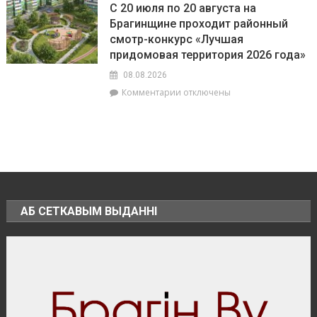
использование
С 20 июля по 20 августа на
информирует:
БПЛА
Брагинщине проходит районный
качество
смотр-конкурс «Лучшая
воды
на
придомовая территория 2026 года»
пляжах
08.08.2026
района
к
Комментарии
отключены
соответствует
записи
установленным
С
нормативам
20
июля
по
20
августа
на
АБ СЕТКАВЫМ ВЫДАННІ
Брагинщине
проходит
районный
смотр-
конкурс
«Лучшая
придомовая
территория