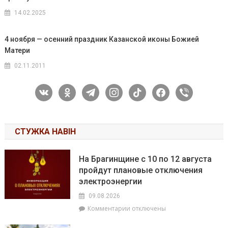
14.02.2025
4 ноября — осенний праздник Казанской иконы Божией
Матери
02.11.2011
vkontakte
odnoklassniki
telegram
instagram
tiktok
facebook
viber
СТУЖКА НАВІН
На Брагинщине с 10 по 12 августа
пройдут плановые отключения
электроэнергии
09.08.2026
к
Комментарии
отключены
записи
На