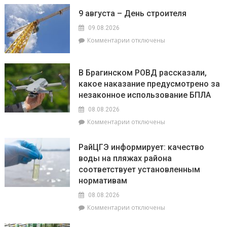
Гороскоп
9 августа – День строителя
на
9
09.08.2026
августа:
к
Комментарии
отключены
Овнам
записи
сегодня
9
не
августа
В Брагинском РОВД рассказали,
стоит
–
какое наказание предусмотрено за
бояться
День
быть
незаконное использование БПЛА
строителя
впереди
08.08.2026
всех,
к
Комментарии
отключены
а
записи
Львы
В
будут
РайЦГЭ информирует: качество
Брагинском
на
воды на пляжах района
РОВД
пике
соответствует установленным
рассказали,
энергии
какое
нормативам
наказание
08.08.2026
предусмотрено
к
Комментарии
отключены
за
записи
незаконное
РайЦГЭ