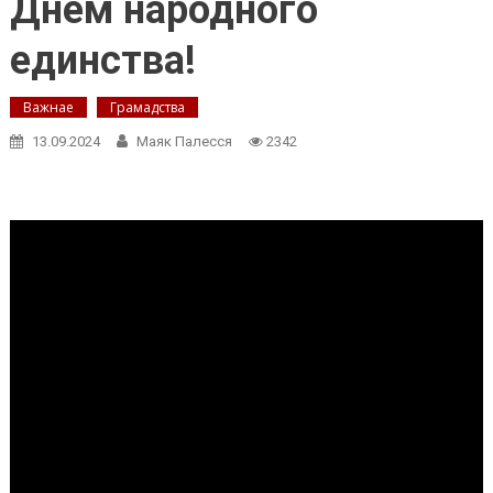
Днём народного
единства!
Важнае
Грамадства
13.09.2024
Маяк Палесся
2342