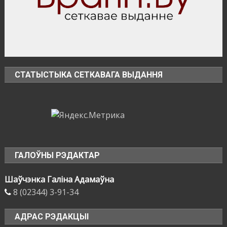
2026
года»
СТАТЫСТЫКА СЕТКАВАГА ВЫДАННЯ
ГАЛОЎНЫ РЭДАКТАР
Шаўчэнка Галіна Адамаўна
8 (02344) 3-91-34
АДРАС РЭДАКЦЫІ