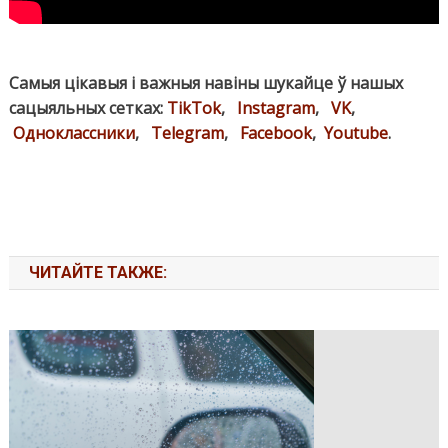
Самыя цікавыя і важныя навіны шукайце ў нашых
сацыяльных сетках:
TikTok
,
Instagram
,
VK
,
Одноклассники
,
Telegram
,
Facebook
,
Youtube
.
ЧИТАЙТЕ ТАКЖЕ: