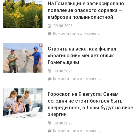
На Гомельщине зафиксировано
Брагинщине
появление опасного сорняка –
с
амброзии полыннолистной
10
по
09.08.2026
12
к
Комментарии
отключены
августа
записи
пройдут
На
плановые
Строить на века: как филиал
Гомельщине
отключения
«Брагинский» меняет облик
зафиксировано
электроэнергии
Гомельщины
появление
опасного
09.08.2026
сорняка
к
Комментарии
отключены
–
записи
амброзии
Строить
полыннолистной
Гороскоп на 9 августа: Овнам
на
сегодня не стоит бояться быть
века:
впереди всех, а Львы будут на пике
как
филиал
энергии
«Брагинский»
09.08.2026
меняет
к
Комментарии
отключены
облик
записи
Гомельщины