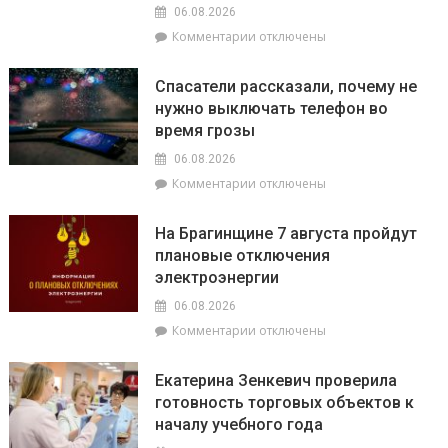
06.08.2026
к
Комментарии
отключены
записи
О
Спасатели рассказали, почему не
том,
нужно выключать телефон во
как
время грозы
ВНС
стало
06.08.2026
политическим
к
Комментарии
отключены
фундаментом
записи
белорусской
Спасатели
государственности,
На Брагинщине 7 августа пройдут
рассказали,
кто
плановые отключения
почему
сейчас
электроэнергии
не
впереди
нужно
на
06.08.2026
выключать
уборочной
к
Комментарии
отключены
телефон
кампании
записи
во
и
На
время
как
Екатерина Зенкевич проверила
Брагинщине
грозы
принять
готовность торговых объектов к
7
участие
началу учебного года
августа
конкурсе
пройдут