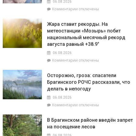
на
06.08.2026
плановые
лучшую
к
Комментарии
отключены
отключения
придомовую
записи
электроэнергии
территорию
Екатерина
Жара ставит рекорды. На
читайте
Зенкевич
метеостанции «Мозырь» побит
7
проверила
августа
национальный месячный рекорд
готовность
в
торговых
августа равный +38.9°
«МП»
объектов
06.08.2026
к
к
Комментарии
отключены
началу
записи
учебного
Жара
года
Осторожно, гроза: спасатели
ставит
Брагинского РОЧС рассказали, что
рекорды.
делать в непогоду
На
метеостанции
06.08.2026
«Мозырь»
к
Комментарии
отключены
побит
записи
национальный
Осторожно,
месячный
В Брагинском районе введён запрет
гроза:
рекорд
на посещение лесов
спасатели
августа
Брагинского
равный
06.08.2026