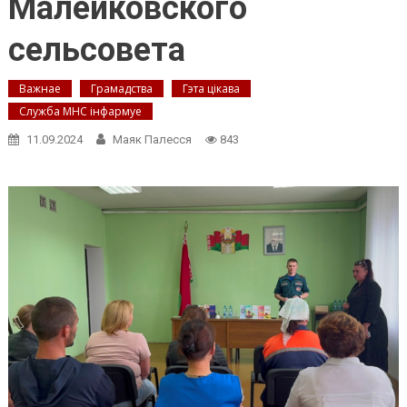
Малейковского
сельсовета
Важнае
Грамадства
Гэта цікава
Служба МНС інфармуе
11.09.2024
Маяк Палесся
843