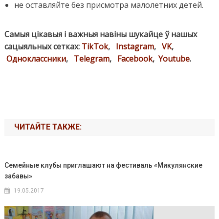
не оставляйте без присмотра малолетних детей.
Самыя цікавыя і важныя навіны шукайце ў нашых
сацыяльных сетках:
TikTok
,
Instagram
,
VK
,
Одноклассники
,
Telegram
,
Facebook
,
Youtube
.
ЧИТАЙТЕ ТАКЖЕ:
Семейные клубы приглашают на фестиваль «Микулянские
забавы»
19.05.2017