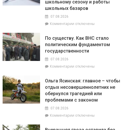
школьному сезону и работы
школьных базаров
07.08.2026
к
Комментарии
отключены
записи
10
По существу. Как ВНС стало
августа
политическим фундаментом
КГК
государственности
Гомельской
области
07.08.2026
проведёт
к
Комментарии
отключены
горячую
записи
телефонную
По
линию
Ольга Ясинская: главное – чтобы
существу.
по
отдых несовершеннолетних не
Как
вопросам
обернулся трагедией или
ВНС
торговли
стало
проблемами с законом
к
политическим
школьному
07.08.2026
фундаментом
сезону
к
Комментарии
отключены
государственности
и
записи
работы
Ольга
школьных
Вчерашняя гроза оставила без