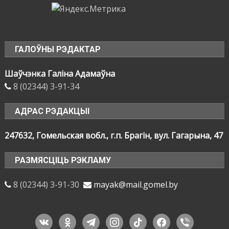
ГАЛОЎНЫ РЭДАКТАР
Шаўчэнка Галіна Адамаўна
8 (02344) 3-91-34
АДРАС РЭДАКЦЫІ
247632, Гомельская вобл., г.п. Брагін, вул. Гагарына, 47
РАЗМЯСЦІЦЬ РЭКЛАМУ
8 (02344) 3-91-30
mayak@mail.gomel.by
vkontakte
odnoklassniki
telegram
instagram
tiktok
facebook
viber