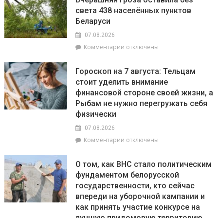
Ясинская:
базаров
света 438 населённых пунктов
главное
Беларуси
–
чтобы
07.08.2026
отдых
к
Комментарии
отключены
несовершеннолетних
записи
не
Вчерашняя
обернулся
Гороскоп на 7 августа: Тельцам
гроза
трагедией
стоит уделить внимание
оставила
или
финансовой стороне своей жизни, а
без
проблемами
света
Рыбам не нужно перегружать себя
с
438
физически
законом
населённых
07.08.2026
пунктов
Беларуси
к
Комментарии
отключены
записи
Гороскоп
О том, как ВНС стало политическим
на
фундаментом белорусской
7
государственности, кто сейчас
августа:
Тельцам
впереди на уборочной кампании и
стоит
как принять участие конкурсе на
уделить
лучшую придомовую территорию