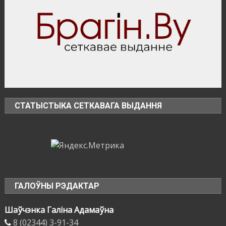
нужно
перестать
брать
на
себя
чужие
проблемы
СТАТЫСТЫКА СЕТКАВАГА ВЫДАННЯ
ГАЛОЎНЫ РЭДАКТАР
Шаўчэнка Галіна Адамаўна
8 (02344) 3-91-34