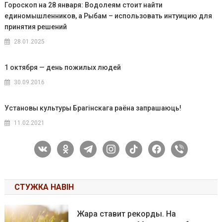
Гороскоп на 28 января: Водолеям стоит найти
единомышленников, а Рыбам – использовать интуицию для
принятия решений
28.01.2025
1 октября — день пожилых людей
30.09.2016
Установы культуры Брагінскага раёна запрашаюць!
11.02.2021
vkontakte
odnoklassniki
telegram
instagram
tiktok
facebook
viber
СТУЖКА НАВІН
Жара ставит рекорды. На