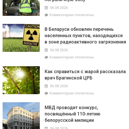
районе
непогоду
введён
06.08.2026
запрет
к
Комментарии
отключены
на
записи
посещение
В
лесов
В Беларуси обновлен перечень
Беларуси
населенных пунктов, находящихся
упростили
в зоне радиоактивного загрязнения
въезд
в
06.08.2026
пограничную
к
Комментарии
отключены
зону
записи
В
Как справиться с жарой рассказала
Беларуси
врач Брагинской ЦРБ
обновлен
перечень
06.08.2026
населенных
к
Комментарии
отключены
пунктов,
записи
находящихся
Как
в
МВД проводит конкурс,
справиться
зоне
посвящённый 110-летию
с
радиоактивного
белорусской милиции
жарой
загрязнения
рассказала
06.08.2026