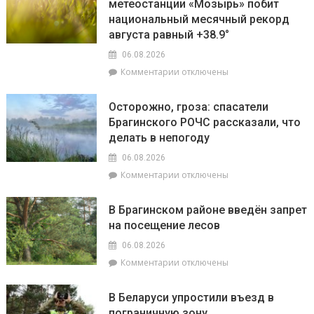
метеостанции «Мозырь» побит
национальный месячный рекорд
августа равный +38.9°
06.08.2026
к
Комментарии
отключены
записи
Жара
Осторожно, гроза: спасатели
ставит
Брагинского РОЧС рассказали, что
рекорды.
делать в непогоду
На
метеостанции
06.08.2026
«Мозырь»
к
Комментарии
отключены
побит
записи
национальный
Осторожно,
месячный
В Брагинском районе введён запрет
гроза:
рекорд
на посещение лесов
спасатели
августа
Брагинского
равный
06.08.2026
РОЧС
+38.9°
к
Комментарии
отключены
рассказали,
записи
что
В
делать
В Беларуси упростили въезд в
Брагинском
в
пограничную зону