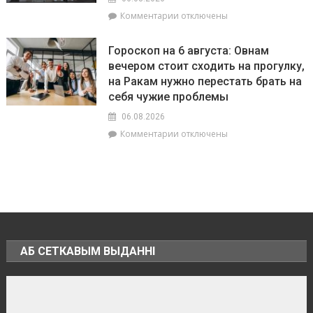
врач
к
Комментарии
отключены
Брагинской
записи
ЦРБ
МВД
Гороскоп на 6 августа: Овнам
проводит
вечером стоит сходить на прогулку,
конкурс,
на Ракам нужно перестать брать на
посвящённый
110-
себя чужие проблемы
летию
06.08.2026
белорусской
к
Комментарии
отключены
милиции
записи
Гороскоп
на
6
августа:
Овнам
вечером
стоит
АБ СЕТКАВЫМ ВЫДАННІ
сходить
на
прогулку,
на
Ракам