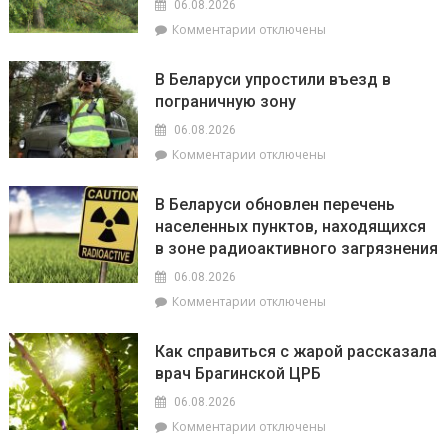
равный
06.08.2026
РОЧС
+38.9°
к
Комментарии
отключены
рассказали,
записи
что
В
делать
В Беларуси упростили въезд в
Брагинском
в
пограничную зону
районе
непогоду
введён
06.08.2026
запрет
к
Комментарии
отключены
на
записи
посещение
В
лесов
В Беларуси обновлен перечень
Беларуси
населенных пунктов, находящихся
упростили
в зоне радиоактивного загрязнения
въезд
в
06.08.2026
пограничную
к
Комментарии
отключены
зону
записи
В
Как справиться с жарой рассказала
Беларуси
врач Брагинской ЦРБ
обновлен
перечень
06.08.2026
населенных
к
Комментарии
отключены
пунктов,
записи