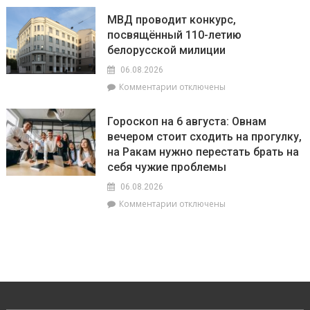
находящихся
Как
в
МВД проводит конкурс,
справиться
зоне
посвящённый 110-летию
с
радиоактивного
белорусской милиции
жарой
загрязнения
рассказала
06.08.2026
врач
к
Комментарии
отключены
Брагинской
записи
ЦРБ
МВД
Гороскоп на 6 августа: Овнам
проводит
вечером стоит сходить на прогулку,
конкурс,
на Ракам нужно перестать брать на
посвящённый
110-
себя чужие проблемы
летию
06.08.2026
белорусской
к
Комментарии
отключены
милиции
записи
Гороскоп
на
6
августа:
Овнам
вечером
стоит