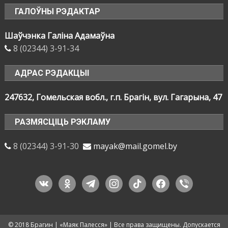
ГАЛОЎНЫ РЭДАКТАР
Шаўчэнка Галіна Адамаўна
8 (02344) 3-91-34
АДРАС РЭДАКЦЫІ
247632, Гомельская вобл., г.п. Брагін, вул. Гагарына, 47
РАЗМЯСЦІЦЬ РЭКЛАМУ
8 (02344) 3-91-30
mayak@mail.gomel.by
vkontakte
odnoklassniki
telegram
instagram
tiktok
facebook
viber
© 2018 Брагин | «Маяк Палесся» | Все права защищены. Допускается