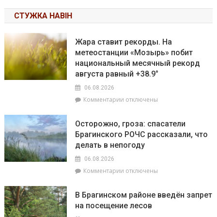
СТУЖКА НАВІН
Жара ставит рекорды. На
метеостанции «Мозырь» побит
национальный месячный рекорд
августа равный +38.9°
06.08.2026
к
Комментарии
отключены
записи
Жара
Осторожно, гроза: спасатели
ставит
Брагинского РОЧС рассказали, что
рекорды.
делать в непогоду
На
метеостанции
06.08.2026
«Мозырь»
к
Комментарии
отключены
побит
записи
национальный
Осторожно,
месячный
В Брагинском районе введён запрет
гроза:
рекорд
на посещение лесов
спасатели
августа
Брагинского