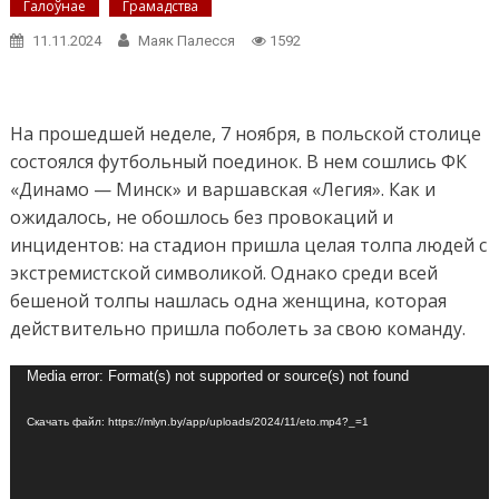
Галоўнае
Грамадства
11.11.2024
Маяк Палесся
1592
На прошедшей неделе, 7 ноября, в польской столице
состоялся футбольный поединок. В нем сошлись ФК
«Динамо — Минск» и варшавская «Легия». Как и
ожидалось, не обошлось без провокаций и
инцидентов: на стадион пришла целая толпа людей с
экстремистской символикой. Однако среди всей
бешеной толпы нашлась одна женщина, которая
действительно пришла поболеть за свою команду.
Видеоплеер
Media error: Format(s) not supported or source(s) not found
Скачать файл: https://mlyn.by/app/uploads/2024/11/eto.mp4?_=1