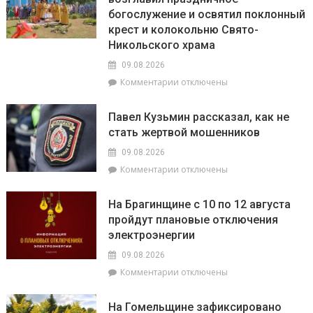
богослужение и освятил поклонный
крест и колокольню Свято-
Никольского храма
09.08.2026
к
Комментарии
отключены
записи
В
Павел Кузьмин рассказал, как не
Брагине
стать жертвой мошенников
епископ
Леонид
09.08.2026
возглавил
к
Комментарии
отключены
праздничное
записи
богослужение
Павел
и
На Брагинщине с 10 по 12 августа
Кузьмин
освятил
пройдут плановые отключения
рассказал,
поклонный
электроэнергии
как
крест
не
и
09.08.2026
стать
колокольню
к
Комментарии
отключены
жертвой
Свято-
записи
мошенников
Никольского
На
На Гомельщине зафиксировано
храма
Брагинщине