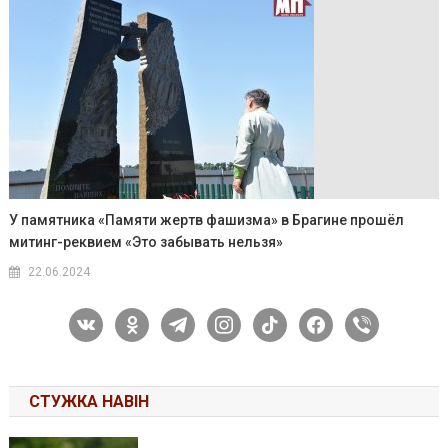
У памятника «Памяти жертв фашизма» в Брагине прошёл
митинг-реквием «Это забывать нельзя»
22.06.2024
vkontakte
odnoklassniki
telegram
instagram
tiktok
facebook
viber
СТУЖКА НАВІН