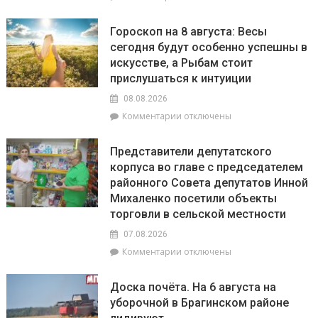
записи
установленным
С
нормативам
Гороскоп на 8 августа: Весы
20
сегодня будут особенно успешны в
июля
искусстве, а Рыбам стоит
по
20
прислушаться к интуиции
августа
08.08.2026
на
к
Комментарии
отключены
Брагинщине
записи
проходит
Гороскоп
районный
Представители депутатского
на
смотр-
корпуса во главе с председателем
8
конкурс
районного Совета депутатов Инной
августа:
«Лучшая
Весы
Михаленко посетили объекты
придомовая
сегодня
территория
торговли в сельской местности
будут
2026
07.08.2026
особенно
года»
успешны
к
Комментарии
отключены
в
записи
искусстве,
Представители
Доска почёта. На 6 августа на
а
депутатского
уборочной в Брагинском районе
Рыбам
корпуса
стоит