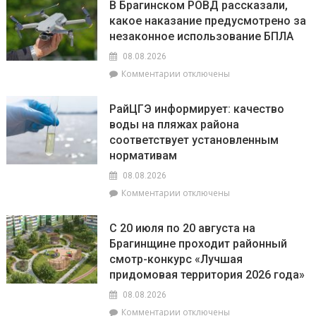
В Брагинском РОВД рассказали,
какое наказание предусмотрено за
незаконное использование БПЛА
08.08.2026
к
Комментарии
отключены
записи
В
РайЦГЭ информирует: качество
Брагинском
воды на пляжах района
РОВД
соответствует установленным
рассказали,
какое
нормативам
наказание
08.08.2026
предусмотрено
к
Комментарии
отключены
за
записи
незаконное
РайЦГЭ
использование
С 20 июля по 20 августа на
информирует:
БПЛА
Брагинщине проходит районный
качество
смотр-конкурс «Лучшая
воды
на
придомовая территория 2026 года»
пляжах
08.08.2026
района
к
Комментарии
отключены
соответствует