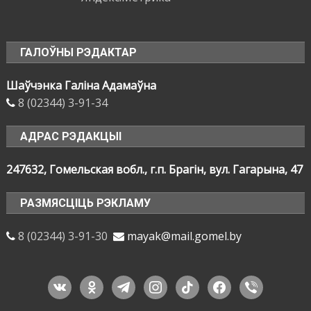
ГАЛОЎНЫ РЭДАКТАР
Шаўчэнка Галіна Адамаўна
8 (02344) 3-91-34
АДРАС РЭДАКЦЫІ
247632, Гомельская вобл., г.п. Брагін, вул. Гагарына, 47
РАЗМЯСЦІЦЬ РЭКЛАМУ
8 (02344) 3-91-30
mayak@mail.gomel.by
vkontakte
odnoklassniki
telegram
instagram
tiktok
facebook
viber