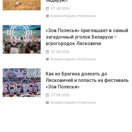
лидируют
во
прислушаться
главе
07.08.2026
к
с
к
Комментарии
отключены
интуиции
председателем
записи
районного
Доска
Совета
«Зов Полесья» приглашает в самый
почёта.
депутатов
загадочный уголок Беларуси –
На
Инной
агрогородок Лясковичи
6
Михаленко
августа
посетили
07.08.2026
на
объекты
к
Комментарии
отключены
уборочной
торговли
записи
в
в
«Зов
Брагинском
сельской
Как из Брагина доехать до
Полесья»
районе
местности
Лясковичей и попасть на фестиваль
приглашает
лидируют
«Зов Полесья»
в
самый
07.08.2026
загадочный
к
Комментарии
отключены
уголок
записи
Беларуси
Как
–
из
агрогородок
Брагина
Лясковичи
доехать