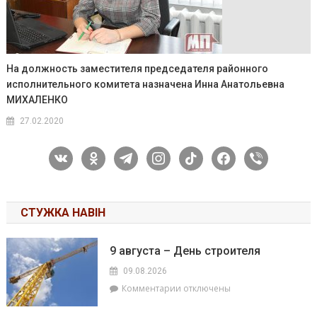
На должность заместителя председателя районного
исполнительного комитета назначена Инна Анатольевна
МИХАЛЕНКО
27.02.2020
vkontakte
odnoklassniki
telegram
instagram
tiktok
facebook
viber
СТУЖКА НАВІН
9 августа – День строителя
09.08.2026
к
Комментарии
отключены
записи
9