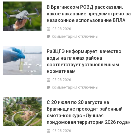
августа
В Брагинском РОВД рассказали,
–
какое наказание предусмотрено за
День
незаконное использование БПЛА
строителя
08.08.2026
к
Комментарии
отключены
записи
В
РайЦГЭ информирует: качество
Брагинском
воды на пляжах района
РОВД
соответствует установленным
рассказали,
какое
нормативам
наказание
08.08.2026
предусмотрено
к
Комментарии
отключены
за
записи
незаконное
РайЦГЭ
использование
С 20 июля по 20 августа на
информирует:
БПЛА
Брагинщине проходит районный
качество
смотр-конкурс «Лучшая
воды
на
придомовая территория 2026 года»
пляжах
08.08.2026
района