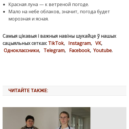
Красная луна — к ветреной погоде.
Мало на небе облаков, значит, погода будет
морозная и ясная.
Самыя цікавыя і важныя навіны шукайце ў нашых
сацыяльных сетках:
TikTok
,
Instagram
,
VK
,
Одноклассники
,
Telegram
,
Facebook
,
Youtube
.
ЧИТАЙТЕ ТАКЖЕ: