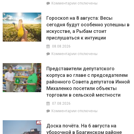
к
Комментарии
отключены
соответствует
записи
установленным
С
нормативам
Гороскоп на 8 августа: Весы
20
сегодня будут особенно успешны в
июля
искусстве, а Рыбам стоит
по
20
прислушаться к интуиции
августа
08.08.2026
на
к
Комментарии
отключены
Брагинщине
записи
проходит
Гороскоп
районный
Представители депутатского
на
смотр-
корпуса во главе с председателем
8
конкурс
районного Совета депутатов Инной
августа:
«Лучшая
Весы
Михаленко посетили объекты
придомовая
сегодня
территория
торговли в сельской местности
будут
2026
07.08.2026
особенно
года»
успешны
к
Комментарии
отключены
в
записи
искусстве,
Представители
Доска почёта. На 6 августа на
а
депутатского
уборочной в Брагинском районе
Рыбам
корпуса