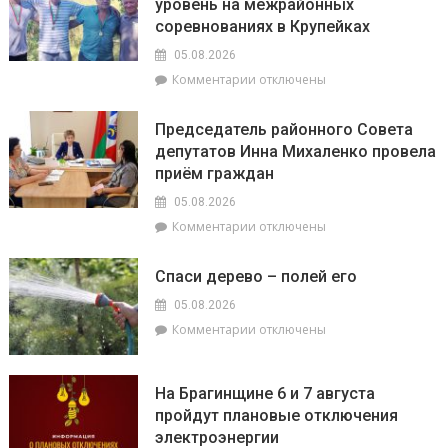
уровень на межрайонных
семинаре-
усиливают
соревнованиях в Крупейках
практикуме
профилактику
в
05.08.2026
ОАО
к
Комментарии
отключены
«Пераможнік»
записи
обсудили
Брагинчане
сев
Председатель районного Совета
показали
озимого
депутатов Инна Михаленко провела
достойный
рапса
приём граждан
уровень
на
05.08.2026
межрайонных
к
Комментарии
отключены
соревнованиях
записи
в
Председатель
Крупейках
Спаси дерево – полей его
районного
Совета
05.08.2026
депутатов
к
Комментарии
отключены
Инна
записи
Михаленко
Спаси
провела
дерево
На Брагинщине 6 и 7 августа
приём
–
пройдут плановые отключения
граждан
полей
электроэнергии
его