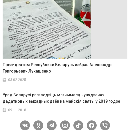
Президентом Республики Беларусь избран Александр
Григорьевич Лукашенко
03.02.2025
Урад Беларусі разгледзіць магчымасць увядзення
дадатковых выхадных дзён на майскія святы ў 2019 годзе
09.11.2018
vkontakte
odnoklassniki
telegram
instagram
tiktok
facebook
viber