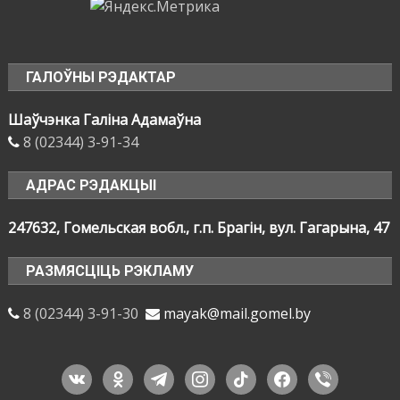
ГАЛОЎНЫ РЭДАКТАР
Шаўчэнка Галіна Адамаўна
8 (02344) 3-91-34
АДРАС РЭДАКЦЫІ
247632, Гомельская вобл., г.п. Брагін, вул. Гагарына, 47
РАЗМЯСЦІЦЬ РЭКЛАМУ
8 (02344) 3-91-30
mayak@mail.gomel.by
vkontakte
odnoklassniki
telegram
instagram
tiktok
facebook
viber