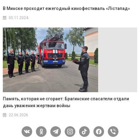
В Минске проходит ежегодный кинофестиваль «Лістапад»
05.11.2024
Память, которая не сгорает: Брагинские спасатели отдали
дань уважения жертвам войны
22.06.2026
vkontakte
odnoklassniki
telegram
instagram
tiktok
facebook
viber