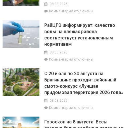
впереди
08.08.2026
всех,
к
Комментарии
отключены
а
записи
Львы
В
будут
РайЦГЭ информирует: качество
Брагинском
на
воды на пляжах района
РОВД
пике
соответствует установленным
рассказали,
энергии
какое
нормативам
наказание
08.08.2026
предусмотрено
к
Комментарии
отключены
за
записи
незаконное
РайЦГЭ
использование
С 20 июля по 20 августа на
информирует:
БПЛА
Брагинщине проходит районный
качество
смотр-конкурс «Лучшая
воды
на
придомовая территория 2026 года»
пляжах
08.08.2026
района
к
Комментарии
отключены
соответствует
записи
установленным
С
нормативам
Гороскоп на 8 августа: Весы
20