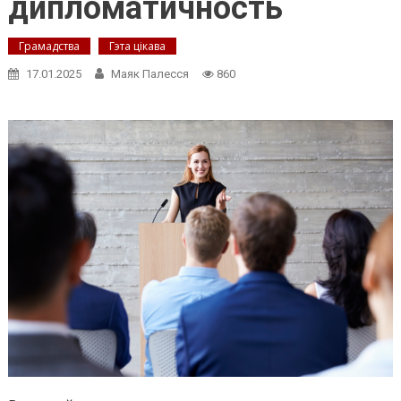
дипломатичность
Грамадства
Гэта цікава
17.01.2025
Маяк Палесся
860