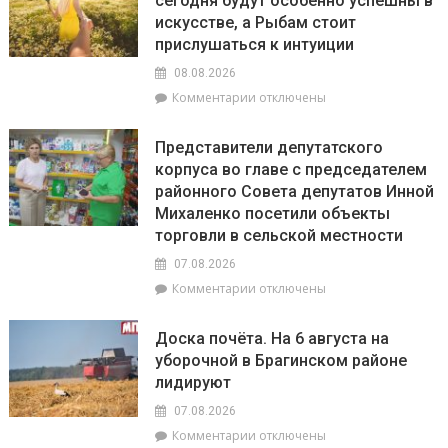
сегодня будут особенно успешны в
июля
искусстве, а Рыбам стоит
по
20
прислушаться к интуиции
августа
08.08.2026
на
к
Комментарии
отключены
Брагинщине
записи
проходит
Гороскоп
районный
Представители депутатского
на
смотр-
корпуса во главе с председателем
8
конкурс
районного Совета депутатов Инной
августа:
«Лучшая
Весы
Михаленко посетили объекты
придомовая
сегодня
территория
торговли в сельской местности
будут
2026
07.08.2026
особенно
года»
успешны
к
Комментарии
отключены
в
записи
искусстве,
Представители
Доска почёта. На 6 августа на
а
депутатского
уборочной в Брагинском районе
Рыбам
корпуса
лидируют
стоит
во
прислушаться
главе
07.08.2026
к
с
к
Комментарии
отключены
интуиции
председателем