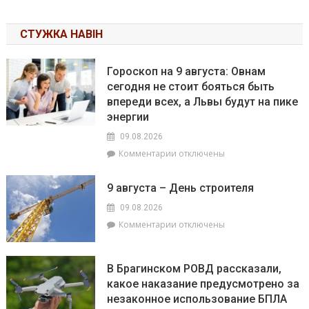
СТУЖКА НАВІН
Гороскоп на 9 августа: Овнам
сегодня не стоит бояться быть
впереди всех, а Львы будут на пике
энергии
09.08.2026
к
Комментарии
отключены
записи
Гороскоп
9 августа – День строителя
на
9
09.08.2026
августа:
к
Комментарии
отключены
Овнам
записи
сегодня
9
не
августа
В Брагинском РОВД рассказали,
стоит
–
какое наказание предусмотрено за
бояться
День
быть
незаконное использование БПЛА
строителя