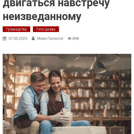
двигаться навстречу
неизведанному
Грамадства
Гэта цікава
07.03.2025
Маяк Палесся
898