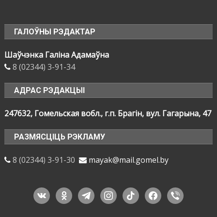
ГАЛОЎНЫ РЭДАКТАР
Шаўчэнка Галіна Адамаўна
8 (02344) 3-91-34
АДРАС РЭДАКЦЫІ
247632, Гомельская вобл., г.п. Брагін, вул. Гагарына, 47
РАЗМЯСЦІЦЬ РЭКЛАМУ
8 (02344) 3-91-30
mayak@mail.gomel.by
vkontakte
odnoklassniki
telegram
instagram
tiktok
facebook
viber