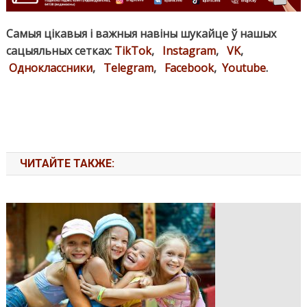
Самыя цікавыя і важныя навіны шукайце ў нашых
сацыяльных сетках:
TikTok
,
Instagram
,
VK
,
Одноклассники
,
Telegram
,
Facebook
,
Youtube
.
ЧИТАЙТЕ ТАКЖЕ: