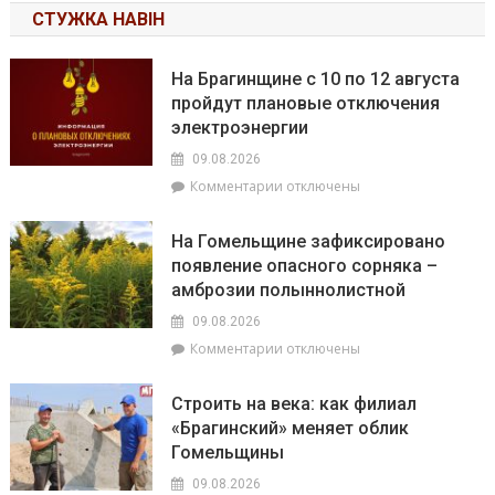
СТУЖКА НАВІН
На Брагинщине с 10 по 12 августа
пройдут плановые отключения
электроэнергии
09.08.2026
к
Комментарии
отключены
записи
На
На Гомельщине зафиксировано
Брагинщине
появление опасного сорняка –
с
амброзии полыннолистной
10
по
09.08.2026
12
к
Комментарии
отключены
августа
записи
пройдут
На
плановые
Строить на века: как филиал
Гомельщине
отключения
«Брагинский» меняет облик
зафиксировано
электроэнергии
Гомельщины
появление
опасного
09.08.2026
сорняка