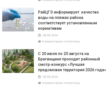
а
записи
Львы
В
будут
РайЦГЭ информирует: качество
Брагинском
на
воды на пляжах района
РОВД
пике
соответствует установленным
рассказали,
энергии
какое
нормативам
наказание
08.08.2026
предусмотрено
к
Комментарии
отключены
за
записи
незаконное
РайЦГЭ
использование
С 20 июля по 20 августа на
информирует:
БПЛА
Брагинщине проходит районный
качество
смотр-конкурс «Лучшая
воды
на
придомовая территория 2026 года»
пляжах
08.08.2026
района
к
Комментарии
отключены
соответствует
записи
установленным
С
нормативам
20
июля
по