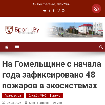
Воскресенье, 9.08.2026
На Гомельщине с начала
года зафиксировано 48
пожаров в экосистемах
Грамадства
Служба МНС інфармуе
06.03.2025
Маяк Палесся
788