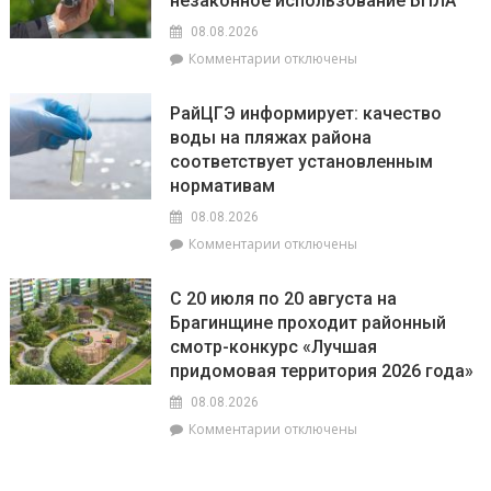
незаконное использование БПЛА
строителя
впереди
08.08.2026
всех,
к
Комментарии
отключены
а
записи
Львы
В
будут
РайЦГЭ информирует: качество
Брагинском
на
воды на пляжах района
РОВД
пике
соответствует установленным
рассказали,
энергии
какое
нормативам
наказание
08.08.2026
предусмотрено
к
Комментарии
отключены
за
записи
незаконное
РайЦГЭ
использование
С 20 июля по 20 августа на
информирует:
БПЛА
Брагинщине проходит районный
качество
смотр-конкурс «Лучшая
воды
на
придомовая территория 2026 года»
пляжах
08.08.2026
района
к
Комментарии
отключены
соответствует
записи
установленным
С
нормативам
20