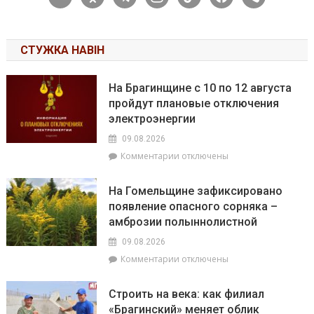
СТУЖКА НАВІН
На Брагинщине с 10 по 12 августа
пройдут плановые отключения
электроэнергии
09.08.2026
к
Комментарии
отключены
записи
На
На Гомельщине зафиксировано
Брагинщине
появление опасного сорняка –
с
амброзии полыннолистной
10
по
09.08.2026
12
к
Комментарии
отключены
августа
записи
пройдут
На
плановые
Строить на века: как филиал
Гомельщине
отключения
«Брагинский» меняет облик
зафиксировано