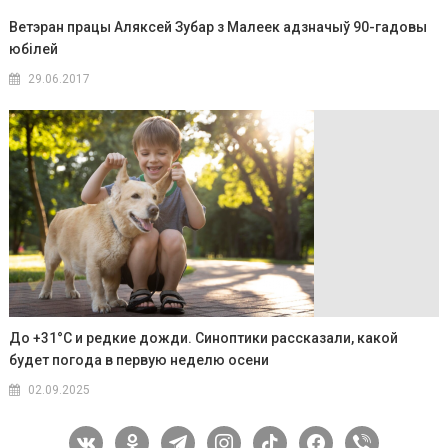
Ветэран працы Аляксей Зубар з Малеек адзначыў 90-гадовы
юбілей
29.06.2017
До +31°C и редкие дожди. Синоптики рассказали, какой
будет погода в первую неделю осени
02.09.2025
vkontakte
odnoklassniki
telegram
instagram
tiktok
facebook
viber