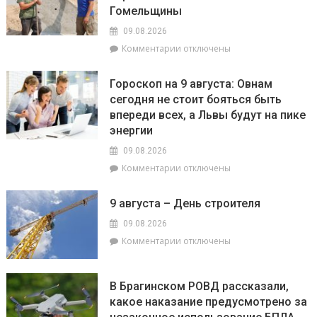
электроэнергии
Гомельщины
появление
опасного
09.08.2026
сорняка
к
Комментарии
отключены
–
записи
амброзии
Строить
полыннолистной
Гороскоп на 9 августа: Овнам
на
сегодня не стоит бояться быть
века:
впереди всех, а Львы будут на пике
как
филиал
энергии
«Брагинский»
09.08.2026
меняет
к
Комментарии
отключены
облик
записи
Гомельщины
Гороскоп
9 августа – День строителя
на
9
09.08.2026
августа:
к
Комментарии
отключены
Овнам
записи
сегодня
9
не
августа
В Брагинском РОВД рассказали,
стоит
–
какое наказание предусмотрено за
бояться
День
быть