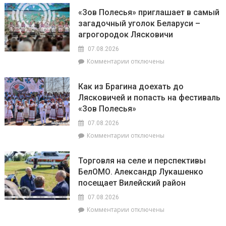
Доска
Совета
«Зов Полесья» приглашает в самый
почёта.
депутатов
загадочный уголок Беларуси –
На
Инной
агрогородок Лясковичи
6
Михаленко
августа
посетили
07.08.2026
на
объекты
к
Комментарии
отключены
уборочной
торговли
записи
в
в
«Зов
Брагинском
сельской
Как из Брагина доехать до
Полесья»
районе
местности
Лясковичей и попасть на фестиваль
приглашает
лидируют
«Зов Полесья»
в
самый
07.08.2026
загадочный
к
Комментарии
отключены
уголок
записи
Беларуси
Как
–
Торговля на селе и перспективы
из
агрогородок
БелОМО. Александр Лукашенко
Брагина
Лясковичи
посещает Вилейский район
доехать
до
07.08.2026
Лясковичей
к
Комментарии
отключены
и
записи
попасть