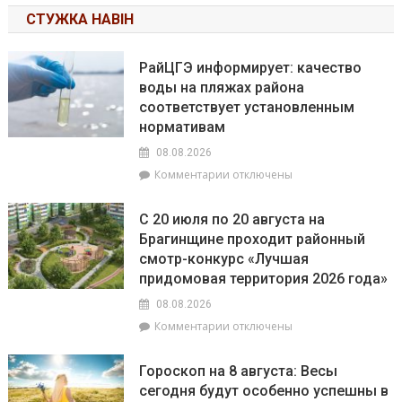
СТУЖКА НАВІН
РайЦГЭ информирует: качество
воды на пляжах района
соответствует установленным
нормативам
08.08.2026
к
Комментарии
отключены
записи
РайЦГЭ
С 20 июля по 20 августа на
информирует:
Брагинщине проходит районный
качество
смотр-конкурс «Лучшая
воды
на
придомовая территория 2026 года»
пляжах
08.08.2026
района
к
Комментарии
отключены
соответствует
записи
установленным
С
нормативам
Гороскоп на 8 августа: Весы
20
сегодня будут особенно успешны в
июля