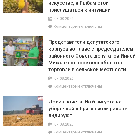
искусстве, а Рыбам стоит
по
20
прислушаться к интуиции
августа
08.08.2026
на
к
Комментарии
отключены
Брагинщине
записи
проходит
Гороскоп
районный
Представители депутатского
на
смотр-
корпуса во главе с председателем
8
конкурс
районного Совета депутатов Инной
августа:
«Лучшая
Весы
Михаленко посетили объекты
придомовая
сегодня
территория
торговли в сельской местности
будут
2026
07.08.2026
особенно
года»
успешны
к
Комментарии
отключены
в
записи
искусстве,
Представители
Доска почёта. На 6 августа на
а
депутатского
уборочной в Брагинском районе
Рыбам
корпуса
лидируют
стоит
во
прислушаться
главе
07.08.2026
к
с
к
Комментарии
отключены
интуиции
председателем
записи
районного