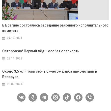
В Брагине состоялось заседание районного исполнительного
комитета
24.12.2021
Осторожно! Первый лёд – особая опасность
22.11.2022
Около 3,5 млн тонн зерна с учётом рапса намолотили в
Беларуси
23.07.2024
vkontakte
odnoklassniki
telegram
instagram
tiktok
facebook
viber