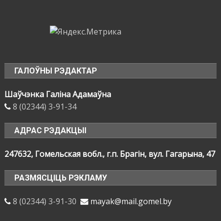
ГАЛОЎНЫ РЭДАКТАР
Шаўчэнка Галіна Адамаўна
8 (02344) 3-91-34
АДРАС РЭДАКЦЫІ
247632, Гомельская вобл., г.п. Брагін, вул. Гагарына, 47
РАЗМЯСЦІЦЬ РЭКЛАМУ
8 (02344) 3-91-30
mayak@mail.gomel.by