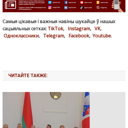
Самыя цікавыя і важныя навіны шукайце ў нашых
сацыяльных сетках:
TikTok
,
Instagram
,
VK
,
Одноклассники
,
Telegram
,
Facebook
,
Youtube
.
ЧИТАЙТЕ ТАКЖЕ: