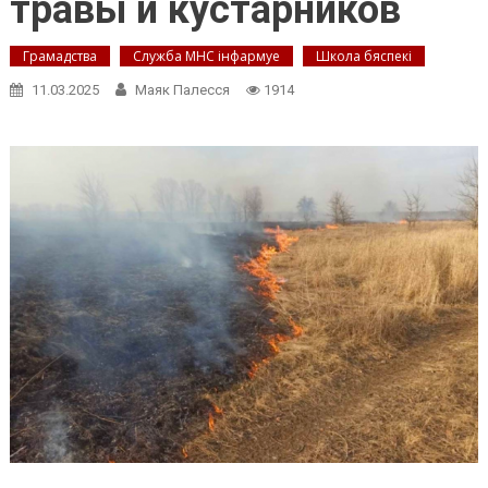
травы и кустарников
Грамадства
Служба МНС інфармуе
Школа бяспекі
11.03.2025
Маяк Палесся
1914