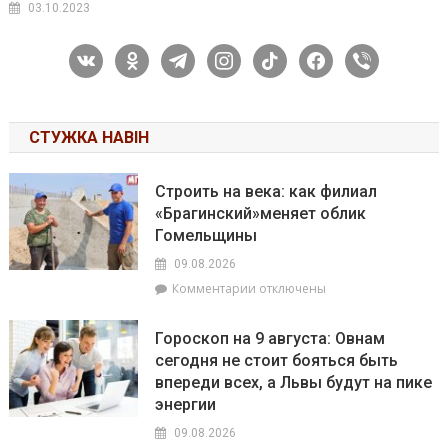
03.10.2023
vkontakte
odnoklassniki
telegram
instagram
tiktok
facebook
viber
СТУЖКА НАВІН
Строить на века: как филиал
«Брагинский»меняет облик
Гомельщины
09.08.2026
к
Комментарии
отключены
записи
Строить
Гороскоп на 9 августа: Овнам
на
сегодня не стоит бояться быть
века:
впереди всех, а Львы будут на пике
как
филиал
энергии
«Брагинский»меняет
09.08.2026
облик