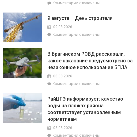
к
Комментарии
отключены
Гомельщины
записи
Гороскоп
9 августа – День строителя
на
9
09.08.2026
августа:
к
Комментарии
отключены
Овнам
записи
сегодня
9
не
августа
В Брагинском РОВД рассказали,
стоит
–
какое наказание предусмотрено за
бояться
День
быть
незаконное использование БПЛА
строителя
впереди
08.08.2026
всех,
к
Комментарии
отключены
а
записи
Львы
В
будут
РайЦГЭ информирует: качество
Брагинском
на
воды на пляжах района
РОВД
пике
соответствует установленным
рассказали,
энергии
какое
нормативам
наказание
08.08.2026
предусмотрено
к
Комментарии
отключены
за