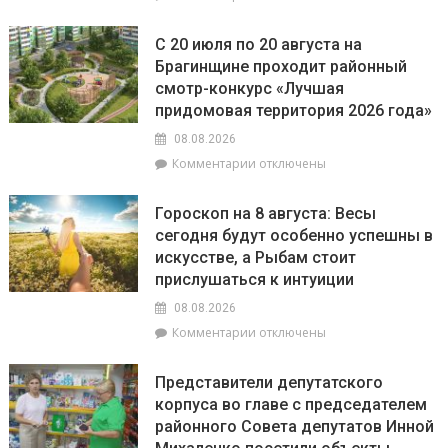
записи
незаконное
РайЦГЭ
использование
С 20 июля по 20 августа на
информирует:
БПЛА
Брагинщине проходит районный
качество
смотр-конкурс «Лучшая
воды
на
придомовая территория 2026 года»
пляжах
08.08.2026
района
к
Комментарии
отключены
соответствует
записи
установленным
С
нормативам
Гороскоп на 8 августа: Весы
20
сегодня будут особенно успешны в
июля
искусстве, а Рыбам стоит
по
20
прислушаться к интуиции
августа
08.08.2026
на
к
Комментарии
отключены
Брагинщине
записи
проходит
Гороскоп
районный
Представители депутатского
на
смотр-
корпуса во главе с председателем
8
конкурс
районного Совета депутатов Инной
августа:
«Лучшая
Весы
придомовая