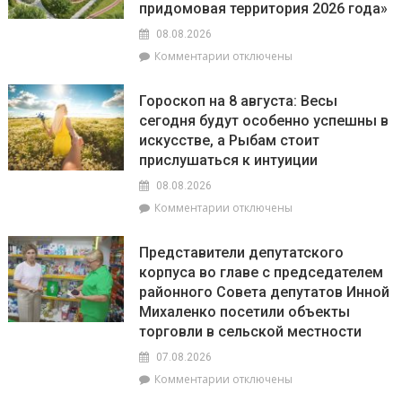
на
придомовая территория 2026 года»
пляжах
08.08.2026
района
к
Комментарии
отключены
соответствует
записи
установленным
С
нормативам
Гороскоп на 8 августа: Весы
20
сегодня будут особенно успешны в
июля
искусстве, а Рыбам стоит
по
20
прислушаться к интуиции
августа
08.08.2026
на
к
Комментарии
отключены
Брагинщине
записи
проходит
Гороскоп
районный
Представители депутатского
на
смотр-
корпуса во главе с председателем
8
конкурс
районного Совета депутатов Инной
августа:
«Лучшая
Весы
Михаленко посетили объекты
придомовая
сегодня
территория
торговли в сельской местности
будут
2026
07.08.2026
особенно
года»
успешны
к
Комментарии
отключены
в
записи