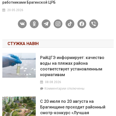
работниками Брагинской ЦРБ
20.05.2026
vkontakte
odnoklassniki
telegram
instagram
tiktok
facebook
viber
СТУЖКА НАВІН
РайЦГЭ информирует: качество
воды на пляжах района
соответствует установленным
нормативам
08.08.2026
к
Комментарии
отключены
записи
РайЦГЭ
С 20 июля по 20 августа на
информирует:
Брагинщине проходит районный
качество
смотр-конкурс «Лучшая
воды