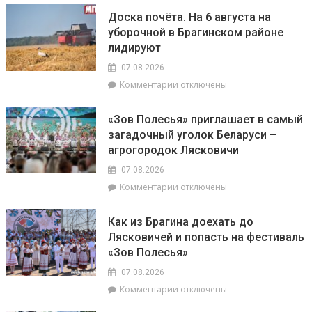
искусстве,
Представители
Доска почёта. На 6 августа на
а
депутатского
уборочной в Брагинском районе
Рыбам
корпуса
лидируют
стоит
во
прислушаться
главе
07.08.2026
к
с
к
Комментарии
отключены
интуиции
председателем
записи
районного
Доска
Совета
«Зов Полесья» приглашает в самый
почёта.
депутатов
загадочный уголок Беларуси –
На
Инной
агрогородок Лясковичи
6
Михаленко
августа
посетили
07.08.2026
на
объекты
к
Комментарии
отключены
уборочной
торговли
записи
в
в
«Зов
Брагинском
сельской
Как из Брагина доехать до
Полесья»
районе
местности
Лясковичей и попасть на фестиваль
приглашает
лидируют
«Зов Полесья»
в
самый
07.08.2026
загадочный
к
Комментарии
отключены
уголок
записи
Беларуси