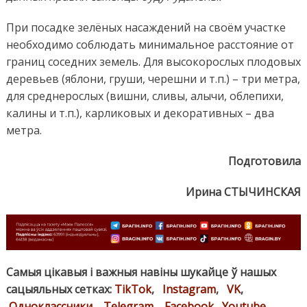
При посадке зелёных насаждений на своём участке
необходимо соблюдать минимальное расстояние от
границ соседних земель. Для высокорослых плодовых
деревьев (яблони, груши, черешни и т.п.) – три метра,
для среднерослых (вишни, сливы, алычи, облепихи,
калины и т.п.), карликовых и декоративных – два
метра.
Подготовила
Ирина СТЫЧИНСКАЯ
Самыя цікавыя і важныя навіны шукайце ў нашых
сацыяльных сетках:
TikTok
,
Instagram
,
VK
,
Одноклассники
,
Telegram
,
Facebook
,
Youtube
.