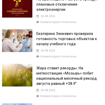
рассказали,
кто
плановые отключения
почему
сейчас
электроэнергии
не
впереди
нужно
на
06.08.2026
выключать
уборочной
к
Комментарии
отключены
телефон
кампании
записи
во
и
На
время
как
Екатерина Зенкевич проверила
Брагинщине
грозы
принять
готовность торговых объектов к
7
участие
началу учебного года
августа
конкурсе
пройдут
на
06.08.2026
плановые
лучшую
к
Комментарии
отключены
отключения
придомовую
записи
электроэнергии
территорию
Екатерина
Жара ставит рекорды. На
читайте
Зенкевич
метеостанции «Мозырь» побит
7
проверила
августа
национальный месячный рекорд
готовность
в
торговых
августа равный +38.9°
«МП»
объектов
06.08.2026
к
к
Комментарии
отключены
началу
записи
учебного
Жара