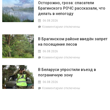
года
Осторожно, гроза: спасатели
ставит
Брагинского РОЧС рассказали, что
рекорды.
делать в непогоду
На
метеостанции
06.08.2026
«Мозырь»
к
Комментарии
отключены
побит
записи
национальный
Осторожно,
месячный
В Брагинском районе введён запрет
гроза:
рекорд
на посещение лесов
спасатели
августа
Брагинского
равный
06.08.2026
РОЧС
+38.9°
к
Комментарии
отключены
рассказали,
записи
что
В
делать
В Беларуси упростили въезд в
Брагинском
в
пограничную зону
районе
непогоду
введён
06.08.2026
запрет
к
Комментарии
отключены
на
записи
посещение
В
лесов
Беларуси
упростили