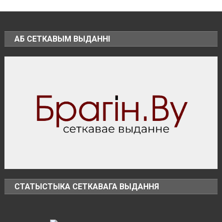
въезд
в
пограничную
зону
АБ СЕТКАВЫМ ВЫДАННІ
СТАТЫСТЫКА СЕТКАВАГА ВЫДАННЯ