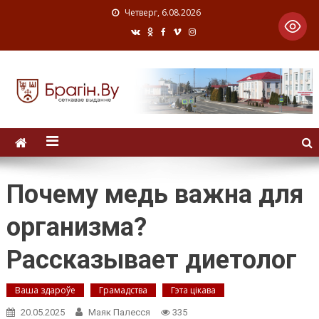
Четверг, 6.08.2026
Почему медь важна для
организма?
Рассказывает диетолог
Ваша здароўе
Грамадства
Гэта цікава
20.05.2025
Маяк Палесся
335