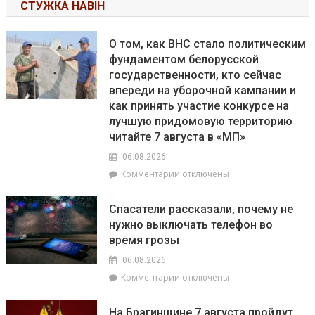
СТУЖКА НАВІН
О том, как ВНС стало политическим
фундаментом белорусской
государственности, кто сейчас
впереди на уборочной кампании и
как принять участие конкурсе на
лучшую придомовую территорию
читайте 7 августа в «МП»
06.08.2026
к
Комментарии
отключены
записи
О
Спасатели рассказали, почему не
том,
нужно выключать телефон во
как
время грозы
ВНС
стало
06.08.2026
политическим
к
Комментарии
отключены
фундаментом
записи
белорусской
Спасатели
государственности,
На Брагинщине 7 августа пройдут