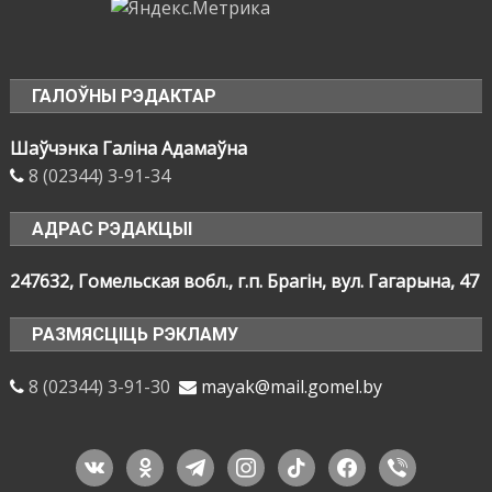
ГАЛОЎНЫ РЭДАКТАР
Шаўчэнка Галіна Адамаўна
8 (02344) 3-91-34
АДРАС РЭДАКЦЫІ
247632, Гомельская вобл., г.п. Брагін, вул. Гагарына, 47
РАЗМЯСЦІЦЬ РЭКЛАМУ
8 (02344) 3-91-30
mayak@mail.gomel.by
vkontakte
odnoklassniki
telegram
instagram
tiktok
facebook
viber