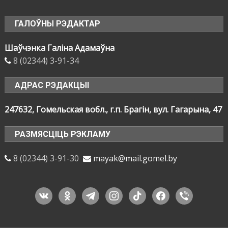
ГАЛОЎНЫ РЭДАКТАР
Шаўчэнка Галіна Адамаўна
8 (02344) 3-91-34
АДРАС РЭДАКЦЫІ
247632, Гомельская вобл., г.п. Брагін, вул. Гагарына, 47
РАЗМЯСЦІЦЬ РЭКЛАМУ
8 (02344) 3-91-30
mayak@mail.gomel.by
vkontakte
odnoklassniki
telegram
instagram
tiktok
facebook
viber