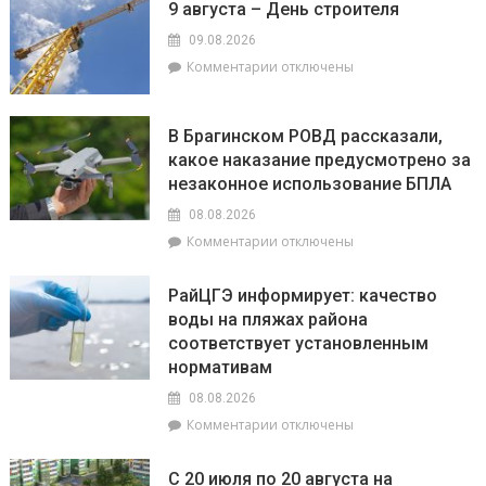
9 августа – День строителя
09.08.2026
к
Комментарии
отключены
записи
9
августа
В Брагинском РОВД рассказали,
–
какое наказание предусмотрено за
День
незаконное использование БПЛА
строителя
08.08.2026
к
Комментарии
отключены
записи
В
РайЦГЭ информирует: качество
Брагинском
воды на пляжах района
РОВД
соответствует установленным
рассказали,
какое
нормативам
наказание
08.08.2026
предусмотрено
к
Комментарии
отключены
за
записи
незаконное
РайЦГЭ
использование
С 20 июля по 20 августа на
информирует: