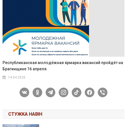
Республиканская молодёжная ярмарка вакансий пройдёт на
Брагинщине 16 апреля
14.04.2026
vkontakte
odnoklassniki
telegram
instagram
tiktok
facebook
viber
СТУЖКА НАВІН