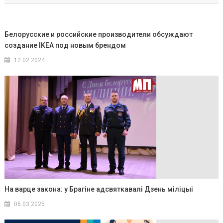
Белорусские и российские производители обсуждают
создание IKEA под новым брендом
12.02.2024
На варце закона: у Брагіне адсвяткавалі Дзень міліцыі
06.03.2025