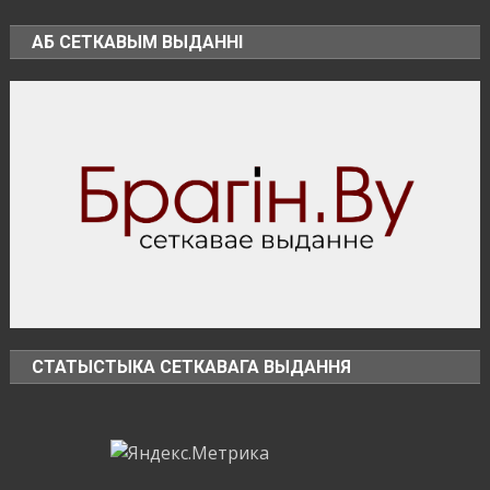
загадочный
уголок
АБ СЕТКАВЫМ ВЫДАННІ
Беларуси
–
агрогородок
Лясковичи
СТАТЫСТЫКА СЕТКАВАГА ВЫДАННЯ