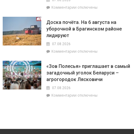
особенно
года»
успешны
к
Комментарии
отключены
в
записи
искусстве,
Представители
Доска почёта. На 6 августа на
а
депутатского
уборочной в Брагинском районе
Рыбам
корпуса
лидируют
стоит
во
прислушаться
главе
07.08.2026
к
с
к
Комментарии
отключены
интуиции
председателем
записи
районного
Доска
Совета
«Зов Полесья» приглашает в самый
почёта.
депутатов
загадочный уголок Беларуси –
На
Инной
агрогородок Лясковичи
6
Михаленко
августа
посетили
07.08.2026
на
объекты
к
Комментарии
отключены
уборочной
торговли
записи
в
в
«Зов
Брагинском
сельской
Полесья»
районе
местности
приглашает
лидируют
в
самый