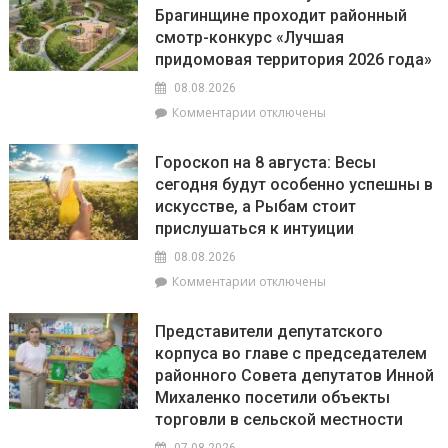
БПЛА
Брагинщине проходит районный
качество
смотр-конкурс «Лучшая
воды
на
придомовая территория 2026 года»
пляжах
08.08.2026
района
к
Комментарии
отключены
соответствует
записи
установленным
С
нормативам
Гороскоп на 8 августа: Весы
20
сегодня будут особенно успешны в
июля
искусстве, а Рыбам стоит
по
20
прислушаться к интуиции
августа
08.08.2026
на
к
Комментарии
отключены
Брагинщине
записи
проходит
Гороскоп
районный
Представители депутатского
на
смотр-
корпуса во главе с председателем
8
конкурс
районного Совета депутатов Инной
августа:
«Лучшая
Весы
Михаленко посетили объекты
придомовая
сегодня
территория
торговли в сельской местности
будут
2026
07.08.2026