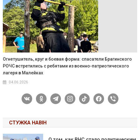
Огнетушитель, круг и боевая форма: спасатели Брагинского
РОЧС встретились с ребятами из военно-патриотического
лагеря в Малейках
04.06.2026
vkontakte
odnoklassniki
telegram
instagram
tiktok
facebook
viber
СТУЖКА НАВІН
О том, как ВНС стало политическим