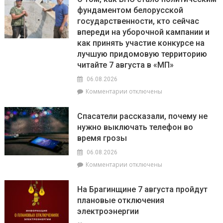
фундаментом белорусской
государственности, кто сейчас
впереди на уборочной кампании и
как принять участие конкурсе на
лучшую придомовую территорию
читайте 7 августа в «МП»
06.08.2026
к
Комментарии
отключены
записи
О
Спасатели рассказали, почему не
том,
нужно выключать телефон во
как
время грозы
ВНС
стало
06.08.2026
политическим
к
Комментарии
отключены
фундаментом
записи
белорусской
Спасатели
государственности,
На Брагинщине 7 августа пройдут
рассказали,
кто
плановые отключения
почему
сейчас
электроэнергии
не
впереди
нужно