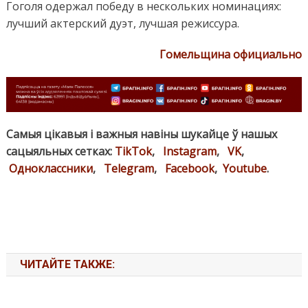
Гоголя одержал победу в нескольких номинациях:
лучший актерский дуэт, лучшая режиссура.
Гомельщина официально
Самыя цікавыя і важныя навіны шукайце ў нашых
сацыяльных сетках:
TikTok
,
Instagram
,
VK
,
Одноклассники
,
Telegram
,
Facebook
,
Youtube
.
ЧИТАЙТЕ ТАКЖЕ: