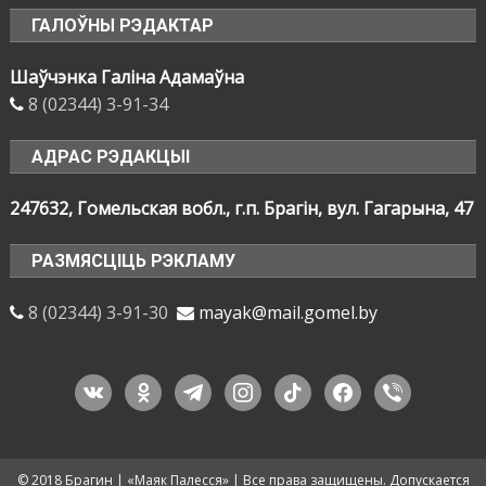
ГАЛОЎНЫ РЭДАКТАР
Шаўчэнка Галіна Адамаўна
8 (02344) 3-91-34
АДРАС РЭДАКЦЫІ
247632, Гомельская вобл., г.п. Брагін, вул. Гагарына, 47
РАЗМЯСЦІЦЬ РЭКЛАМУ
8 (02344) 3-91-30
mayak@mail.gomel.by
vkontakte
odnoklassniki
telegram
instagram
tiktok
facebook
viber
© 2018 Брагин | «Маяк Палесся» | Все права защищены. Допускается