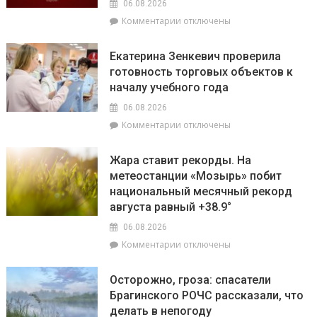
на
06.08.2026
выключать
уборочной
к
Комментарии
отключены
телефон
кампании
записи
во
и
На
время
как
Екатерина Зенкевич проверила
Брагинщине
грозы
принять
готовность торговых объектов к
7
участие
началу учебного года
августа
конкурсе
пройдут
на
06.08.2026
плановые
лучшую
к
Комментарии
отключены
отключения
придомовую
записи
электроэнергии
территорию
Екатерина
Жара ставит рекорды. На
читайте
Зенкевич
метеостанции «Мозырь» побит
7
проверила
августа
национальный месячный рекорд
готовность
в
торговых
августа равный +38.9°
«МП»
объектов
06.08.2026
к
к
Комментарии
отключены
началу
записи
учебного
Жара
года
Осторожно, гроза: спасатели
ставит
Брагинского РОЧС рассказали, что
рекорды.
делать в непогоду
На