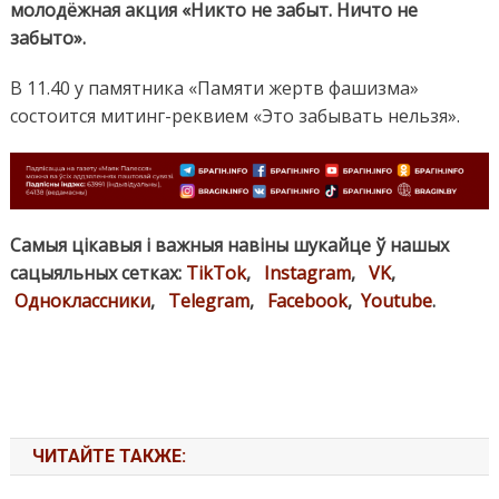
молодёжная акция «Никто не забыт. Ничто не
забыто».
В 11.40 у памятника «Памяти жертв фашизма»
состоится митинг-реквием «Это забывать нельзя».
Самыя цікавыя і важныя навіны шукайце ў нашых
сацыяльных сетках:
TikTok
,
Instagram
,
VK
,
Одноклассники
,
Telegram
,
Facebook
,
Youtube
.
ЧИТАЙТЕ ТАКЖЕ: