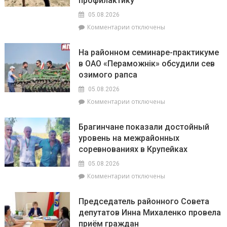
профилактику
вечером
05.08.2026
стоит
к
Комментарии
отключены
сходить
записи
на
Безопасность
прогулку,
На районном семинаре-практикуме
на
на
в ОАО «Пераможнік» обсудили сев
воде
Ракам
озимого рапса
–
нужно
общая
перестать
05.08.2026
забота:
брать
к
Комментарии
отключены
спасатели
на
записи
и
себя
На
милиционеры
чужие
Брагинчане показали достойный
районном
Брагинщины
проблемы
уровень на межрайонных
семинаре-
усиливают
соревнованиях в Крупейках
практикуме
профилактику
в
05.08.2026
ОАО
к
Комментарии
отключены
«Пераможнік»
записи
обсудили
Брагинчане
сев
Председатель районного Совета
показали
озимого
депутатов Инна Михаленко провела
достойный
рапса
приём граждан
уровень