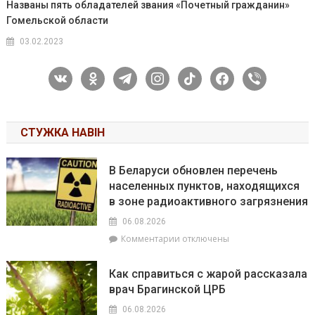
Названы пять обладателей звания «Почетный гражданин»
Гомельской области
03.02.2023
vkontakte
odnoklassniki
telegram
instagram
tiktok
facebook
viber
СТУЖКА НАВІН
В Беларуси обновлен перечень
населенных пунктов, находящихся
в зоне радиоактивного загрязнения
06.08.2026
к
Комментарии
отключены
записи
В
Как справиться с жарой рассказала
Беларуси
врач Брагинской ЦРБ
обновлен
перечень
06.08.2026