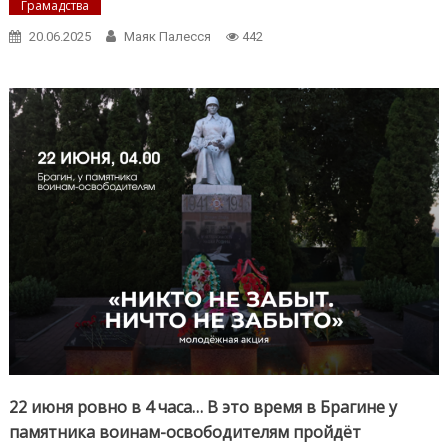
Грамадства
20.06.2025
Маяк Палесся
442
22 июня ровно в 4 часа… В это время в Брагине у
памятника воинам-освободителям пройдёт