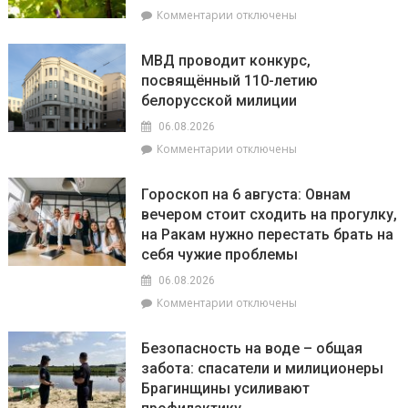
населенных
к
Комментарии
отключены
пунктов,
записи
находящихся
Как
в
МВД проводит конкурс,
справиться
зоне
посвящённый 110-летию
с
радиоактивного
белорусской милиции
жарой
загрязнения
рассказала
06.08.2026
врач
к
Комментарии
отключены
Брагинской
записи
ЦРБ
МВД
Гороскоп на 6 августа: Овнам
проводит
вечером стоит сходить на прогулку,
конкурс,
на Ракам нужно перестать брать на
посвящённый
110-
себя чужие проблемы
летию
06.08.2026
белорусской
к
Комментарии
отключены
милиции
записи
Гороскоп
Безопасность на воде – общая
на
забота: спасатели и милиционеры
6
Брагинщины усиливают
августа:
Овнам