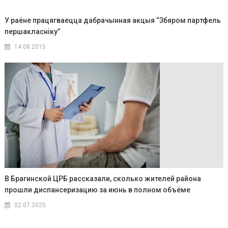
У раёне працягваецца дабрачынная акцыя “Збяром партфель
першакласніку”
14.08.2015
В Брагинской ЦРБ рассказали, сколько жителей района
прошли диспансеризацию за июнь в полном объёме
02.07.2025