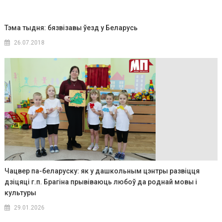
Тэма тыдня: бязвізавы ўезд у Беларусь
26.07.2018
Чацвер па-беларуску: як у дашкольным цэнтры развіцця
дзіцяці г.п. Брагіна прывіваюць любоў да роднай мовы і
культуры
29.01.2026