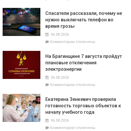
записи
О
Спасатели рассказали, почему не
том,
нужно выключать телефон во
как
время грозы
ВНС
стало
06.08.2026
политическим
к
Комментарии
отключены
фундаментом
записи
белорусской
Спасатели
государственности,
На Брагинщине 7 августа пройдут
рассказали,
кто
плановые отключения
почему
сейчас
электроэнергии
не
впереди
нужно
на
06.08.2026
выключать
уборочной
к
Комментарии
отключены
телефон
кампании
записи
во
и
На
время
как
Екатерина Зенкевич проверила
Брагинщине
грозы
принять
готовность торговых объектов к
7
участие
началу учебного года
августа
конкурсе
пройдут
на
06.08.2026
плановые
лучшую
к
Комментарии
отключены
отключения