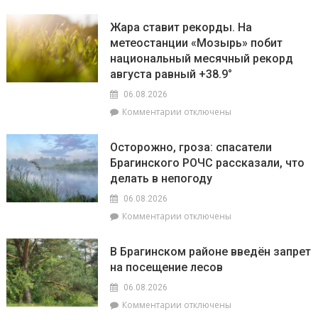
придомовую
записи
электроэнергии
территорию
Екатерина
Жара ставит рекорды. На
читайте
Зенкевич
метеостанции «Мозырь» побит
7
проверила
августа
национальный месячный рекорд
готовность
в
торговых
августа равный +38.9°
«МП»
объектов
06.08.2026
к
к
Комментарии
отключены
началу
записи
учебного
Жара
года
Осторожно, гроза: спасатели
ставит
Брагинского РОЧС рассказали, что
рекорды.
делать в непогоду
На
метеостанции
06.08.2026
«Мозырь»
к
Комментарии
отключены
побит
записи
национальный
Осторожно,
месячный
В Брагинском районе введён запрет
гроза:
рекорд
на посещение лесов
спасатели
августа
Брагинского
равный
06.08.2026
РОЧС
+38.9°
к
Комментарии
отключены
рассказали,
записи