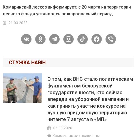
Комаринский лесхоз информирует: с 20 марта на территории
лесного фонда установлен пожароопасный период
21.03.2023
vkontakte
odnoklassniki
telegram
instagram
tiktok
facebook
viber
СТУЖКА НАВІН
О том, как ВНС стало политическим
фундаментом белорусской
государственности, кто сейчас
впереди на уборочной кампании и
как принять участие конкурсе на
лучшую придомовую территорию
читайте 7 августа в «МП»
06.08.2026
к
Комментарии
отключены