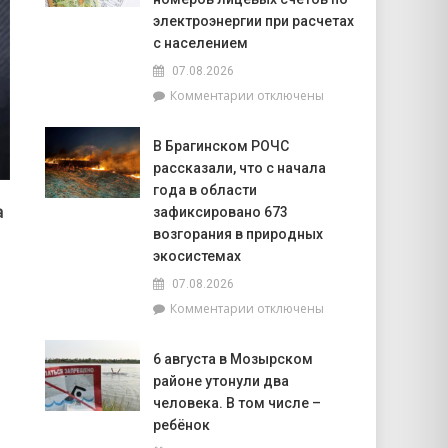
В
электроэнергии при расчетах
Брагинском
с населением
районе
07.08.2026
чествуют
лидеров
к
Комментарии
отключены
жатвы
записи
РУП
В Брагинском РОЧС
«Гомельэнерго»
рассказали, что с начала
сообщает
об
года в области
изменении
а
зафиксировано 673
номеров
возгорания в природных
лицевых
экосистемах
счетов
по
07.08.2026
электроэнергии
к
Комментарии
отключены
при
записи
расчетах
В
6 августа в Мозырском
с
Брагинском
населением
районе утонули два
РОЧС
рассказали,
человека. В том числе –
что
ребёнок
с