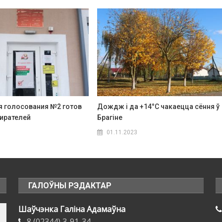
я голосования №2 готов
Дождж і да +14°C чакаецца сёння ў
бирателей
Брагіне
01.11.2023
ГАЛОЎНЫ РЭДАКТАР
Шаўчэнка Галіна Адамаўна
8 (02344) 3-91-34