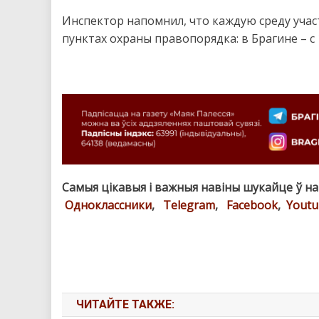
Инспектор напомнил, что каждую среду уча
пунктах охраны правопорядка: в Брагине – с 17.
Самыя цікавыя і важныя навіны шукайце ў н
Одноклассники
,
Telegram
,
Facebook
,
Youtu
ЧИТАЙТЕ ТАКЖЕ: