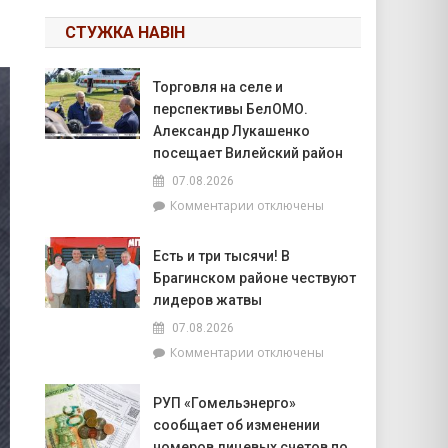
СТУЖКА НАВІН
Торговля на селе и
перспективы БелОМО.
Александр Лукашенко
посещает Вилейский район
07.08.2026
к
Комментарии
отключены
записи
Торговля
Есть и три тысячи! В
на
Брагинском районе чествуют
селе
и
лидеров жатвы
перспективы
07.08.2026
БелОМО.
к
Комментарии
отключены
Александр
записи
Лукашенко
Есть
посещает
РУП «Гомельэнерго»
и
Вилейский
сообщает об изменении
три
район
тысячи!
номеров лицевых счетов по