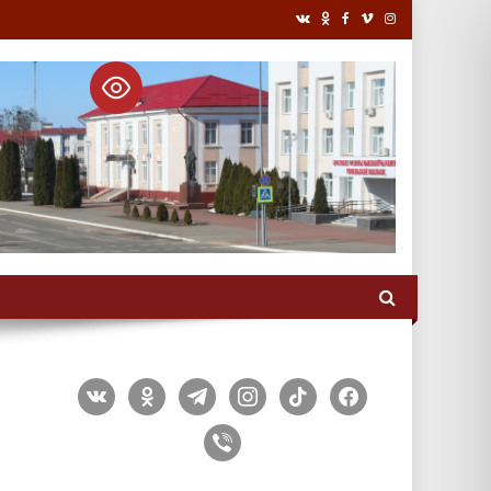
vkontakte
odnoklassniki
telegram
instagram
tiktok
facebook
viber