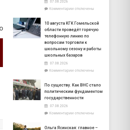
07.08.2026
начала
к
Комментарии
отключены
года
записи
в
6
области
10 августа КГК Гомельской
августа
зафиксировано
О
области проведёт горячую
в
673
Мозырском
телефонную линию по
возгорания
районе
в
вопросам торговли к
утонули
природных
школьному сезону и работы
два
экосистемах
школьных базаров
человека.
В
07.08.2026
том
к
Комментарии
отключены
числе
записи
–
10
По существу. Как ВНС стало
ребёнок
августа
политическим фундаментом
КГК
Гомельской
государственности
области
07.08.2026
проведёт
к
Комментарии
отключены
горячую
записи
телефонную
По
линию
Ольга Ясинская: главное –
существу.