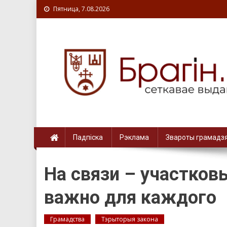
Пятница, 7.08.2026
Падпіска
Рэклама
Звароты грамадз
На связи – участков
важно для каждого
Грамадства
Тэрыторыя закона