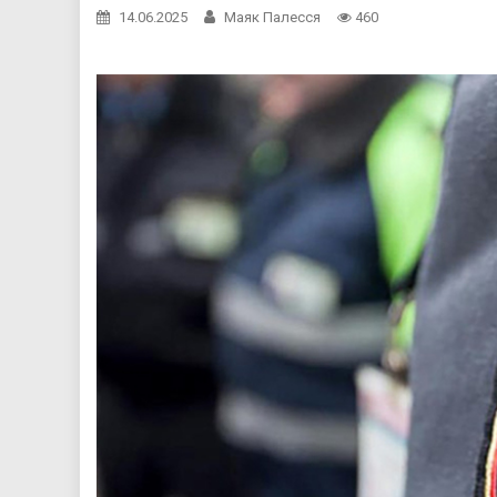
14.06.2025
Маяк Палесся
460