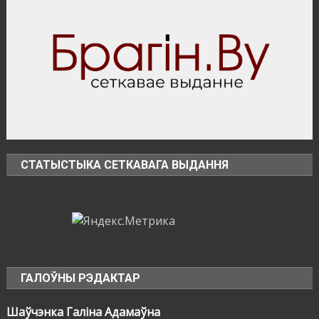
673
возгорания
в
природных
экосистемах
СТАТЫСТЫКА СЕТКАВАГА ВЫДАННЯ
ГАЛОЎНЫ РЭДАКТАР
Шаўчэнка Галіна Адамаўна