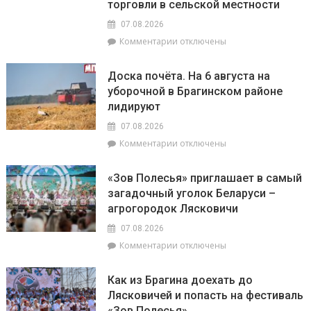
торговли в сельской местности
07.08.2026
к
Комментарии
отключены
записи
Представители
Доска почёта. На 6 августа на
депутатского
уборочной в Брагинском районе
корпуса
лидируют
во
главе
07.08.2026
с
к
Комментарии
отключены
председателем
записи
районного
Доска
Совета
«Зов Полесья» приглашает в самый
почёта.
депутатов
загадочный уголок Беларуси –
На
Инной
агрогородок Лясковичи
6
Михаленко
августа
посетили
07.08.2026
на
объекты
к
Комментарии
отключены
уборочной
торговли
записи
в
в
«Зов
Брагинском
сельской
Как из Брагина доехать до
Полесья»
районе
местности
Лясковичей и попасть на фестиваль
приглашает
лидируют
«Зов Полесья»
в