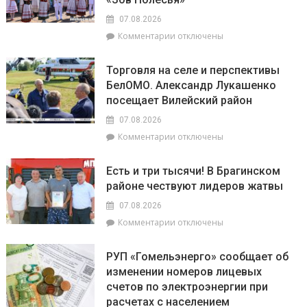
самый
07.08.2026
загадочный
к
Комментарии
отключены
уголок
записи
Беларуси
Как
–
Торговля на селе и перспективы
из
агрогородок
БелОМО. Александр Лукашенко
Брагина
Лясковичи
посещает Вилейский район
доехать
до
07.08.2026
Лясковичей
к
Комментарии
отключены
и
записи
попасть
Торговля
на
Есть и три тысячи! В Брагинском
на
фестиваль
районе чествуют лидеров жатвы
селе
«Зов
и
Полесья»
07.08.2026
перспективы
к
Комментарии
отключены
БелОМО.
записи
Александр
Есть
Лукашенко
РУП «Гомельэнерго» сообщает об
и
посещает
изменении номеров лицевых
три
Вилейский
счетов по электроэнергии при
тысячи!
район
В
расчетах с населением