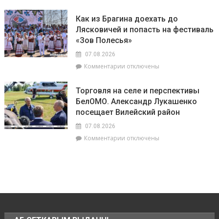
записи
в
в
«Зов
Брагинском
сельской
Как из Брагина доехать до
Полесья»
районе
местности
Лясковичей и попасть на фестиваль
приглашает
лидируют
«Зов Полесья»
в
самый
07.08.2026
загадочный
к
Комментарии
отключены
уголок
записи
Беларуси
Как
–
Торговля на селе и перспективы
из
агрогородок
БелОМО. Александр Лукашенко
Брагина
Лясковичи
посещает Вилейский район
доехать
до
07.08.2026
Лясковичей
к
Комментарии
отключены
и
записи
попасть
Торговля
на
на
фестиваль
селе
«Зов
и
Полесья»
перспективы
БелОМО.
Александр