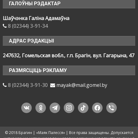
ГАЛОЎНЫ РЭДАКТАР
Шаўчэнка Галіна Адамаўна
8 (02344) 3-91-34
АДРАС РЭДАКЦЫІ
247632, Гомельская вобл., г.п. Брагін, вул. Гагарына, 47
РАЗМЯСЦІЦЬ РЭКЛАМУ
8 (02344) 3-91-30
mayak@mail.gomel.by
vkontakte
odnoklassniki
telegram
instagram
tiktok
facebook
viber
© 2018 Брагин | «Маяк Палесся» | Все права защищены. Допускается