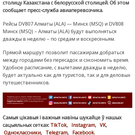
столицу Казахстана с белорусской столицей. Об этом
сообщает пресс-служба авиаперевозчика.
Рейсы DV807 Алматы (ALA) — Минск (MSQ) и DV808
Минск (MSQ) – Алматы (ALA) будут выполняться
дважды в неделю – по средам и воскресеньям.
Прямой маршрут позволит пассажирам добраться
между городами без пересадок и сэкономить время.
Удобное расписание, с вылетами дважды в неделю,
будет актуально как для туристов, так и для деловых
путешественников.
Самыя цікавыя і важныя навіны шукайце ў нашых
сацыяльных сетках:
TikTok
,
Instagram
,
VK
,
Одноклассники
,
Telegram
,
Facebook
.