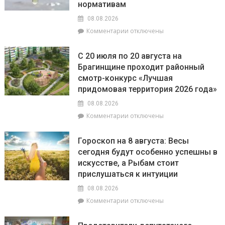
нормативам
08.08.2026
к
Комментарии
отключены
записи
РайЦГЭ
С 20 июля по 20 августа на
информирует:
Брагинщине проходит районный
качество
смотр-конкурс «Лучшая
воды
на
придомовая территория 2026 года»
пляжах
08.08.2026
района
к
Комментарии
отключены
соответствует
записи
установленным
С
нормативам
Гороскоп на 8 августа: Весы
20
сегодня будут особенно успешны в
июля
искусстве, а Рыбам стоит
по
20
прислушаться к интуиции
августа
08.08.2026
на
к
Комментарии
отключены
Брагинщине
записи
проходит
Гороскоп
районный