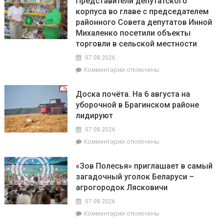
Представители депутатского
на
смотр-
корпуса во главе с председателем
8
конкурс
районного Совета депутатов Инной
августа:
«Лучшая
Весы
Михаленко посетили объекты
придомовая
сегодня
территория
торговли в сельской местности
будут
2026
07.08.2026
особенно
года»
успешны
к
Комментарии
отключены
в
записи
искусстве,
Представители
Доска почёта. На 6 августа на
а
депутатского
уборочной в Брагинском районе
Рыбам
корпуса
лидируют
стоит
во
прислушаться
главе
07.08.2026
к
с
к
Комментарии
отключены
интуиции
председателем
записи
районного
Доска
Совета
«Зов Полесья» приглашает в самый
почёта.
депутатов
загадочный уголок Беларуси –
На
Инной
агрогородок Лясковичи
6
Михаленко
августа
посетили
07.08.2026
на
объекты
к
Комментарии
отключены
уборочной
торговли