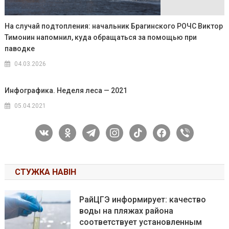
На случай подтопления: начальник Брагинского РОЧС Виктор
Тимонин напомнил, куда обращаться за помощью при
паводке
04.03.2026
Инфографика. Неделя леса — 2021
05.04.2021
vkontakte
odnoklassniki
telegram
instagram
tiktok
facebook
viber
СТУЖКА НАВІН
РайЦГЭ информирует: качество
воды на пляжах района
соответствует установленным