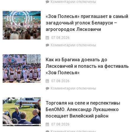
к
Комментарии
отключены
интуиции
председателем
записи
районного
Доска
Совета
«Зов Полесья» приглашает в самый
почёта.
депутатов
загадочный уголок Беларуси –
На
Инной
агрогородок Лясковичи
6
Михаленко
августа
посетили
07.08.2026
на
объекты
к
Комментарии
отключены
уборочной
торговли
записи
в
в
«Зов
Брагинском
сельской
Как из Брагина доехать до
Полесья»
районе
местности
Лясковичей и попасть на фестиваль
приглашает
лидируют
«Зов Полесья»
в
самый
07.08.2026
загадочный
к
Комментарии
отключены
уголок
записи
Беларуси
Как
–
Торговля на селе и перспективы
из
агрогородок
БелОМО. Александр Лукашенко
Брагина
Лясковичи
посещает Вилейский район
доехать
до
07.08.2026
Лясковичей
к
Комментарии
отключены