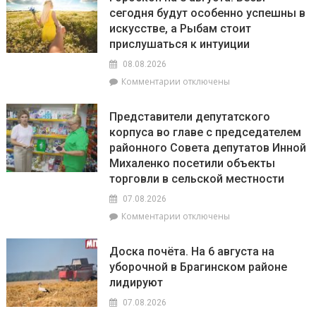
20
сегодня будут особенно успешны в
июля
искусстве, а Рыбам стоит
по
20
прислушаться к интуиции
августа
08.08.2026
на
к
Комментарии
отключены
Брагинщине
записи
проходит
Гороскоп
районный
Представители депутатского
на
смотр-
корпуса во главе с председателем
8
конкурс
районного Совета депутатов Инной
августа:
«Лучшая
Весы
Михаленко посетили объекты
придомовая
сегодня
территория
торговли в сельской местности
будут
2026
07.08.2026
особенно
года»
успешны
к
Комментарии
отключены
в
записи
искусстве,
Представители
Доска почёта. На 6 августа на
а
депутатского
уборочной в Брагинском районе
Рыбам
корпуса
лидируют
стоит
во
прислушаться
главе
07.08.2026
к
с