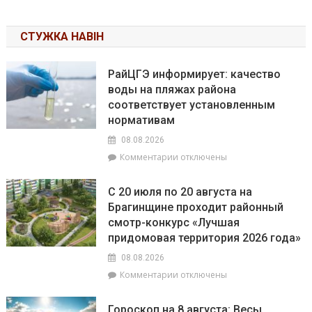
СТУЖКА НАВІН
РайЦГЭ информирует: качество
воды на пляжах района
соответствует установленным
нормативам
08.08.2026
к
Комментарии
отключены
записи
РайЦГЭ
С 20 июля по 20 августа на
информирует:
Брагинщине проходит районный
качество
смотр-конкурс «Лучшая
воды
на
придомовая территория 2026 года»
пляжах
08.08.2026
района
к
Комментарии
отключены
соответствует
записи
установленным
С
нормативам
Гороскоп на 8 августа: Весы