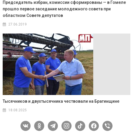
Председатель избран, комиссии сформированы — в Гомеле
прошло первое заседание молодежного совета при
областном Совете депутатов
27.06.2019
Тысячников и двухтысячника чествовали на Брагинщине
18.08.2025
vkontakte
odnoklassniki
telegram
instagram
tiktok
facebook
viber