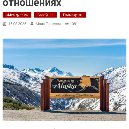
отношениях
«Между тем»
Галоўнае
Грамадства
15.08.2025
Маяк Палесся
1081