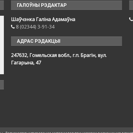
ГАЛОЎНЫ РЭДАКТАР
Шаўчэнка Галіна Адамаўна
8 (02344) 3-91-34
АДРАС РЭДАКЦЫІ
247632, Гомельская вобл., г.п. Брагін, вул.
Гагарына, 47