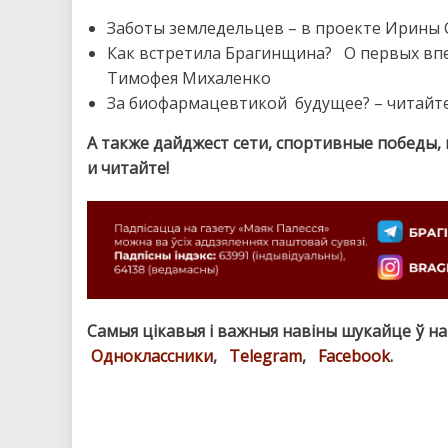
Заботы земледельцев – в проекте Ирины 
Как встретила Брагинщина? О первых вп
Тимофея Михаленко
За биофармацевтикой будущее? – читайт
А также дайджест сети, спортивные победы,
и читайте!
Самыя цікавыя і важныя навіны шукайце ў н
Одноклассники
,
Telegram
,
Facebook
.