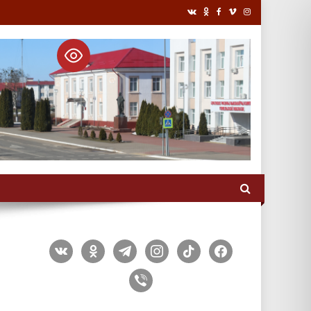
vkontakte
odnoklassniki
telegram
instagram
tiktok
facebook
viber