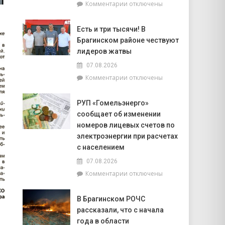
к
Комментарии
отключены
попасть
записи
на
Торговля
фестиваль
Есть и три тысячи! В
на
«Зов
Брагинском районе чествуют
селе
Полесья»
и
лидеров жатвы
перспективы
07.08.2026
БелОМО.
к
Комментарии
отключены
Александр
записи
Лукашенко
Есть
посещает
РУП «Гомельэнерго»
и
Вилейский
сообщает об изменении
три
район
тысячи!
номеров лицевых счетов по
В
электроэнергии при расчетах
Брагинском
с населением
районе
07.08.2026
чествуют
лидеров
к
Комментарии
отключены
жатвы
записи
РУП
В Брагинском РОЧС
«Гомельэнерго»
рассказали, что с начала
сообщает
об
года в области