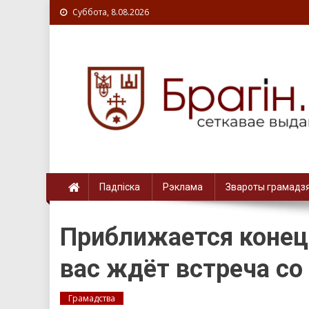
Суббота, 8.08.2026
Падпіска
Рэклама
Звароты грамадз
Приближается конец 
вас ждёт встреча с
Грамадства