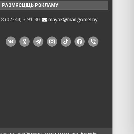
РАЗМЯСЦІЦЬ РЭКЛАМУ
8 (02344) 3-91-30
mayak@mail.gomel.by
vkontakte
odnoklassniki
telegram
instagram
tiktok
facebook
viber