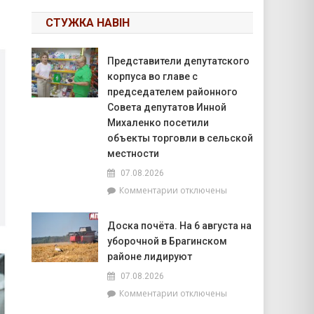
СТУЖКА НАВІН
Представители депутатского
корпуса во главе с
председателем районного
Совета депутатов Инной
Михаленко посетили
объекты торговли в сельской
местности
07.08.2026
к
Комментарии
отключены
записи
Представители
Доска почёта. На 6 августа на
депутатского
уборочной в Брагинском
корпуса
во
районе лидируют
главе
07.08.2026
с
к
Комментарии
отключены
председателем
записи
районного