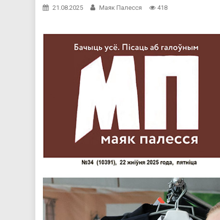
21.08.2025
Маяк Палесся
418