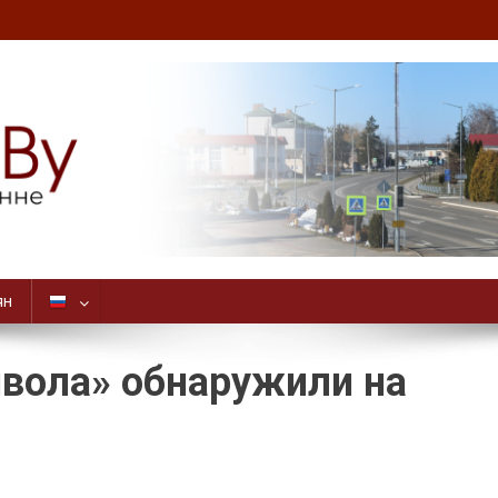
ян
явола» обнаружили на