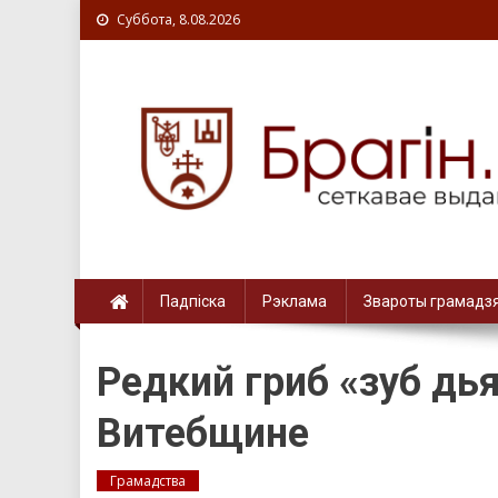
Суббота, 8.08.2026
Падпіска
Рэклама
Звароты грамадз
Редкий гриб «зуб дь
Витебщине
Грамадства