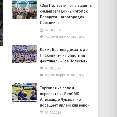
Доска
Совета
«Зов Полесья» приглашает в
почёта.
депутатов
самый загадочный уголок
На
Инной
6
Беларуси – агрогородок
Михаленко
августа
Лясковичи
посетили
на
объекты
07.08.2026
уборочной
торговли
к
Комментарии
отключены
в
в
записи
Брагинском
сельской
«Зов
районе
местности
Как из Брагина доехать до
Полесья»
лидируют
Лясковичей и попасть на
приглашает
в
фестиваль «Зов Полесья»
самый
07.08.2026
загадочный
к
Комментарии
отключены
уголок
записи
Беларуси
Как
–
Торговля на селе и
из
агрогородок
перспективы БелОМО.
Брагина
Лясковичи
доехать
Александр Лукашенко
до
посещает Вилейский район
Лясковичей
07.08.2026
и