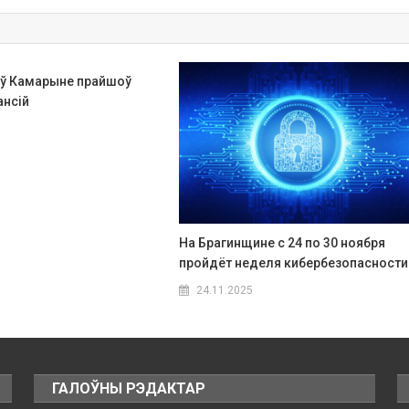
а ў Камарыне прайшоў
ансій
На Брагинщине с 24 по 30 ноября
пройдёт неделя кибербезопасности
24.11.2025
ГАЛОЎНЫ РЭДАКТАР