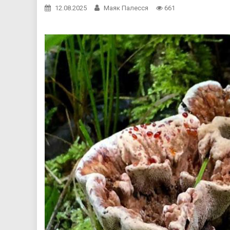
12.08.2025
Маяк Палесся
661