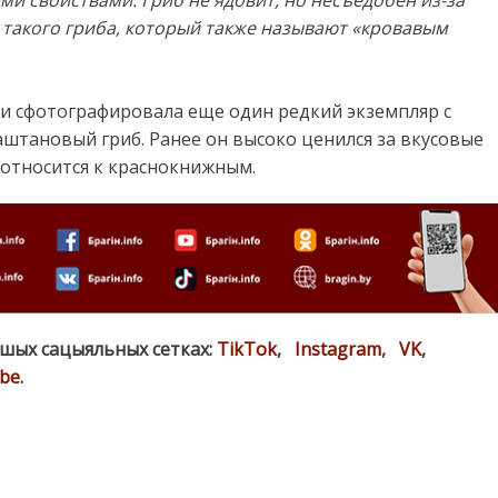
 свойствами. Гриб не ядовит, но несъедобен из-за
 такого гриба, который также называют «кровавым
ла и сфотографировала еще один редкий экземпляр с
штановый гриб. Ранее он высоко ценился за вкусовые
с относится к краснокнижным.
ашых сацыяльных сетках:
TikTok
,
Instagram
,
VK
,
be
.