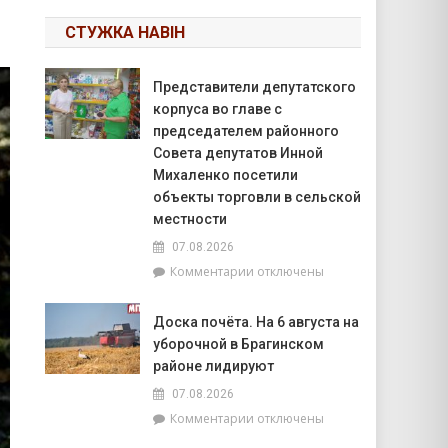
СТУЖКА НАВІН
Представители депутатского
корпуса во главе с
председателем районного
Совета депутатов Инной
Михаленко посетили
объекты торговли в сельской
местности
07.08.2026
к
Комментарии
отключены
записи
Представители
Доска почёта. На 6 августа на
депутатского
уборочной в Брагинском
корпуса
во
районе лидируют
главе
07.08.2026
с
к
Комментарии
отключены
председателем
записи
районного