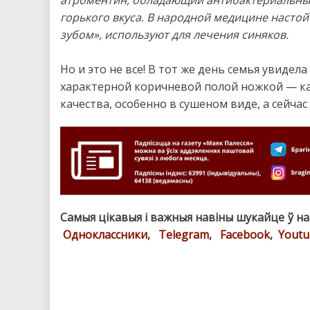
атроментин, обладающий антибактериальными
горького вкуса. В народной медицине настой
зубом», используют для лечения синяков.
Но и это не все! В тот же день семья увиде
характерной коричневой полой ножкой — ка
качества, особенно в сушеном виде, а сейча
Самыя цікавыя і важныя навіны шукайце ў н
Одноклассники
,
Telegram
,
Facebook
,
Youtu