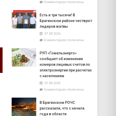
к
Комментарии
отключены
попасть
записи
на
Торговля
фестиваль
Есть и три тысячи! В
на
«Зов
Брагинском районе чествуют
селе
Полесья»
и
лидеров жатвы
перспективы
07.08.2026
БелОМО.
к
Комментарии
отключены
Александр
записи
Лукашенко
Есть
посещает
РУП «Гомельэнерго»
и
Вилейский
сообщает об изменении
три
район
тысячи!
номеров лицевых счетов по
В
электроэнергии при расчетах
Брагинском
с населением
районе
07.08.2026
чествуют
лидеров
к
Комментарии
отключены
жатвы
записи
РУП
В Брагинском РОЧС
«Гомельэнерго»
рассказали, что с начала
сообщает
об
года в области