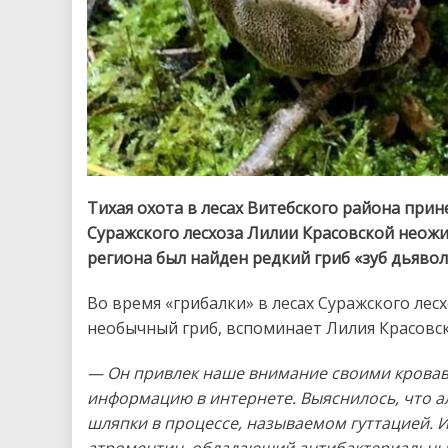
Тихая охота в лесах Витебского района прин
Суражского лесхоза Лилии Красовской неож
региона был найден редкий гриб «зуб дьявол
Во время «грибалки» в лесах Суражского ле
необычный гриб, вспоминает Лилия Красовск
— Он привлек наше внимание своими кровав
информацию в интернете. Выяснилось, что а
шляпки в процессе, называемом гуттацией. И