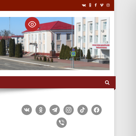
vkontakte
odnoklassniki
telegram
instagram
tiktok
facebook
viber