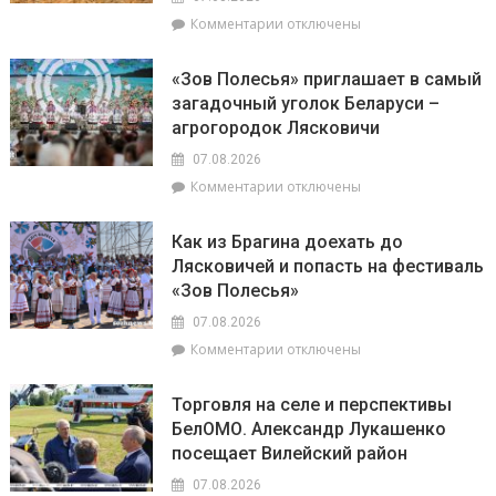
к
с
к
Комментарии
отключены
интуиции
председателем
записи
районного
Доска
Совета
«Зов Полесья» приглашает в самый
почёта.
депутатов
загадочный уголок Беларуси –
На
Инной
агрогородок Лясковичи
6
Михаленко
августа
посетили
07.08.2026
на
объекты
к
Комментарии
отключены
уборочной
торговли
записи
в
в
«Зов
Брагинском
сельской
Как из Брагина доехать до
Полесья»
районе
местности
Лясковичей и попасть на фестиваль
приглашает
лидируют
«Зов Полесья»
в
самый
07.08.2026
загадочный
к
Комментарии
отключены
уголок
записи
Беларуси
Как
–
Торговля на селе и перспективы
из
агрогородок
БелОМО. Александр Лукашенко
Брагина
Лясковичи
посещает Вилейский район
доехать
до
07.08.2026
Лясковичей