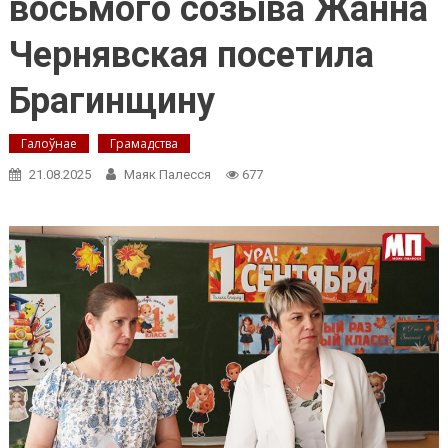
восьмого созыва Жанна
Чернявская посетила
Брагинщину
Галоўнае
Грамадства
21.08.2025
Маяк Палесся
677