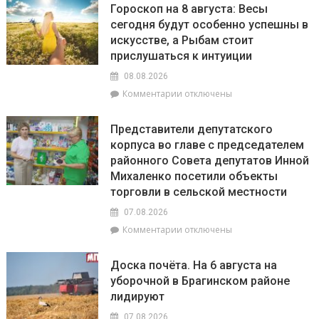
нормативам
Гороскоп на 8 августа: Весы
20
сегодня будут особенно успешны в
июля
искусстве, а Рыбам стоит
по
20
прислушаться к интуиции
августа
08.08.2026
на
к
Комментарии
отключены
Брагинщине
записи
проходит
Гороскоп
районный
Представители депутатского
на
смотр-
корпуса во главе с председателем
8
конкурс
районного Совета депутатов Инной
августа:
«Лучшая
Весы
Михаленко посетили объекты
придомовая
сегодня
территория
торговли в сельской местности
будут
2026
07.08.2026
особенно
года»
успешны
к
Комментарии
отключены
в
записи
искусстве,
Представители
Доска почёта. На 6 августа на
а
депутатского
уборочной в Брагинском районе
Рыбам
корпуса
лидируют
стоит
во
прислушаться
главе
07.08.2026