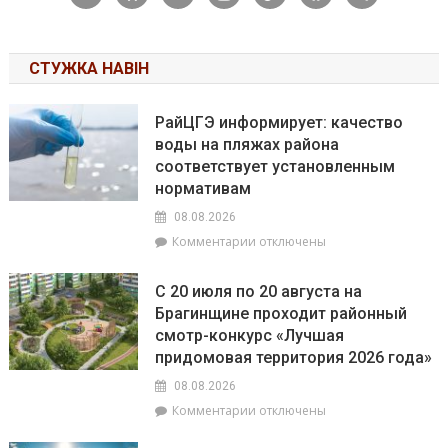
СТУЖКА НАВІН
РайЦГЭ информирует: качество
воды на пляжах района
соответствует установленным
нормативам
08.08.2026
к
Комментарии
отключены
записи
РайЦГЭ
С 20 июля по 20 августа на
информирует:
Брагинщине проходит районный
качество
смотр-конкурс «Лучшая
воды
на
придомовая территория 2026 года»
пляжах
08.08.2026
района
к
Комментарии
отключены
соответствует
записи
установленным
С