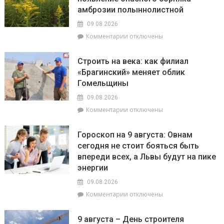
с
амброзии полыннолистной
10
по
09.08.2026
12
к
Комментарии
отключены
августа
записи
пройдут
На
плановые
Строить на века: как филиал
Гомельщине
отключения
«Брагинский» меняет облик
зафиксировано
электроэнергии
Гомельщины
появление
опасного
09.08.2026
сорняка
к
Комментарии
отключены
–
записи
амброзии
Строить
полыннолистной
Гороскоп на 9 августа: Овнам
на
сегодня не стоит бояться быть
века:
впереди всех, а Львы будут на пике
как
филиал
энергии
«Брагинский»
09.08.2026
меняет
к
Комментарии
отключены
облик
записи
Гомельщины
Гороскоп
9 августа – День строителя
на