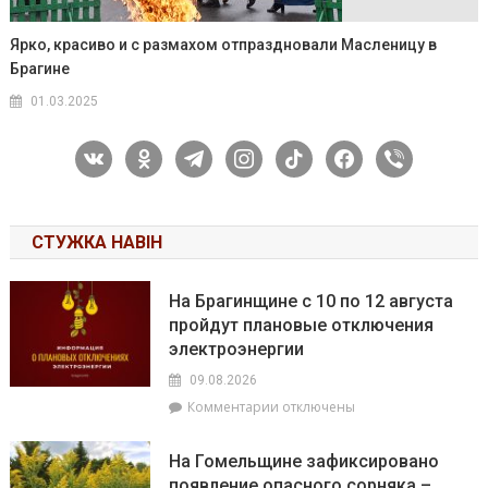
Ярко, красиво и с размахом отпраздновали Масленицу в
Брагине
01.03.2025
vkontakte
odnoklassniki
telegram
instagram
tiktok
facebook
viber
СТУЖКА НАВІН
На Брагинщине с 10 по 12 августа
пройдут плановые отключения
электроэнергии
09.08.2026
к
Комментарии
отключены
записи
На
На Гомельщине зафиксировано
Брагинщине
появление опасного сорняка –