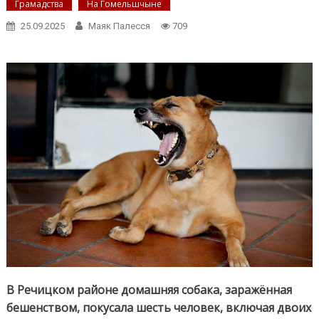
Грамадства
На Гомельшчыне
25.09.2025
Маяк Палесся
709
В Речицком районе домашняя собака, заражённая
бешенством, покусала шесть человек, включая двоих