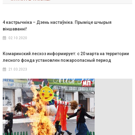
4 кастрычніка – Дзень настаўніка. Прыміце шчырыя
віншаванні!
02.10.2020
Комаринский лесхоз информирует: с 20 марта на территории
лесного фонда установлен пожароопасный период
21.03.2023