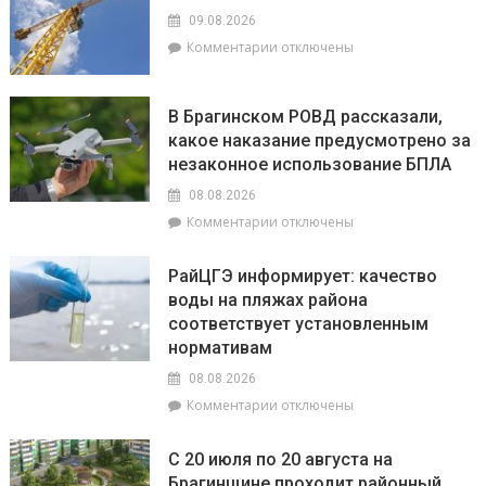
9
09.08.2026
августа:
к
Комментарии
отключены
Овнам
записи
сегодня
9
не
августа
В Брагинском РОВД рассказали,
стоит
–
какое наказание предусмотрено за
бояться
День
быть
незаконное использование БПЛА
строителя
впереди
08.08.2026
всех,
к
Комментарии
отключены
а
записи
Львы
В
будут
РайЦГЭ информирует: качество
Брагинском
на
воды на пляжах района
РОВД
пике
соответствует установленным
рассказали,
энергии
какое
нормативам
наказание
08.08.2026
предусмотрено
к
Комментарии
отключены
за
записи
незаконное
РайЦГЭ
использование
С 20 июля по 20 августа на
информирует:
БПЛА
Брагинщине проходит районный