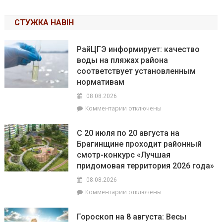
СТУЖКА НАВІН
РайЦГЭ информирует: качество
воды на пляжах района
соответствует установленным
нормативам
08.08.2026
к
Комментарии
отключены
записи
РайЦГЭ
С 20 июля по 20 августа на
информирует:
Брагинщине проходит районный
качество
смотр-конкурс «Лучшая
воды
на
придомовая территория 2026 года»
пляжах
08.08.2026
района
к
Комментарии
отключены
соответствует
записи
установленным
С
нормативам
Гороскоп на 8 августа: Весы
20