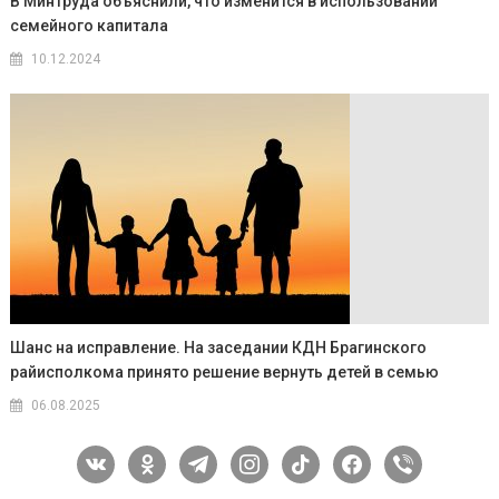
В Минтруда объяснили, что изменится в использовании
семейного капитала
10.12.2024
Шанс на исправление. На заседании КДН Брагинского
райисполкома принято решение вернуть детей в семью
06.08.2025
vkontakte
odnoklassniki
telegram
instagram
tiktok
facebook
viber