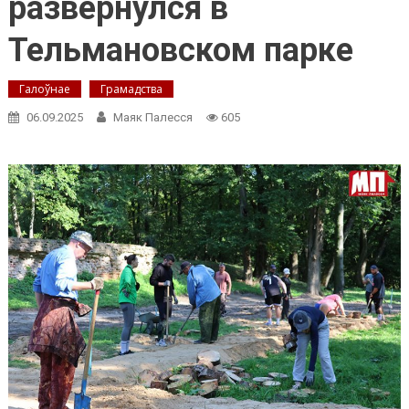
развернулся в
Тельмановском парке
Галоўнае
Грамадства
06.09.2025
Маяк Палесся
605