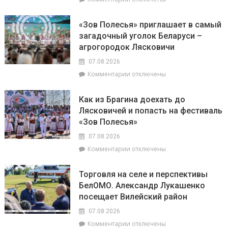
интуиции
председателем
записи
районного
Доска
Совета
«Зов Полесья» приглашает в самый
почёта.
депутатов
загадочный уголок Беларуси –
На
Инной
агрогородок Лясковичи
6
Михаленко
августа
посетили
07.08.2026
на
объекты
к
Комментарии
отключены
уборочной
торговли
записи
в
в
«Зов
Брагинском
сельской
Как из Брагина доехать до
Полесья»
районе
местности
Лясковичей и попасть на фестиваль
приглашает
лидируют
«Зов Полесья»
в
самый
07.08.2026
загадочный
к
Комментарии
отключены
уголок
записи
Беларуси
Как
–
Торговля на селе и перспективы
из
агрогородок
БелОМО. Александр Лукашенко
Брагина
Лясковичи
посещает Вилейский район
доехать
до
07.08.2026
Лясковичей
к
Комментарии
отключены
и