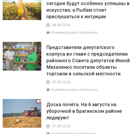
сегодня будут особенно успешны в
июля
искусстве, а Рыбам стоит
по
20
прислушаться к интуиции
августа
08.08.2026
на
к
Комментарии
отключены
Брагинщине
записи
проходит
Гороскоп
районный
Представители депутатского
на
смотр-
корпуса во главе с председателем
8
конкурс
районного Совета депутатов Инной
августа:
«Лучшая
Весы
Михаленко посетили объекты
придомовая
сегодня
территория
торговли в сельской местности
будут
2026
07.08.2026
особенно
года»
успешны
к
Комментарии
отключены
в
записи
искусстве,
Представители
Доска почёта. На 6 августа на
а
депутатского
уборочной в Брагинском районе
Рыбам
корпуса
лидируют
стоит
во
прислушаться
главе
07.08.2026
к
с
к
Комментарии
отключены