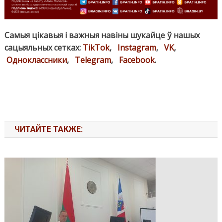
Самыя цікавыя і важныя навіны шукайце ў нашых
сацыяльных сетках:
TikTok
,
Instagram
,
VK
,
Одноклассники
,
Telegram
,
Facebook
.
ЧИТАЙТЕ ТАКЖЕ: