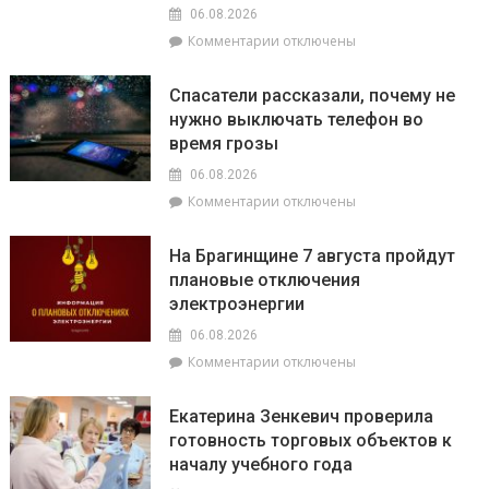
06.08.2026
к
Комментарии
отключены
записи
О
Спасатели рассказали, почему не
том,
нужно выключать телефон во
как
время грозы
ВНС
стало
06.08.2026
политическим
к
Комментарии
отключены
фундаментом
записи
белорусской
Спасатели
государственности,
На Брагинщине 7 августа пройдут
рассказали,
кто
плановые отключения
почему
сейчас
электроэнергии
не
впереди
нужно
на
06.08.2026
выключать
уборочной
к
Комментарии
отключены
телефон
кампании
записи
во
и
На
время
как
Екатерина Зенкевич проверила
Брагинщине
грозы
принять
готовность торговых объектов к
7
участие
началу учебного года
августа
конкурсе
пройдут