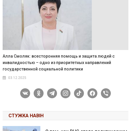
Алла Смоляк: всесторонняя помощь и защита людей с
инвалидностью – одно из приоритетных направлений
государственной социальной политики
03.12.2025
vkontakte
odnoklassniki
telegram
instagram
tiktok
facebook
viber
СТУЖКА НАВІН