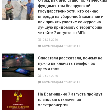
О том, как ВНС стало политическим
фундаментом белорусской
государственности, кто сейчас
впереди на уборочной кампании и
как принять участие конкурсе на
лучшую придомовую территорию
читайте 7 августа в «МП»
06.08.2026
к
Комментарии
отключены
записи
О
Спасатели рассказали, почему не
том,
нужно выключать телефон во
как
время грозы
ВНС
стало
06.08.2026
политическим
к
Комментарии
отключены
фундаментом
записи
белорусской
Спасатели
государственности,
На Брагинщине 7 августа пройдут
рассказали,
кто
плановые отключения
почему
сейчас
электроэнергии
не
впереди
нужно