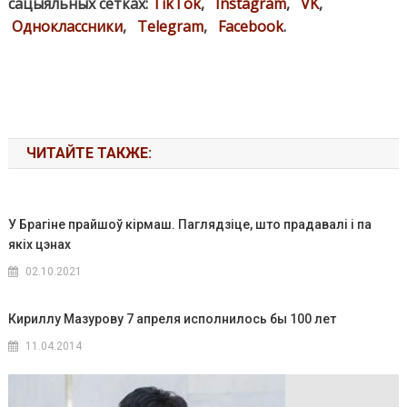
сацыяльных сетках:
TikTok
,
Instagram
,
VK
,
Одноклассники
,
Telegram
,
Facebook
.
ЧИТАЙТЕ ТАКЖЕ:
У Брагіне прайшоў кірмаш. Паглядзіце, што прадавалі і па
якіх цэнах
02.10.2021
Кириллу Мазурову 7 апреля исполнилось бы 100 лет
11.04.2014