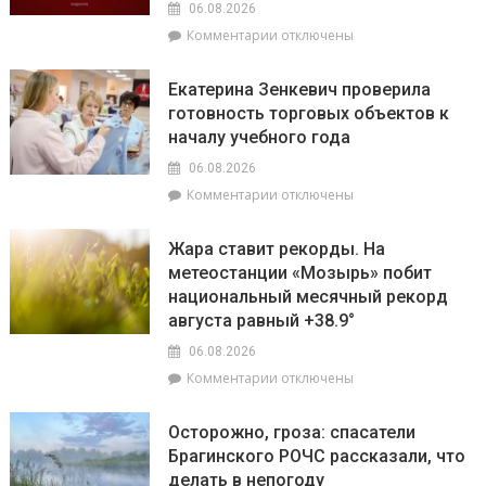
на
06.08.2026
выключать
уборочной
к
Комментарии
отключены
телефон
кампании
записи
во
и
На
время
как
Екатерина Зенкевич проверила
Брагинщине
грозы
принять
готовность торговых объектов к
7
участие
началу учебного года
августа
конкурсе
пройдут
на
06.08.2026
плановые
лучшую
к
Комментарии
отключены
отключения
придомовую
записи
электроэнергии
территорию
Екатерина
Жара ставит рекорды. На
читайте
Зенкевич
метеостанции «Мозырь» побит
7
проверила
августа
национальный месячный рекорд
готовность
в
торговых
августа равный +38.9°
«МП»
объектов
06.08.2026
к
к
Комментарии
отключены
началу
записи
учебного
Жара
года
Осторожно, гроза: спасатели
ставит
Брагинского РОЧС рассказали, что
рекорды.
делать в непогоду
На