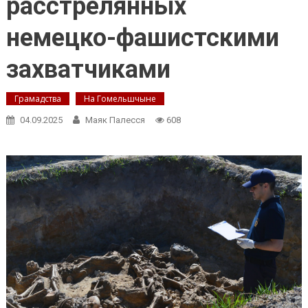
расстрелянных
немецко-фашистскими
захватчиками
Грамадства
На Гомельшчыне
04.09.2025
Маяк Палесся
608