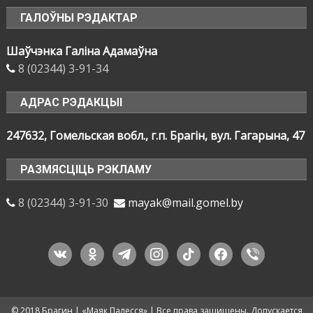
ГАЛОЎНЫ РЭДАКТАР
Шаўчэнка Галіна Адамаўна
8 (02344) 3-91-34
АДРАС РЭДАКЦЫІ
247632, Гомельская вобл., г.п. Брагін, вул. Гагарына, 47
РАЗМЯСЦІЦЬ РЭКЛАМУ
8 (02344) 3-91-30
mayak@mail.gomel.by
vkontakte
odnoklassniki
telegram
instagram
tiktok
facebook
viber
© 2018 Брагин | «Маяк Палесся» | Все права защищены. Допускается