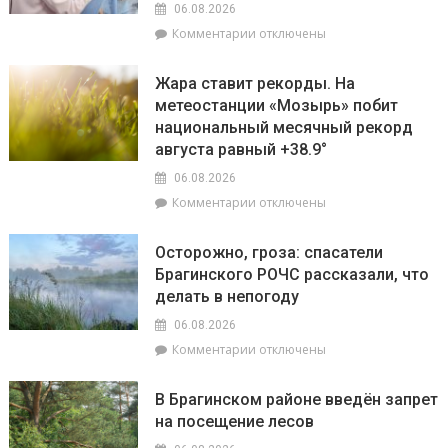
на
06.08.2026
плановые
лучшую
к
Комментарии
отключены
отключения
придомовую
записи
электроэнергии
территорию
Екатерина
Жара ставит рекорды. На
читайте
Зенкевич
метеостанции «Мозырь» побит
7
проверила
августа
национальный месячный рекорд
готовность
в
торговых
августа равный +38.9°
«МП»
объектов
06.08.2026
к
к
Комментарии
отключены
началу
записи
учебного
Жара
года
Осторожно, гроза: спасатели
ставит
Брагинского РОЧС рассказали, что
рекорды.
делать в непогоду
На
метеостанции
06.08.2026
«Мозырь»
к
Комментарии
отключены
побит
записи
национальный
Осторожно,
месячный
В Брагинском районе введён запрет
гроза:
рекорд
на посещение лесов
спасатели
августа
Брагинского