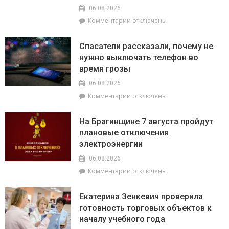
06.08.2026
к
Комментарии
отключены
записи
О
Спасатели рассказали, почему не
том,
нужно выключать телефон во
как
время грозы
ВНС
стало
06.08.2026
политическим
к
Комментарии
отключены
фундаментом
записи
белорусской
Спасатели
государственности,
На Брагинщине 7 августа пройдут
рассказали,
кто
плановые отключения
почему
сейчас
электроэнергии
не
впереди
нужно
на
06.08.2026
выключать
уборочной
к
Комментарии
отключены
телефон
кампании
записи
во
и
На
время
как
Екатерина Зенкевич проверила
Брагинщине
грозы
принять
готовность торговых объектов к
7
участие
началу учебного года
августа
конкурсе
пройдут