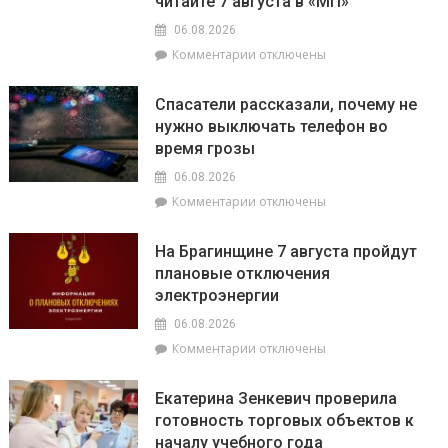
читайте 7 августа в «МП»
06.08.2026
к
Комментарии
отключены
записи
О
Спасатели рассказали, почему не
том,
нужно выключать телефон во
как
время грозы
ВНС
стало
06.08.2026
политическим
к
Комментарии
отключены
фундаментом
записи
белорусской
Спасатели
государственности,
На Брагинщине 7 августа пройдут
рассказали,
кто
плановые отключения
почему
сейчас
электроэнергии
не
впереди
нужно
на
06.08.2026
выключать
уборочной
к
Комментарии
отключены
телефон
кампании
записи
во
и
На
время
как
Екатерина Зенкевич проверила
Брагинщине
грозы
принять
готовность торговых объектов к
7
участие
началу учебного года
августа