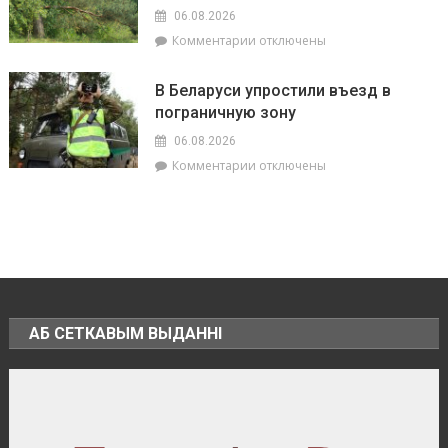
Брагинского
равный
06.08.2026
РОЧС
+38.9°
к
Комментарии
отключены
рассказали,
записи
что
В
делать
В Беларуси упростили въезд в
Брагинском
в
пограничную зону
районе
непогоду
введён
06.08.2026
запрет
к
Комментарии
отключены
на
записи
посещение
В
лесов
Беларуси
упростили
въезд
в
пограничную
зону
АБ СЕТКАВЫМ ВЫДАННІ