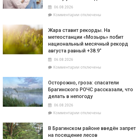
конкурсе
пройдут
на
06.08.2026
плановые
лучшую
к
Комментарии
отключены
отключения
придомовую
записи
электроэнергии
территорию
Екатерина
Жара ставит рекорды. На
читайте
Зенкевич
метеостанции «Мозырь» побит
7
проверила
августа
национальный месячный рекорд
готовность
в
торговых
августа равный +38.9°
«МП»
объектов
06.08.2026
к
к
Комментарии
отключены
началу
записи
учебного
Жара
года
Осторожно, гроза: спасатели
ставит
Брагинского РОЧС рассказали, что
рекорды.
делать в непогоду
На
метеостанции
06.08.2026
«Мозырь»
к
Комментарии
отключены
побит
записи
национальный
Осторожно,
месячный
В Брагинском районе введён запрет
гроза:
рекорд
на посещение лесов
спасатели
августа