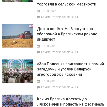
сегодня
территория
торговли в сельской местности
будут
2026
07.08.2026
особенно
года»
успешны
к
Комментарии
отключены
в
записи
искусстве,
Представители
Доска почёта. На 6 августа на
а
депутатского
уборочной в Брагинском районе
Рыбам
корпуса
лидируют
стоит
во
прислушаться
главе
07.08.2026
к
с
к
Комментарии
отключены
интуиции
председателем
записи
районного
Доска
Совета
«Зов Полесья» приглашает в самый
почёта.
депутатов
загадочный уголок Беларуси –
На
Инной
агрогородок Лясковичи
6
Михаленко
августа
посетили
07.08.2026
на
объекты
к
Комментарии
отключены
уборочной
торговли
записи
в
в
«Зов
Брагинском
сельской
Как из Брагина доехать до
Полесья»
районе
местности
Лясковичей и попасть на фестиваль
приглашает
лидируют