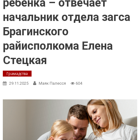
ребёнка – отвечает
начальник отдела загса
Брагинского
райисполкома Елена
Стецкая
Грамадства
29.11.2025
Маяк Палесся
604