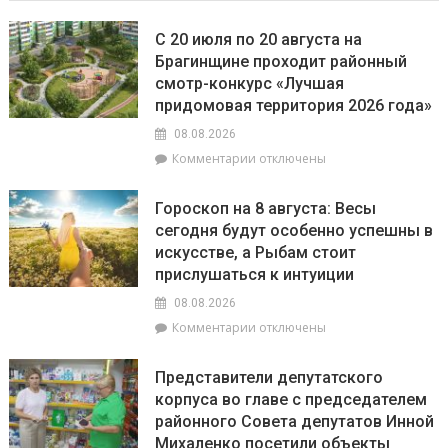
С 20 июля по 20 августа на
Брагинщине проходит районный
смотр-конкурс «Лучшая
придомовая территория 2026 года»
08.08.2026
к
Комментарии
отключены
записи
С
Гороскоп на 8 августа: Весы
20
сегодня будут особенно успешны в
июля
искусстве, а Рыбам стоит
по
20
прислушаться к интуиции
августа
08.08.2026
на
к
Комментарии
отключены
Брагинщине
записи
проходит
Гороскоп
районный
Представители депутатского
на
смотр-
корпуса во главе с председателем
8
конкурс
районного Совета депутатов Инной
августа:
«Лучшая
Весы
Михаленко посетили объекты
придомовая