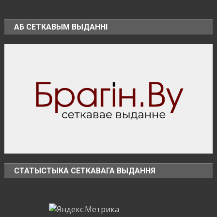
В
Брагинском
районе
АБ СЕТКАВЫМ ВЫДАННІ
чествуют
лидеров
жатвы
СТАТЫСТЫКА СЕТКАВАГА ВЫДАННЯ