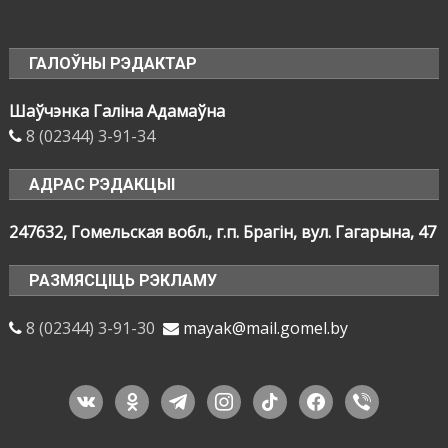
ГАЛОЎНЫ РЭДАКТАР
Шаўчэнка Галіна Адамаўна
8 (02344) 3-91-34
АДРАС РЭДАКЦЫІ
247632, Гомельская вобл., г.п. Брагін, вул. Гагарына, 47
РАЗМЯСЦІЦЬ РЭКЛАМУ
8 (02344) 3-91-30
mayak@mail.gomel.by
vkontakte
odnoklassniki
telegram
instagram
tiktok
facebook
viber