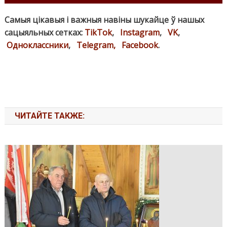
Самыя цікавыя і важныя навіны шукайце ў нашых
сацыяльных сетках:
TikTok
,
Instagram
,
VK
,
Одноклассники
,
Telegram,
Facebook
.
ЧИТАЙТЕ ТАКЖЕ: