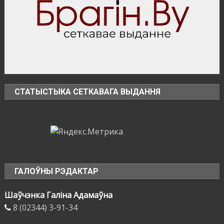
в
природных
экосистемах
СТАТЫСТЫКА СЕТКАВАГА ВЫДАННЯ
ГАЛОЎНЫ РЭДАКТАР
Шаўчэнка Галіна Адамаўна
8 (02344) 3-91-34