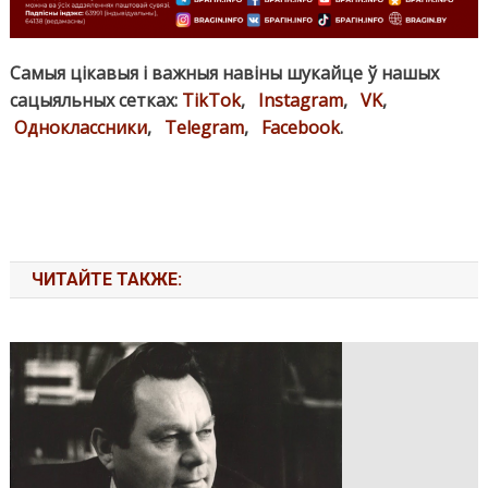
Самыя цікавыя і важныя навіны шукайце ў нашых
сацыяльных сетках:
TikTok
,
Instagram
,
VK
,
Одноклассники
,
Telegram
,
Facebook
.
ЧИТАЙТЕ ТАКЖЕ: