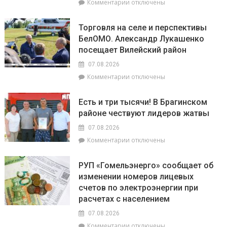
к
Комментарии
отключены
уголок
записи
Беларуси
Как
–
Торговля на селе и перспективы
из
агрогородок
БелОМО. Александр Лукашенко
Брагина
Лясковичи
посещает Вилейский район
доехать
до
07.08.2026
Лясковичей
к
Комментарии
отключены
и
записи
попасть
Торговля
на
Есть и три тысячи! В Брагинском
на
фестиваль
районе чествуют лидеров жатвы
селе
«Зов
и
Полесья»
07.08.2026
перспективы
к
Комментарии
отключены
БелОМО.
записи
Александр
Есть
Лукашенко
РУП «Гомельэнерго» сообщает об
и
посещает
изменении номеров лицевых
три
Вилейский
счетов по электроэнергии при
тысячи!
район
В
расчетах с населением
Брагинском
07.08.2026
районе
к
Комментарии
отключены
чествуют