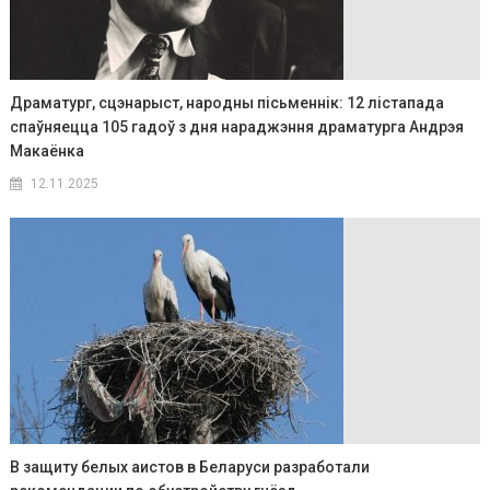
Драматург, сцэнарыст, народны пісьменнік: 12 лістапада
спаўняецца 105 гадоў з дня нараджэння драматурга Андрэя
Макаёнка
12.11.2025
В защиту белых аистов в Беларуси разработали