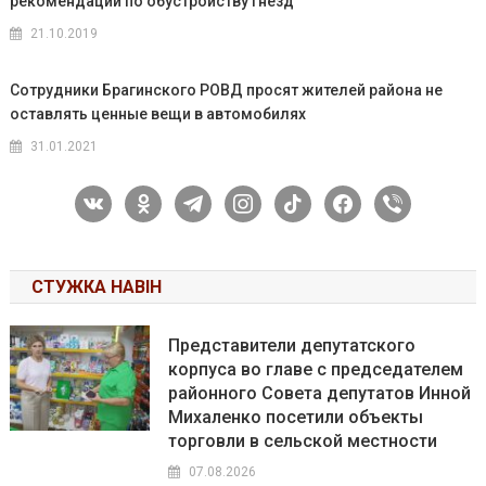
рекомендации по обустройству гнёзд
21.10.2019
Сотрудники Брагинского РОВД просят жителей района не
оставлять ценные вещи в автомобилях
31.01.2021
vkontakte
odnoklassniki
telegram
instagram
tiktok
facebook
viber
СТУЖКА НАВІН
Представители депутатского
корпуса во главе с председателем
районного Совета депутатов Инной
Михаленко посетили объекты
торговли в сельской местности
07.08.2026