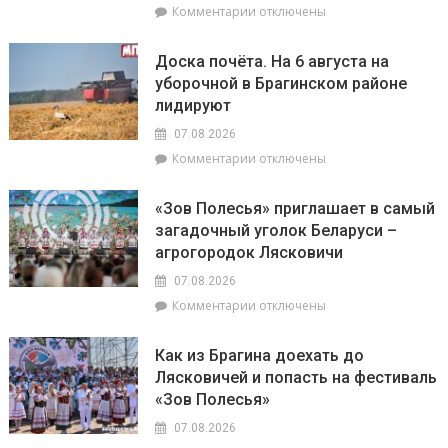
к
Комментарии
отключены
записи
Представители
Доска почёта. На 6 августа на
депутатского
уборочной в Брагинском районе
корпуса
лидируют
во
главе
07.08.2026
с
к
Комментарии
отключены
председателем
записи
районного
Доска
Совета
«Зов Полесья» приглашает в самый
почёта.
депутатов
загадочный уголок Беларуси –
На
Инной
агрогородок Лясковичи
6
Михаленко
августа
посетили
07.08.2026
на
объекты
к
Комментарии
отключены
уборочной
торговли
записи
в
в
«Зов
Брагинском
сельской
Как из Брагина доехать до
Полесья»
районе
местности
Лясковичей и попасть на фестиваль
приглашает
лидируют
«Зов Полесья»
в
самый
07.08.2026
загадочный