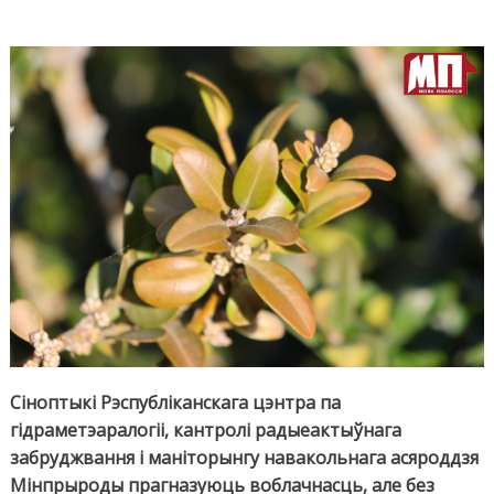
Сіноптыкі Рэспубліканскага цэнтра па
гідраметэаралогіі, кантролі радыеактыўнага
забруджвання і маніторынгу навакольнага асяроддзя
Мінпрыроды прагназуюць воблачнасць, але без