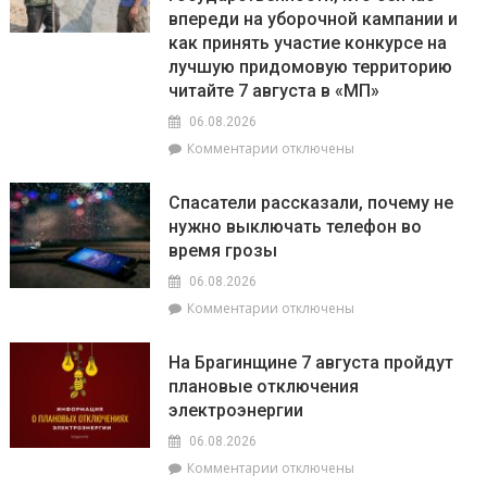
впереди на уборочной кампании и
как принять участие конкурсе на
лучшую придомовую территорию
читайте 7 августа в «МП»
06.08.2026
к
Комментарии
отключены
записи
О
Спасатели рассказали, почему не
том,
нужно выключать телефон во
как
время грозы
ВНС
стало
06.08.2026
политическим
к
Комментарии
отключены
фундаментом
записи
белорусской
Спасатели
государственности,
На Брагинщине 7 августа пройдут
рассказали,
кто
плановые отключения
почему
сейчас
электроэнергии
не
впереди
нужно
на
06.08.2026
выключать
уборочной
к
Комментарии
отключены
телефон
кампании