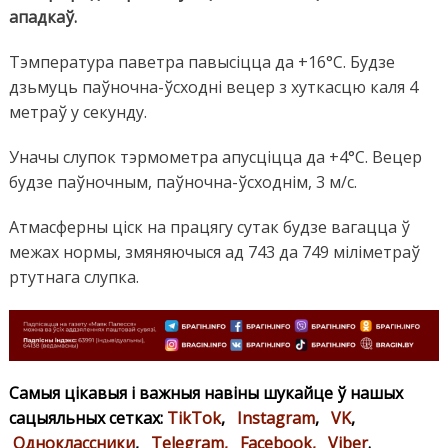
ападкаў.
Тэмпература паветра павысіцца да +16°C. Будзе
дзьмуць паўночна-ўсходні вецер з хуткасцю каля 4
метраў у секунду.
Уначы слупок тэрмометра апусціцца да +4°C. Вецер
будзе паўночным, паўночна-ўсходнім, 3 м/с.
Атмасферны ціск на працягу сутак будзе вагацца ў
межах нормы, змяняючыся ад 743 да 749 міліметраў
ртутнага слупка.
Самыя цікавыя і важныя навіны шукайце ў нашых
сацыяльных сетках:
TikTok
,
Instagram
,
VK
,
Одноклассники
,
Telegram,
Facebook,
Viber
.