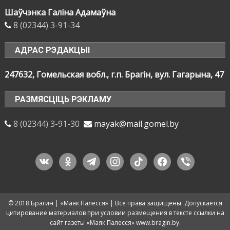
Шаўчэнка Галіна Адамаўна
8 (02344) 3-91-34
АДРАС РЭДАКЦЫІ
247632, Гомельская вобл., г.п. Брагін, вул. Гагарына, 47
РАЗМЯСЦІЦЬ РЭКЛАМУ
8 (02344) 3-91-30
mayak@mail.gomel.by
vkontakte
odnoklassniki
telegram
instagram
tiktok
facebook
viber
© 2018 Брагин | «Маяк Палесся» | Все права защищены. Допускается
цитирование материалов при условии размещения в тексте ссылки на
сайт газеты «Маяк Палесся» www.bragin.by.