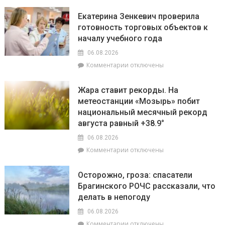
записи
во
и
На
время
как
Екатерина Зенкевич проверила
Брагинщине
грозы
принять
готовность торговых объектов к
7
участие
началу учебного года
августа
конкурсе
пройдут
на
06.08.2026
плановые
лучшую
к
Комментарии
отключены
отключения
придомовую
записи
электроэнергии
территорию
Екатерина
Жара ставит рекорды. На
читайте
Зенкевич
метеостанции «Мозырь» побит
7
проверила
августа
национальный месячный рекорд
готовность
в
торговых
августа равный +38.9°
«МП»
объектов
06.08.2026
к
к
Комментарии
отключены
началу
записи
учебного
Жара
года
Осторожно, гроза: спасатели
ставит
Брагинского РОЧС рассказали, что
рекорды.
делать в непогоду
На
метеостанции
06.08.2026
«Мозырь»
к
Комментарии
отключены