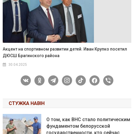
Акцент на спортивном развитии детей. Иван Крупко посетил
ДЮСШ Брагинского района
30.04.2025
vkontakte
odnoklassniki
telegram
instagram
tiktok
facebook
viber
СТУЖКА НАВІН
О том, как ВНС стало политическим
фундаментом белорусской
государственности, кто сейчас