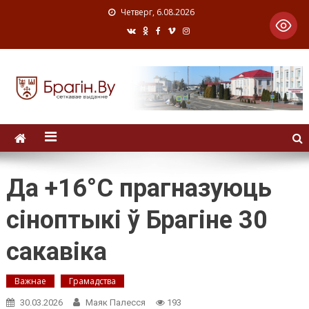
Четверг, 6.08.2026
Да +16°C прагназуюць
сіноптыкі ў Брагіне 30
сакавіка
Важнае
Грамадства
30.03.2026
Маяк Палесся
193