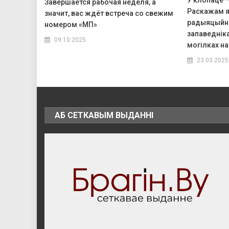
У клопаце – 
Завершается рабочая неделя, а
Раскажам я
значит, вас ждёт встреча со свежим
радыяцыйна
номером «МП»
запаведніка
09.10.2025
могілках н
23.03.2025
АБ СЕТКАВЫМ ВЫДАННІ