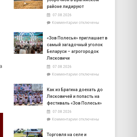
корпуса
к
во
районе лидируют
интуиции
главе
07.08.2026
с
к
Комментарии
отключены
председателем
записи
районного
Доска
Совета
«Зов Полесья» приглашает в
почёта.
депутатов
самый загадочный уголок
На
Инной
6
Беларуси – агрогородок
Михаленко
августа
Лясковичи
посетили
на
объекты
а
07.08.2026
уборочной
торговли
к
Комментарии
отключены
в
в
записи
Брагинском
сельской
«Зов
районе
местности
Как из Брагина доехать до
Полесья»
лидируют
Лясковичей и попасть на
приглашает
в
фестиваль «Зов Полесья»
самый
07.08.2026
загадочный
к
Комментарии
отключены
уголок
записи
Беларуси
Как
–
Торговля на селе и
из