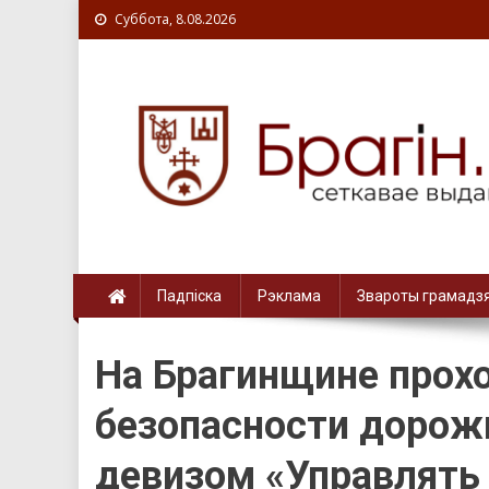
Суббота, 8.08.2026
Падпіска
Рэклама
Звароты грамадз
На Брагинщине прох
безопасности дорож
девизом «Управлять