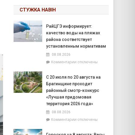
СТУЖКА НАВІН
РайЦГЭ информирует:
качество воды на пляжах
района соответствует
установленным нормативам
08.08.2026
к
Комментарии
отключены
записи
РайЦГЭ
С 20 июля по 20 августа на
информирует:
Брагинщине проходит
качество
воды
районный смотр-конкурс
на
«Лучшая придомовая
пляжах
территория 2026 года»
района
08.08.2026
соответствует
установленным
к
Комментарии
отключены
нормативам
записи
С
Гороскоп на 8 августа: Весы