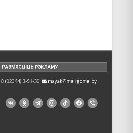
РАЗМЯСЦІЦЬ РЭКЛАМУ
8 (02344) 3-91-30
mayak@mail.gomel.by
vkontakte
odnoklassniki
telegram
instagram
tiktok
facebook
viber