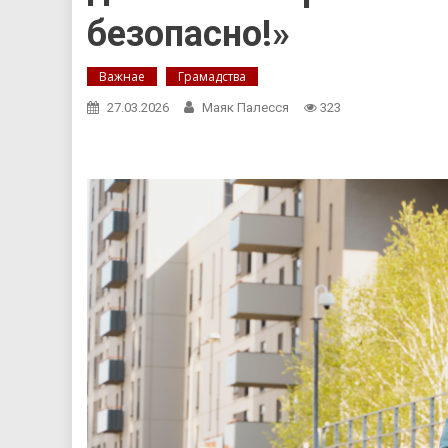
безопасно!»
Важнае
Грамадства
27.03.2026
Маяк Палесся
323