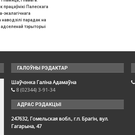
і памяць, і павага.
к працаўнікі Палескага
-экалагічнага
 наводзілі парадак на
а адселенай тэрыторыі
ГАЛОЎНЫ РЭДАКТАР
Шаўчэнка Галіна Адамаўна
8 (02344) 3-91-34
АДРАС РЭДАКЦЫІ
247632, Гомельская вобл., г.п. Брагін, вул.
Гагарына, 47