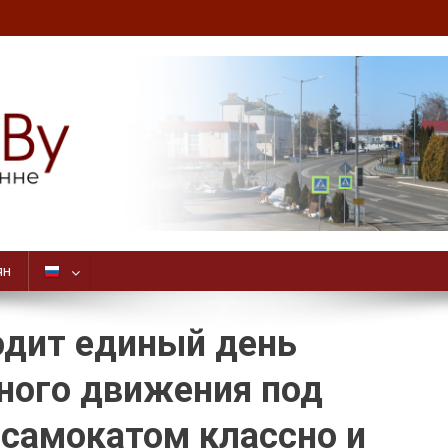
ян
одит единый день
ного движения под
 самокатом классно и