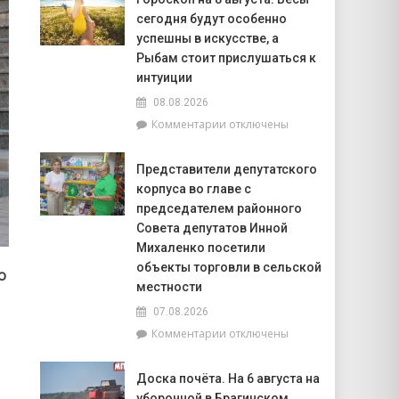
20
сегодня будут особенно
июля
по
успешны в искусстве, а
20
Рыбам стоит прислушаться к
августа
интуиции
на
08.08.2026
Брагинщине
проходит
к
Комментарии
отключены
районный
записи
смотр-
Гороскоп
Представители депутатского
конкурс
на
корпуса во главе с
«Лучшая
8
придомовая
августа:
председателем районного
территория
Весы
Совета депутатов Инной
2026
сегодня
Михаленко посетили
года»
будут
объекты торговли в сельской
о
особенно
местности
успешны
в
07.08.2026
искусстве,
к
Комментарии
отключены
а
записи
Рыбам
Представители
стоит
Доска почёта. На 6 августа на
депутатского
прислушаться
уборочной в Брагинском