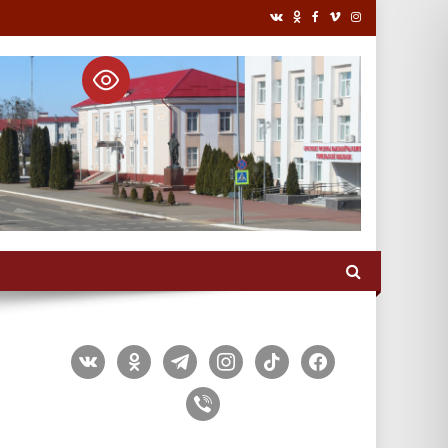
vkontakte
odnoklassniki
telegram
instagram
tiktok
facebook
viber