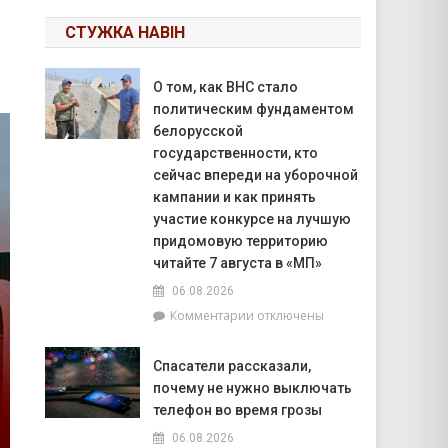
СТУЖКА НАВІН
О том, как ВНС стало
политическим фундаментом
белорусской
государственности, кто
сейчас впереди на уборочной
кампании и как принять
участие конкурсе на лучшую
придомовую территорию
читайте 7 августа в «МП»
06.08.2026
к
Комментарии
отключены
записи
О
Спасатели рассказали,
том,
почему не нужно выключать
как
ВНС
телефон во время грозы
стало
06.08.2026
политическим