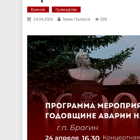
Важнае
Грамадства
24.04.2026
Маяк Палесся
538