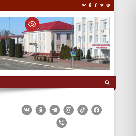
vkontakte
odnoklassniki
telegram
instagram
tiktok
facebook
viber