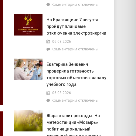
к
Комментарии
отключены
фундаментом
записи
белорусской
Спасатели
государственности,
На Брагинщине 7 августа
рассказали,
кто
пройдут плановые
почему
сейчас
не
отключения электроэнергии
впереди
нужно
на
06.08.2026
выключать
уборочной
к
Комментарии
отключены
телефон
кампании
записи
во
и
На
время
как
Екатерина Зенкевич
Брагинщине
грозы
принять
проверила готовность
7
участие
августа
торговых объектов к началу
конкурсе
пройдут
учебного года
на
плановые
лучшую
06.08.2026
отключения
придомовую
к
Комментарии
отключены
электроэнергии
территорию
записи
читайте
Екатерина
7
Жара ставит рекорды. На
Зенкевич
августа
метеостанции «Мозырь»
проверила
в
готовность
побит национальный
«МП»
торговых
месячный рекорд августа