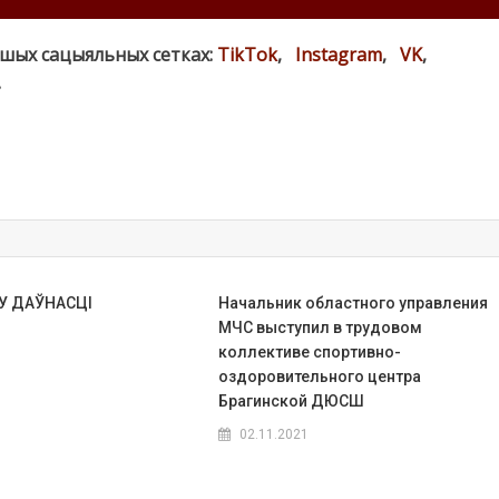
ашых сацыяльных сетках:
TikTok
,
Instagram
,
VK
,
.
НУ ДАЎНАСЦІ
Начальник областного управления
МЧС выступил в трудовом
коллективе спортивно-
оздоровительного центра
Брагинской ДЮСШ
02.11.2021