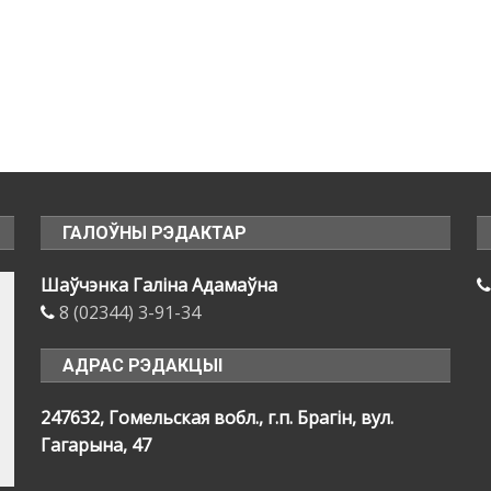
ГАЛОЎНЫ РЭДАКТАР
Шаўчэнка Галіна Адамаўна
8 (02344) 3-91-34
АДРАС РЭДАКЦЫІ
247632, Гомельская вобл., г.п. Брагін, вул.
Гагарына, 47