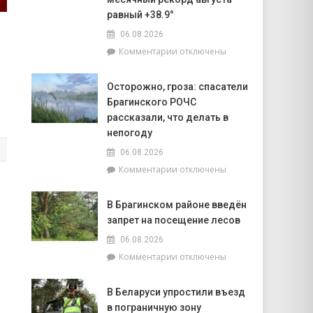
объектов
равный +38.9°
к
06.08.2026
началу
учебного
к
Комментарии
отключены
года
записи
Жара
Осторожно, гроза: спасатели
ставит
Брагинского РОЧС
рекорды.
На
рассказали, что делать в
метеостанции
непогоду
«Мозырь»
06.08.2026
побит
к
Комментарии
отключены
национальный
записи
месячный
Осторожно,
рекорд
В Брагинском районе введён
гроза:
августа
запрет на посещение лесов
спасатели
равный
Брагинского
+38.9°
06.08.2026
РОЧС
к
Комментарии
отключены
рассказали,
записи
что
В
делать
В Беларуси упростили въезд
Брагинском
в
в пограничную зону
районе