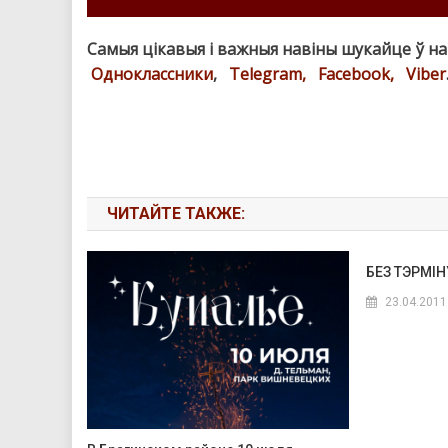
Самыя цікавыя і важныя навіны шукайце ў н
Одноклассники
,
Telegram,
Facebook,
Viber
ЧИТАЙТЕ ТАКЖЕ:
БЕЗ ТЭРМІ
23.04.2011