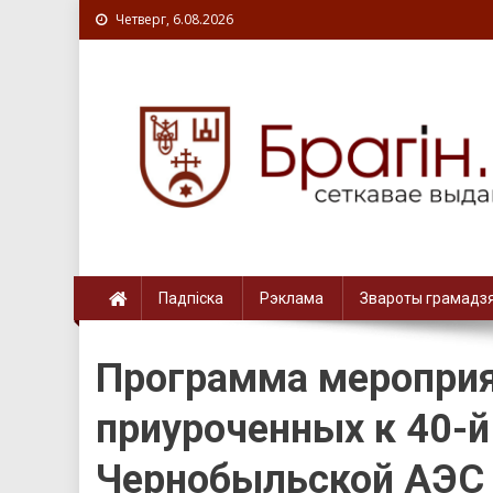
Четверг, 6.08.2026
Падпіска
Рэклама
Звароты грамадз
Программа мероприят
приуроченных к 40-й
Чернобыльской АЭС